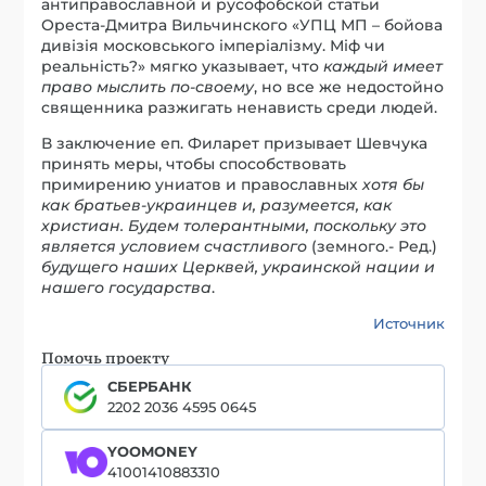
антиправославной и русофобской статьи
Ореста-Дмитра Вильчинского «УПЦ МП – бойова
дивізія московського імперіалізму. Міф чи
реальність?» мягко указывает, что
каждый имеет
право мыслить по-своему
, но все же недостойно
священника разжигать ненависть среди людей.
В заключение еп. Филарет призывает Шевчука
принять меры, чтобы способствовать
примирению униатов и православных
хотя бы
как братьев-украинцев и, разумеется, как
христиан. Будем толерантными, поскольку это
является условием счастливого
(земного.- Ред.)
будущего наших Церквей, украинской нации и
нашего государства
.
Источник
Помочь проекту
СБЕРБАНК
2202 2036 4595 0645
YOOMONEY
41001410883310