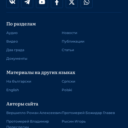
По разделам
Аудио
Новости
Видео
Публикации
Два града
Статьи
Документы
Материалы на других языках
На български
Српски
English
Polski
Авторы сайта
Вершилло Роман Алексеевич
Протоиерей Божидар Главев
Протоиерей Владимир
Рысин Игорь
Переслегин