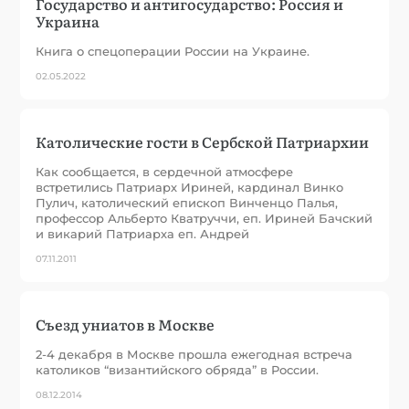
Государство и антигосударство: Россия и
Украина
Книга о спецоперации России на Украине.
02.05.2022
Католические гости в Сербской Патриархии
Как сообщается, в сердечной атмосфере
встретились Патриарх Ириней, кардинал Винко
Пулич, католический епископ Винченцо Палья,
профессор Альберто Кватруччи, еп. Ириней Бачский
и викарий Патриарха еп. Андрей
07.11.2011
Съезд униатов в Москве
2-4 декабря в Москве прошла ежегодная встреча
католиков “византийского обряда” в России.
08.12.2014