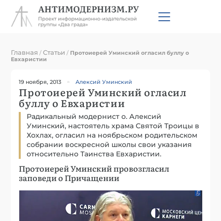
Главная
Статьи
/
/
Протоиерей Уминский огласил буллу о
Евхаристии
19 ноября, 2013
Алексий Уминский
Протоиерей Уминский огласил
буллу о Евхаристии
Радикальный модернист о. Алексий
Уминский, настоятель храма Святой Троицы в
Хохлах, огласил на ноябрьском родительском
собрании воскресной школы свои указания
относительно Таинства Евхаристии.
Протоиерей Уминский провозгласил
заповеди о Причащении