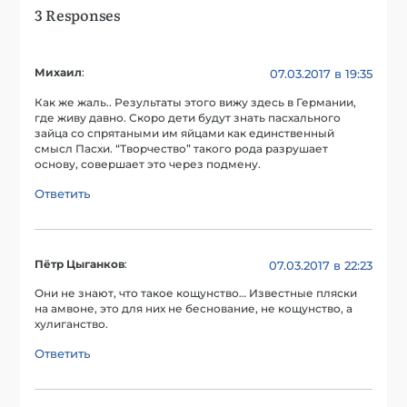
3 Responses
Михаил
:
07.03.2017 в 19:35
Как же жаль.. Результаты этого вижу здесь в Германии,
где живу давно. Скоро дети будут знать пасхального
зайца со спрятаными им яйцами как единственный
смысл Пасхи. “Творчество” такого рода разрушает
основу, совершает это через подмену.
Ответить
Пётр Цыганков
:
07.03.2017 в 22:23
Они не знают, что такое кощунство… Известные пляски
на амвоне, это для них не беснование, не кощунство, а
хулиганство.
Ответить