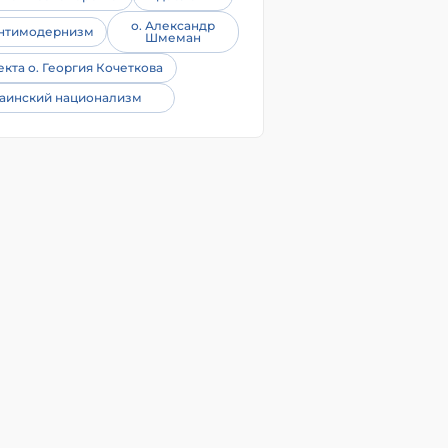
о. Александр
нтимодернизм
Шмеман
екта о. Георгия Кочеткова
аинский национализм