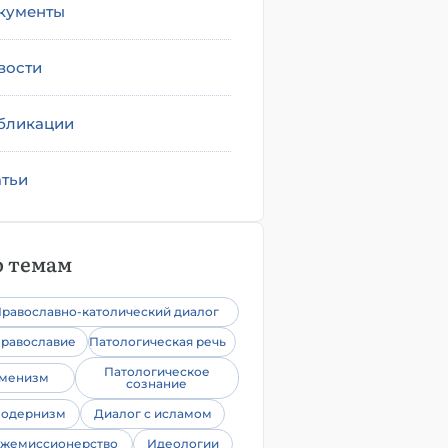
кументы
вости
бликации
атьи
 темам
равославно-католический диалог
равославие
Патологическая речь
Патологическое
уменизм
сознание
одернизм
Диалог с исламом
жемиссионерство
Идеологии