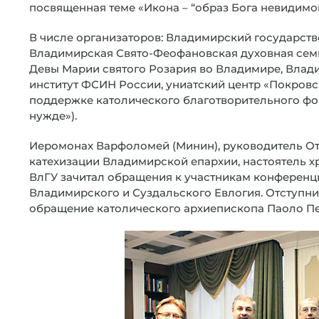
посвященная теме «Икона – “образ Бога невидимо
В числе организаторов: Владимирский государств
Владимирская Свято-Феофановская духовная семи
Девы Марии святого Розария во Владимире, Вла
институт ФСИН России, униатский центр «Покровск
поддержке католического благотворительного фон
нужде»).
Иеромонах Варфоломей (Минин), руководитель От
катехизации Владимирской епархии, настоятель х
ВлГУ зачитал обращения к участникам конференц
Владимирского и Суздальского Евлогия. Отступни
обращение католического архиепископа Паоло Пе