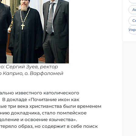
А
С
Укр
: Сергий Зуев, ректор
о Каприо, о. Варфоломей
льно известного католического
 В докладе «Почитание икон как
вые три века христианства были временем
ению докладчика, стало помпейское
доление и освоение язычества».
теряло образ, но содержит в себе поиск