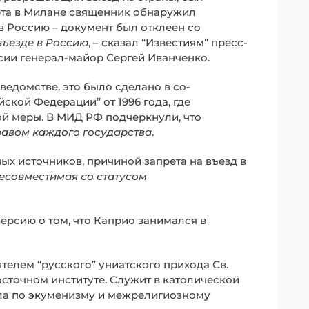
рта в Милане священник обнаружил
в Россию – документ был отклеен со
въезде в Россию
, – сказал “Известиям” пресс-
ии генерал-майор Сергей Иванченко.
едомстве, это было сделано в со-
йской Федерации” от 1996 года, где
й меры. В МИД РФ подчеркнули, что
равом каждого государства
.
ых источников, причиной запрета на въезд в
несовместимая со статусом
ерсию о том, что Каприо занимался в
телем “русского” униатского прихода Св.
осточном институте. Служит в католической
ла по экуменизму и межрелигиозному