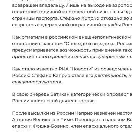
возвращен владельцу. Лишь на выходе из аэропо
отсутствие годичной многократной визы на въезд 
страницы паспорта.
Стефано Каприо отказано во 
секретарь федеральной пограничной службы Росс
Как отметили в российском внешнеполитическом в
ответствии с законом “О въезде и выезде из Росси
предусматривается возможность применения тако
принятие такого решения является суверенным п
Как стало известно РИА “Новости” из осведомленн
Россию Стефано Каприо стала его
деятельность, 
священнослужителя
.
В свою очередь Ватикан категорически опроверг в
России шпионской деятельностью.
После высылки из России Каприо назначен настоя
Антония Великого в Риме. Преподает в папском В
епархии Фоджа-Бовино, член епархиального отде