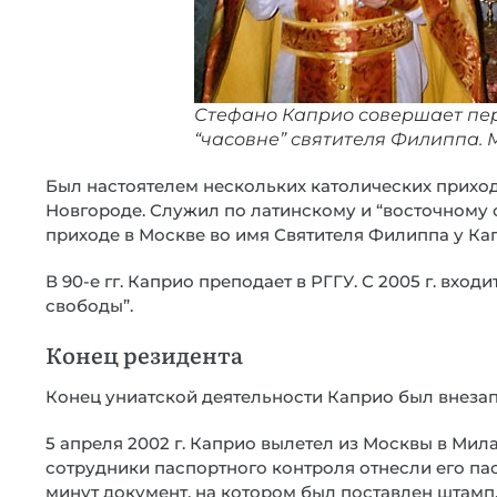
Стефано Каприо совершает пер
“часовне” святителя Филиппа. Мо
Был настоятелем нескольких католических приход
Новгороде. Служил по латинскому и “восточному 
приходе в Москве во имя Святителя Филиппа у Ка
В 90-е гг. Каприо преподает в РГГУ. С 2005 г. вход
свободы”.
Конец резидента
Конец униатской деятельности Каприо был внеза
5 апреля 2002 г. Каприо вылетел из Москвы в Мил
сотрудники паспортного контроля отнесли его па
минут документ, на котором был поставлен штамп