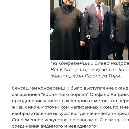
На конференции. Слева направо
ВлГУ Анзор Саралидзе, Стефан
(Минин), Жан-Франсуа Тири.
Сенсацией конференции было выступление сканда
священника “восточного обряда” Стефано Каприо.
преодоление язычества» Каприо отметил, что пер
живых икон. Источником написанных икон, по мн
изобразительное искусство, где начинается «прео
Современное искусство, по словам о. Стефано, «по
соединения видимого и невидимого».