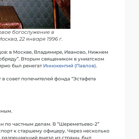
вое богослужение в
сква, 22 января 1996 г.
ов: в Москве, Владимире, Иваново, Нижнем
обряду”. Вторым священиком в униатском
прио был ренегат
Иннокентий (Павлов)
.
ит в совет попечителей фонда “Эстафета
пным.
ан по частным делам. В “Шереметьево-2”
спорт к старшему офицеру. Через несколько
, разрешающий выезд из страны, был