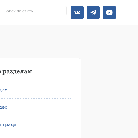
 разделам
дио
део
а града