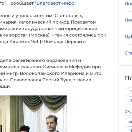
го”», сообщает
“Благовест-инфо
“.
До
енный университет им. Столетовых,
Но
нария, католический приход Пресвятой
димирский государственный юридический
ие ворота» (Москва). Чтения состоялись при
Пу
да Kirche in Not («Помощь Церкви в
Ст
дела религиозного образования и
рама свв. равноап. Кирилла и Мефодия при
ии митр. Волоколамского Илариона и митр.
По
к от Православия Сергий Зуев огласил
цци.
П
П
Эк
М
Л