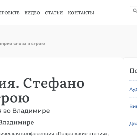
ПРОЕКТЕ
ВИДЕО
СТАТЬИ
КОНТАКТЫ
априо снова в строю
По
ия. Стефано
Ау
трою
Ви
я во Владимире
 Владимире
Дв
ническая конференция «Покровские чтения»,