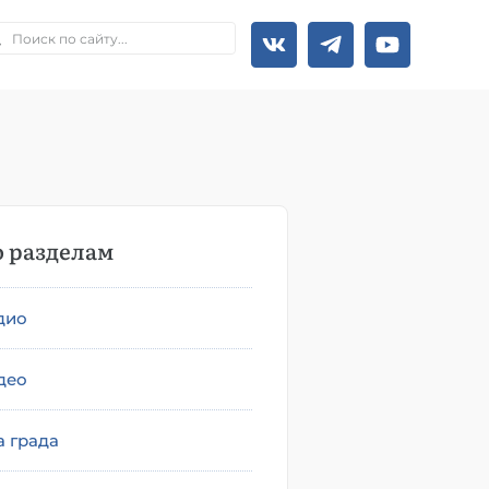
 разделам
дио
део
а града