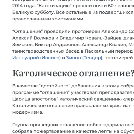
2014 года. “Катехизацию” прошли почти 60 человек
Великую субботу. Все остальные из подвергшихс
православными христианами.
“Оглашение” проводили протоиереи Александр С
Алексий Волчков и Владимир Коваль-Зайцев, диак
Земсков, Виктор Андриянов, Александр Квакин, М
таинствоводственных бесед в Пасхальный период
Ианнуарий (Ивлиев)
и
Зинон (Теодор)
, протоиерей
Католическое оглашение
В качестве “достойного” добавления к этому соб
программе “оглашения” участвовал преподавател
Царица апостолов” католический священник-кла
Католическое оглашение православных христиан –
модернизма.
Группа прошедших оглашение поблагодарила всех,
собрала пожертвование в качестве лепты на обуст