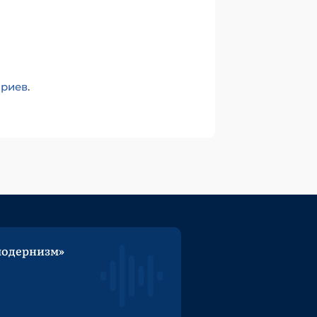
ариев
.
модернизм»