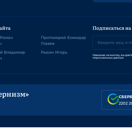
айта
Подписаться на
 Роман
Протоиерей Божидар
ч
Главев
ей Владимир
Рысин Игорь
Нажимая на кнопку, вы дает
н
персональных данных
ернизм»
СБЕР
2202 2