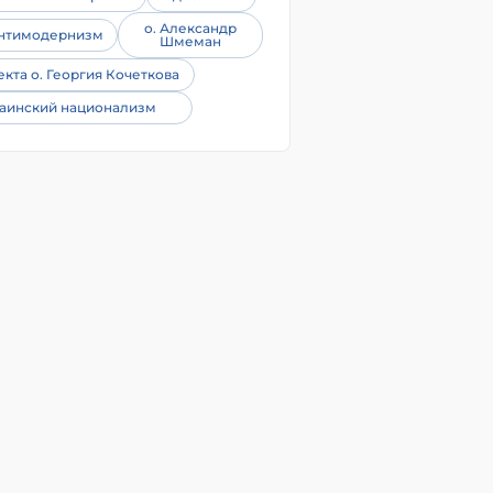
о. Александр
нтимодернизм
Шмеман
екта о. Георгия Кочеткова
аинский национализм