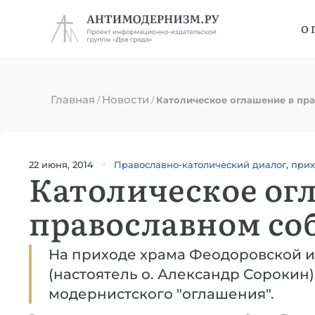
О 
Главная
Новости
/
/
Католическое оглашение в пр
22 июня, 2014
Православно-католический диалог
,
прих
Католическое ог
православном со
На приходе храма Феодоровской 
(настоятель о. Александр Сорокин
модернистского "оглашения".