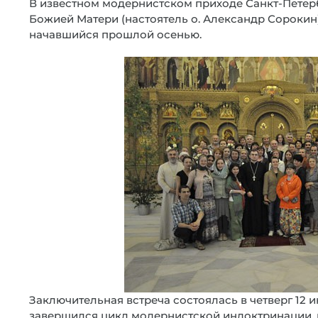
В известном модернистском приходе Санкт-Петер
Божией Матери (настоятель о. Александр Сорокин)
начавшийся прошлой осенью.
Заключительная встреча состоялась в четверг 12 
завершился цикл модернистской индоктринации, 