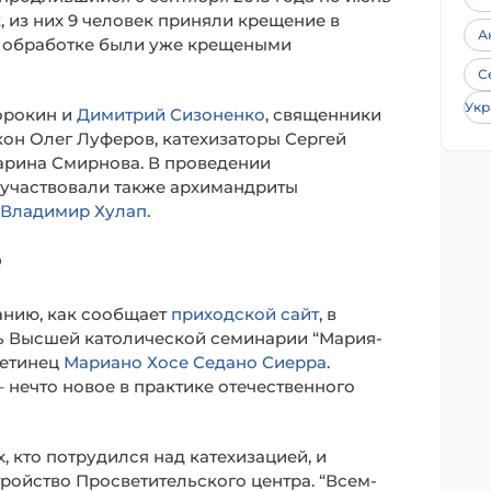
, из них 9 человек приняли крещение в
А
я обработке были уже крещеными
С
Укр
орокин и
Димитрий Сизоненко
, священники
он Олег Луферов, катехизаторы Сергей
арина Смирнова. В проведении
 участвовали также архимандриты
Владимир Хулап
.
?
ранию, как сообщает
приходской сайт
, в
ь Высшей католической семинарии “Мария-
ретинец
Мариано Хосе Седано Сиерра
.
 нечто новое в практике отечественного
 кто потрудился над катехизацией, и
ройство Просветительского центра. “Всем-