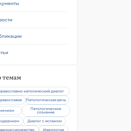
кументы
вости
бликации
атьи
 темам
равославно-католический диалог
равославие
Патологическая речь
Патологическое
уменизм
сознание
одернизм
Диалог с исламом
жемиссионерство
Идеологии