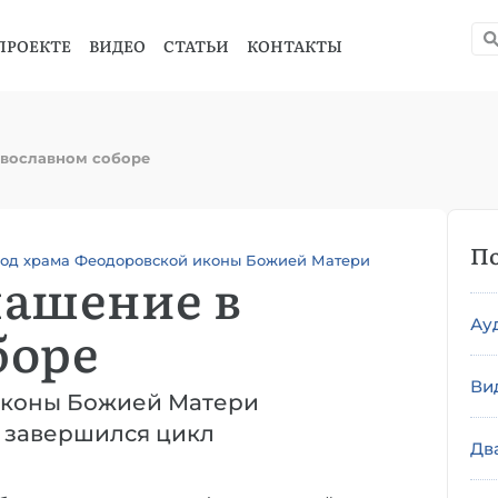
ПРОЕКТЕ
ВИДЕО
СТАТЬИ
КОНТАКТЫ
авославном соборе
По
од храма Феодоровской иконы Божией Матери
лашение в
Ау
боре
Ви
иконы Божией Матери
) завершился цикл
Дв