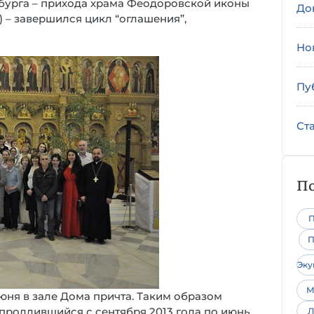
бурга – прихода храма Феодоровской иконы
До
 – завершился цикл “оглашения”,
Но
Пу
Ст
По
П
П
Эк
М
июня в зале Дома причта. Таким образом
продлившийся с сентября 2013 года по июнь
Л