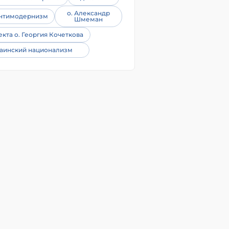
о. Александр
нтимодернизм
Шмеман
екта о. Георгия Кочеткова
аинский национализм