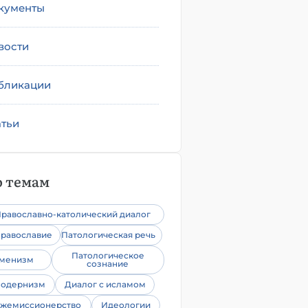
кументы
вости
бликации
атьи
 темам
равославно-католический диалог
равославие
Патологическая речь
Патологическое
уменизм
сознание
одернизм
Диалог с исламом
жемиссионерство
Идеологии