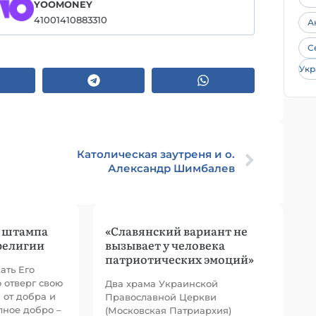
YOOMONEY
41001410883310
А
С
Укр
Католическая заутреня и о.
Александр Шимбалев
и штампа
«Cлавянский вариант не
религии
вызывает у человека
патриотических эмоций»
ать Его
о отверг свою
Два храма Украинской
 от добра и
Православной Церкви
лное добро –
(Московская Патриархия)