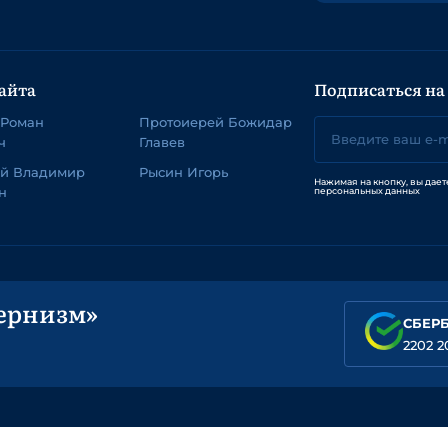
айта
Подписаться на
 Роман
Протоиерей Божидар
ч
Главев
ей Владимир
Рысин Игорь
Нажимая на кнопку, вы дает
н
персональных данных
ернизм»
СБЕР
2202 2