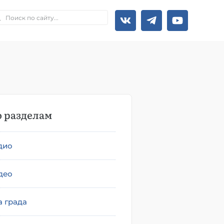
 разделам
дио
део
а града