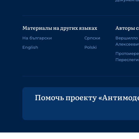
Материалы на других языках
Авторы с
На български
Српски
Вершилло
Алексееви
English
Polski
Протоиер
Переслеги
Помочь проекту «Антимод