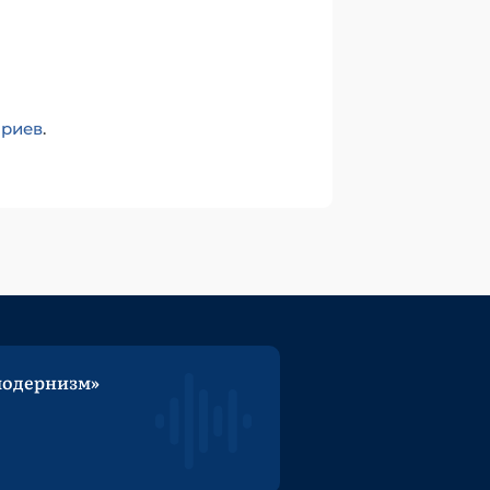
ариев
.
модернизм»