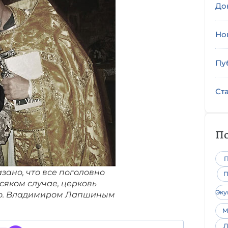
До
Но
Пу
Ст
По
П
азано, что все поголовно
П
сяком случае, церковь
Эк
с о. Владимиром Лапшиным
М
Л