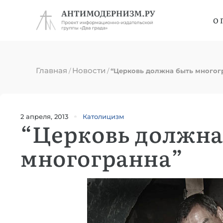
О 
Главная
Новости
/
/
“Церковь должна быть многог
2 апреля, 2013
Католицизм
“Церковь должна
многогранна”