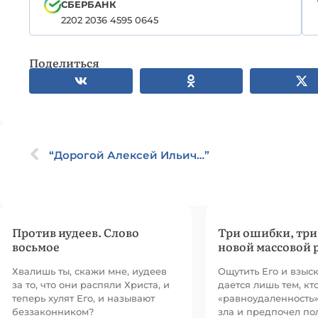
СБЕРБАНК
2202 2036 4595 0645
Поделиться
“Дорогой Алексей Ильич…”
Против иудеев. Слово
Три ошибки, тр
восьмое
новой массовой 
Хвалишь ты, скажи мне, иудеев
Ощутить Его и взыск
за то, что они распяли Христа, и
дается лишь тем, кт
теперь хулят Его, и называют
«равноудаленность»
беззаконником?
зла и предпочел по