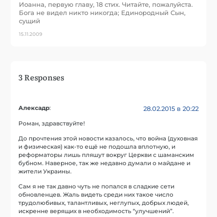
Иоанна, первую главу, 18 стих. Читайте, пожалуйста.
Бога не видел никто никогда; Единородный Сын,
сущий
15.11.2009
3 Responses
Алексадр
:
28.02.2015 в 20:22
Роман, здравствуйте!
До прочтения этой новости казалось, что война (духовная
и физическая) как-то ещё не подошла вплотную, и
реформаторы лишь пляшут вокруг Церкви с шаманским
бубном. Наверное, так же недавно думали о майдане и
жители Украины.
Сам я не так давно чуть не попался в сладкие сети
обновленцев. Жаль видеть среди них такое число
трудолюбивых, талантливых, неглупых, добрых людей,
искренне верящих в необходимость “улучшений”.