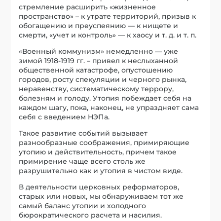
стремление расширить «жизненное
пространство» – к утрате территорий, призыв к
обогащению и преуспеянию — к нищете и
смерти, «учет и контроль» — к хаосу и т. д. и т. п.
«Военный коммунизм» немедленно — уже
зимой 1918-1919 гг. – привел к неслыханной
общественной катастрофе, опустошению
городов, росту спекуляции и черного рынка,
неравенству, систематическому террору,
болезням и голоду. Утопия побеждает себя на
каждом шагу, пока, наконец, не упраздняет сама
себя с введением НЭПа.
Такое развитие событий вызывает
разнообразные соображения, примиряющие
утопию и действительность, причем такое
примирение чаще всего столь же
разрушительно как и утопия в чистом виде.
В деятельности церковных реформаторов,
старых или новых, мы обнаруживаем тот же
самый баланс утопии и холодного
бюрократического расчета и насилия.