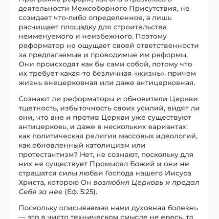
деятельности Межсоборного Присутствия, не
созидает что-либо определенное, а лишь
расчищает площадку для строительства
неименуемого и неизбежного. Поэтому
реформатор не ощущает своей ответственности
за предлагаемые и проводимые им реформы.
Они происходят как бы сами собой, потому что
их требует какая-то безличная «жизнь», причем
жизнь внецерковная или даже антицерковная.
Сознают ли реформаторы и обновители Церкви
тщетность, избыточность своих усилий, видят ли
они, что вне и против Церкви уже существуют
антицерковь, и даже в нескольких вариантах:
как политическая религия массовых идеологий,
как обновленный католицизм или
протестантизм? Нет, не сознают, поскольку для
них не существует Промысел Божий и они не
страшатся силы любви Господа нашего Иисуса
Христа, которою Он
возлюбил Церковь и предал
Себя за нее
(Еф. 5:25).
Поскольку описываемая нами духовная болезнь
— это в чисто техническом смысле не ересь, то