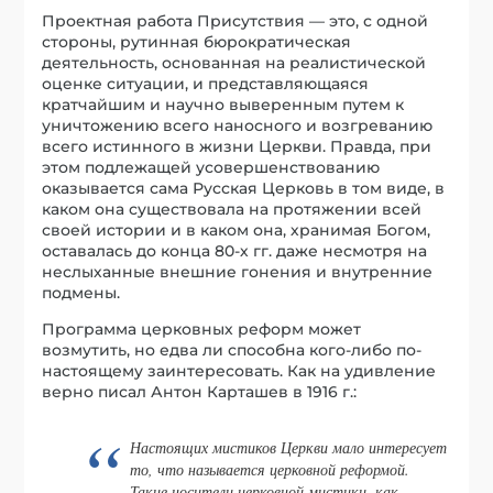
Проектная работа Присутствия — это, с одной
стороны, рутинная бюрократическая
деятельность, основанная на реалистической
оценке ситуации, и представляющаяся
кратчайшим и научно выверенным путем к
уничтожению всего наносного и возгреванию
всего истинного в жизни Церкви. Правда, при
этом подлежащей усовершенствованию
оказывается сама Русская Церковь в том виде, в
каком она существовала на протяжении всей
своей истории и в каком она, хранимая Богом,
оставалась до конца 80-х гг. даже несмотря на
неслыханные внешние гонения и внутренние
подмены.
Программа церковных реформ может
возмутить, но едва ли способна кого-либо по-
настоящему заинтересовать. Как на удивление
верно писал Антон Карташев в 1916 г.:
Настоящих мистиков Церкви мало интересует
то, что называется церковной реформой.
Такие носители церковной мистики, как