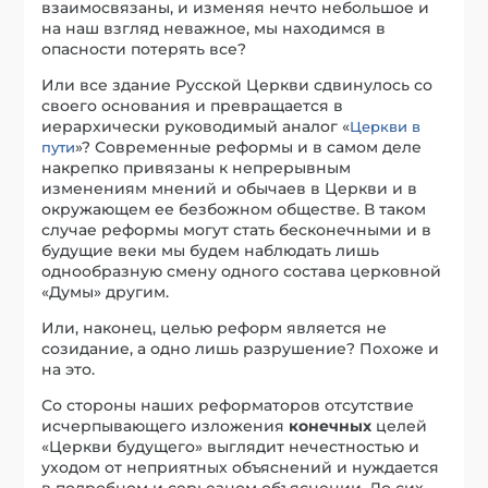
взаимосвязаны, и изменяя нечто небольшое и
на наш взгляд неважное, мы находимся в
опасности потерять все?
Или все здание Русской Церкви сдвинулось со
своего основания и превращается в
иерархически руководимый аналог «
Церкви в
»? Современные реформы и в самом деле
пути
накрепко привязаны к непрерывным
изменениям мнений и обычаев в Церкви и в
окружающем ее безбожном обществе. В таком
случае реформы могут стать бесконечными и в
будущие веки мы будем наблюдать лишь
однообразную смену одного состава церковной
«Думы» другим.
Или, наконец, целью реформ является не
созидание, а одно лишь разрушение? Похоже и
на это.
Со стороны наших реформаторов отсутствие
исчерпывающего изложения
конечных
целей
«Церкви будущего» выглядит нечестностью и
уходом от неприятных объяснений и нуждается
в подробном и серьезном объяснении. До сих