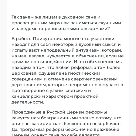
Так зачем же лицам в духовном сане и
просвещенным мирянам заниматься скучными
и заведомо нерелигиозными реформами?
В работе Присутствия многие его участники
находят для себя некоторый духовный смысл и
испытывают неподдельный энтузиазм, который,
на наш взгляд, нуждается в объяснении, если не
прямом противодействии. И это объяснение мы
находим в том, что любая реформа, а тем более
церковная, одушевлена гностическим
созерцанием и отмечена сверхчеловеческим
дерзновением, которые непременно вступают в
противоречие с узким, светским и
канцелярским характером проектной
деятельности.
Проводимые в Русской Церкви реформы
кажутся нам безграничными только потому, что
они нас, как христиан, бесконечно оскорбляют.
Да, программа реформ бесконечно враждебна
Церкви, однако сама по себе является