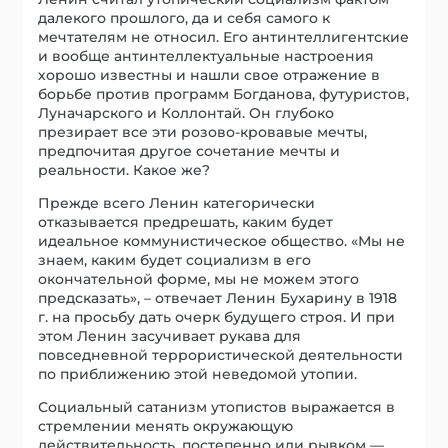
далекого прошлого, да и себя самого к
мечтателям не относил. Его антинтеллигентские
и вообще антинтеллектуальные настроения
хорошо известны и нашли свое отражение в
борьбе против программ Богданова, футуристов,
Луначарского и Коллонтай. Он глубоко
презирает все эти розово-кровавые мечты,
предпочитая другое сочетание мечты и
реальности. Какое же?
Прежде всего Ленин категорически
отказывается предрешать, каким будет
идеальное коммунистическое общество. «Мы не
знаем, каким будет социализм в его
окончательной форме, мы не можем этого
предсказать», – отвечает Ленин Бухарину в 1918
г. на просьбу дать очерк будущего строя. И при
этом Ленин засучивает рукава для
повседневной террористической деятельности
по приближению этой неведомой утопии.
Социальный сатанизм утопистов выражается в
стремлении менять окружающую
действительность, постепенно или рывком —