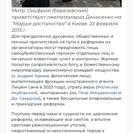
Митр. Онуфрий (Березовский)
приветствует лжепатриарха Денисенко на
“Марше достоинства” в Киеве. 22 февраля
2015 г.
Для преодоления духовных, общественных и
личных препятствий на пути к реформам их
организаторы могут предложить лишь
самоубийственный героизм отдельных лиц и
печально известные «учет и контроль». Жалкие
попытки сопротивляться Богу и Божественному
миропорядку закономерно рождают кощунства
(
, физическое лицо,
о. Андрей Кураев
выполняющее функции иностранного агента.
Лишен сана в 2023 году), утрату веры (
Ростислав
), «выгорание» (оо.
и
Якубовский
Петр (Мещеринов)
), а также бесцельные епархиальные
Дм. Свердлов
и приходские реформы.
Поэтому перед нами в сущности не церковные
реформы, искажающие все святое, а вполне
светская революционная утопия,
недостижимый и неисполнимый порыв к