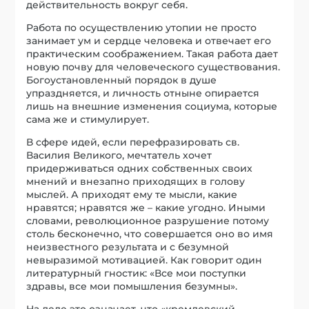
действительность вокруг себя.
Работа по осуществлению утопии не просто
занимает ум и сердце человека и отвечает его
практическим соображением. Такая работа дает
новую почву для человеческого существования.
Богоустановленный порядок в душе
упраздняется, и личность отныне опирается
лишь на внешние изменения социума, которые
сама же и стимулирует.
В сфере идей, если перефразировать св.
Василия Великого, мечтатель хочет
придерживаться одних собственных своих
мнений и внезапно приходящих в голову
мыслей. А приходят ему те мысли, какие
нравятся; нравятся же – какие угодно. Иными
словами, революционное разрушение потому
столь бесконечно, что совершается оно во имя
неизвестного результата и с безумной
невыразимой мотивацией. Как говорит один
литературный гностик: «Все мои поступки
здравы, все мои помышления безумны».
На деле это означает, что «кремлевский