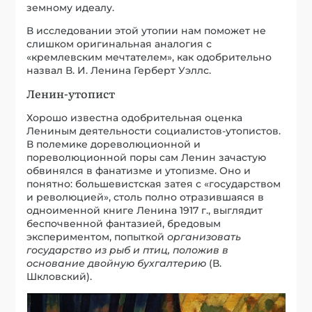
земному идеалу.
В исследовании этой утопии нам поможет не
слишком оригинальная аналогия с
«кремлевским мечтателем», как одобрительно
назвал В. И. Ленина Герберт Уэллс.
Ленин-утопист
Хорошо известна одобрительная оценка
Лениным деятельности социалистов-утопистов.
В полемике дореволюционной и
пореволюционной поры сам Ленин зачастую
обвинялся в фанатизме и утопизме. Оно и
понятно: большевистская затея с «государством
и революцией», столь полно отразившаяся в
одноименной книге Ленина 1917 г., выглядит
беспочвенной фантазией, бредовым
экспериментом, попыткой
организовать
государство из рыб и птиц, положив в
основание двойную бухгалтерию
(В.
Шкловский).