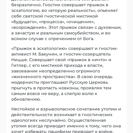
безразлично. Гностик совершает прыжок в
эсхатологию, во «вторую реальность», опьяняет
себя светской гностической мистикой
«будущего», «процесса», «очищения»,
«возрождения». Этот прыжок связан с духовным,
а зачастую и реальным самоубийством, и во
всяком случае с отречением от Бога.
«Прыжок в эсхатологию» совершают и гностик-
активист М. Бакунин, и гностик-созерцатель
Ницше. Совершает свой «прыжок в ничто» и
Гитлер, с его мистикой прихода к власти,
завоевания неопределенно огромного
«жизненного пространства». В свою очередь
модернисты приглашают Русскую Церковь
прыгнуть в пропасть новизны, проявляя тем
самым вовсе не веру, а слепую волю к
обновлению.
Нестойкое и взрывоопасное сочетание утопии и
действительности возникает в гностических
идеологиях неслучайно. Осуществленная
утопия всегда приводит именно к тому, чего она
хочет избежать: пацифизм приводит к войне,