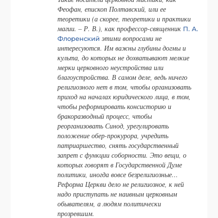
Феофан, епископ Полтавский, или ее
теоретики (а скорее, теоретики и практики
магии. – Р. В.), как профессор-священник
П. А.
этими вопросами не
Флоренский
интересуются. Им важны глубины догмы и
культа, до которых не дохватывают мелкие
мерки церковного неустройства или
благоустройства. В самом деле, ведь ничего
религиозного нет в том, чтобы организовать
приход на началах юридического лица, в том,
чтобы реформировать консисторию и
бракоразводный процесс, чтобы
реорганизовать Синод, урегулировать
положение обер-прокурора, учредить
патриаршество, снять государственный
запрет с функции соборности. Это вещи, о
которых говорят в Государственной Думе
политики, иногда вовсе безрелигиозные…
Реформа Церкви дело не религиозное, к ней
надо приступать не наивным церковным
обывателям, а людям политически
прозревшим.