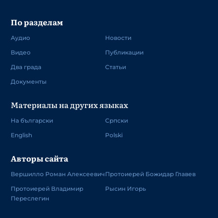
По разделам
Аудио
Новости
Видео
Публикации
Два града
Статьи
Документы
Материалы на других языках
На български
Српски
English
Polski
Авторы сайта
Вершилло Роман Алексеевич
Протоиерей Божидар Главев
Протоиерей Владимир
Рысин Игорь
Переслегин