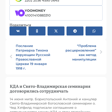
2202 2036 4595 0645
YOOMONEY
41001410883310
Поделиться
Послание
“Проблема
Патриарха Тихона
расцерковления”
верующим Русской
как метод
Православной
манипуляции
Церкви 19 января
1918 г.
КДА и Свято-Владимирская семинария
договорились сотрудничать
14 июня митр. Бориспольский Антоний и канцлер
Свято-Владимирской богословской семинарии о.
Чед Хэтфилд подписали соглашение о
сотрудничестве между КДА и этим старейшим