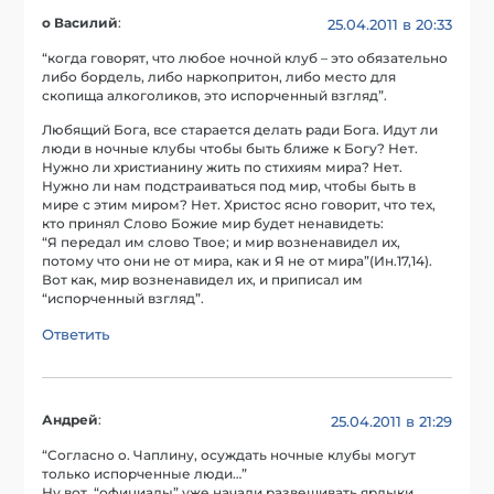
о Василий
:
25.04.2011 в 20:33
“когда говорят, что любое ночной клуб – это обязательно
либо бордель, либо наркопритон, либо место для
скопища алкоголиков, это испорченный взгляд”.
Любящий Бога, все старается делать ради Бога. Идут ли
люди в ночные клубы чтобы быть ближе к Богу? Нет.
Нужно ли христианину жить по стихиям мира? Нет.
Нужно ли нам подстраиваться под мир, чтобы быть в
мире с этим миром? Нет. Христос ясно говорит, что тех,
кто принял Слово Божие мир будет ненавидеть:
“Я передал им слово Твое; и мир возненавидел их,
потому что они не от мира, как и Я не от мира”(Ин.17,14).
Вот как, мир возненавидел их, и приписал им
“испорченный взгляд”.
Ответить
Андрей
:
25.04.2011 в 21:29
“Согласно о. Чаплину, осуждать ночные клубы могут
только испорченные люди…”
Ну вот, “официалы” уже начали развешивать ярлыки.