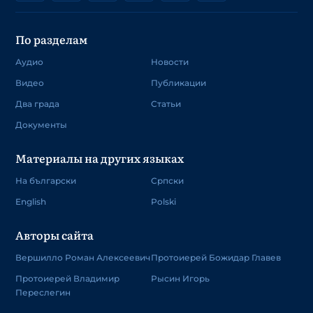
По разделам
Аудио
Новости
Видео
Публикации
Два града
Статьи
Документы
Материалы на других языках
На български
Српски
English
Polski
Авторы сайта
Вершилло Роман Алексеевич
Протоиерей Божидар Главев
Протоиерей Владимир
Рысин Игорь
Переслегин