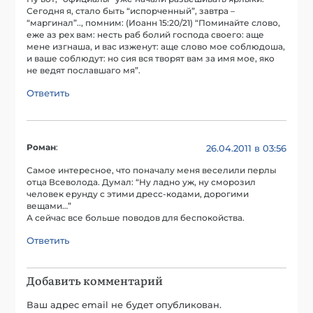
Сегодня я, стало быть “испорченный”, завтра –
“маргинал”.., помним: (Иоанн 15:20/21) “Поминайте слово,
еже аз рех вам: несть раб болий господа своего: аще
мене изгнаша, и вас изженут: аще слово мое соблюдоша,
и ваше соблюдут: но сия вся творят вам за имя мое, яко
не ведят пославшаго мя”.
Ответить
Роман
:
26.04.2011 в 03:56
Самое интересное, что поначалу меня веселили перлы
отца Всеволода. Думал: “Ну ладно уж, ну сморозил
человек ерунду с этими дресс-кодами, дорогими
вещами…”
А сейчас все больше поводов для беспокойства.
Ответить
Добавить комментарий
Ваш адрес email не будет опубликован.