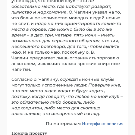
утверждал, что ночной клуб – это
не
обязательно место, где царствуют разврат,
пьянство и наркомания
. О. Чаплин указал на то,
что большое количество молодых людей ночью
не спит, и
надо на них ориентировать какие-то
места в городе, где можно было бы в это же
время – в два, три, четыре, пять ночи – иметь
возможность для серьезного общения, чтения,
неспешного разговора, для того, чтобы выпить
чаю
. И не только чаю, поскольку о. В.
Чаплин предлагает лишь ограничить торговлю
алкоголем, исключив только крепкие спиртные
напитки.
Согласно о. Чаплину, осуждать ночные клубы
могут только испорченные люди:
Поверьте мне,
в такие места люди ходят и будут ходить,
поэтому, когда говорят, что любое ночной клуб –
это обязательно либо бордель, либо
наркопритон, либо место для скопища
алкоголиков, это испорченный взгляд
.
По материалам
Интерфакс-религия
Помочь проекту