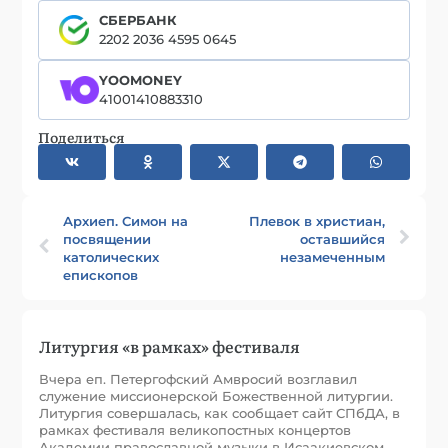
СБЕРБАНК
2202 2036 4595 0645
YOOMONEY
41001410883310
Поделиться
Архиеп. Симон на
Плевок в христиан,
посвящении
оставшийся
католических
незамеченным
епископов
Литургия «в рамках» фестиваля
Вчера еп. Петергофский Амвросий возглавил
служение миссионерской Божественной литургии.
Литургия совершалась, как сообщает сайт СПбДА, в
рамках фестиваля великопостных концертов
Академии православной музыки в Исаакиевском