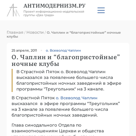
Главная
Новости
/
/
О. Чаплин и “благопристойные” ночные
клубы
25 апреля, 2011
о. Всеволод Чаплин
О. Чаплин и “благопристойные”
ночные клубы
В Страстной Пяток о. Всеволод Чаплин
высказался за появление большего числа
благопристойных ночных заведений в эфире
программы "Треугольник" на 3 канале.
В Страстной Пяток
о. Всеволод Чаплин
высказался в эфире программы “Треугольник”
на 3 канале за появление б
о
льшего числа
благопристойных ночных заведений.
Глава синодального Отдела по
взаимоотношениям Церкви и общества