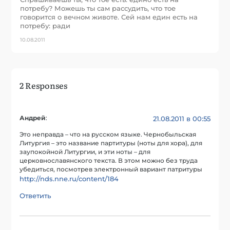
потребу? Можешь ты сам рассудить, что тое
говорится о вечном животе. Сей нам един есть на
потребу: ради
10.08.2011
2 Responses
Андрей
:
21.08.2011 в 00:55
Это неправда – что на русском языке. Чернобыльская
Литургия – это название партитуры (ноты для хора), для
заупокойной Литургии, и эти ноты – для
церковнославянского текста. В этом можно без труда
убедиться, посмотрев электронный вариант патритуры
http://nds.nne.ru/content/184
Ответить