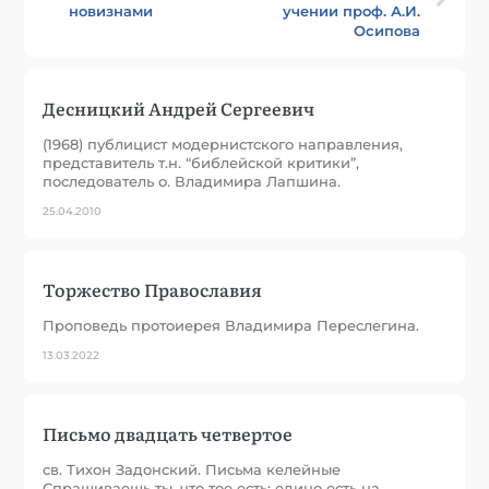
новизнами
учении проф. А.И.
Осипова
Десницкий Андрей Сергеевич
(1968) публицист модернистского направления,
представитель т.н. “библейской критики”,
последователь о. Владимира Лапшина.
25.04.2010
Торжество Православия
Проповедь протоиерея Владимира Переслегина.
13.03.2022
Письмо двадцать четвертое
св. Тихон Задонский. Письма келейные
Спрашиваешь ты, что тое есть: едино есть на