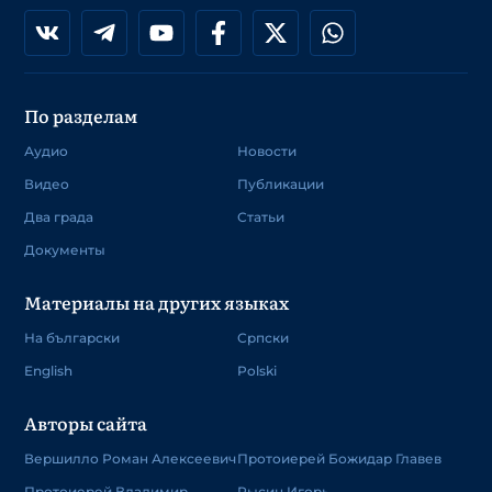
По разделам
Аудио
Новости
Видео
Публикации
Два града
Статьи
Документы
Материалы на других языках
На български
Српски
English
Polski
Авторы сайта
Вершилло Роман Алексеевич
Протоиерей Божидар Главев
Протоиерей Владимир
Рысин Игорь