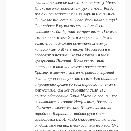
плоти и костей не имеет, как видите у Меня.
И, сказав это, показал им руки и ноги. Когда
же они от радости еще не верили и дивились,
Он сказал им: есть ли у вас здесь какая пища?
Они подали Ему часть печеной рыбы и
сотового меда. И, взяв, ел пред ними. И сказал
им: вот то, о чем Я вам говорил, еще быв с
вами, что надлежит исполниться всему,
написанному о Мне в законе Моисеевом и в
пророках и псалмах. Тогда отверз им ум к
уразумению Писаний. И сказал им: так
написано, и так надлежало пострадать
Христу, и воскреснуть из мертвых в третий
день, и проповедану быть во имя Его покаянию
и прощению грехов во всех народах, начиная с
Иерусалима. Вы же свидетели сему. И Я
пошлю обетование Отца Моего на вас; вы же
оставайтесь в городе Иерусалиме, доколе не
облечетесь силою свыше. И вывел их вон из
города до Вифании и, подняв руки Свои,
благословил их. И, когда благословлял их, стал
отдаляться от них и возноситься на небо. Они
поклонились Ему и возвратились в Иерусалим с