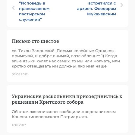
“Исповедь в
встретился с
православном
архиеп. Феодором
пастырском
Мукачевским
служении”
Письмо сто шестое
св. Тихон Задонский. Письма келейные Однакож
примечай, и добре внимай, возлюбленне: 1) Когда
злые языки хулят нас самих, то мы или молчать, или
кротко отвещавать им должны, яко имя наше
03.08.2012
Украинские раскольники присоединились к
решениям Критского собора
Об этом лжеепископы сообщили представителям
Константинопольского Патриархата.
17.01.2017