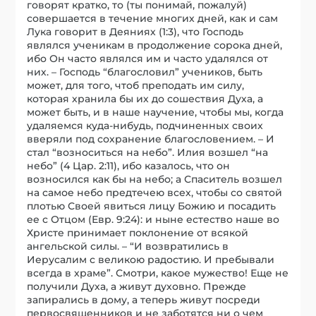
говорят кратко, то (ты понимай, пожалуй)
совершается в течение многих дней, как и сам
Лука говорит в Деяниях (1:3), что Господь
являлся ученикам в продолжение сорока дней,
ибо Он часто являлся им и часто удалялся от
них. – Господь “благословил” учеников, быть
может, для того, чтоб преподать им силу,
которая хранила бы их до сошествия Духа, а
может быть, и в наше научение, чтобы мы, когда
удаляемся куда-нибудь, подчиненных своих
вверяли под сохранение благословением. – И
стал “возноситься на небо”. Илия возшел “на
небо” (4 Цар. 2:11), ибо казалось, что он
возносился как бы на небо; а Спаситель возшел
на самое небо предтечею всех, чтобы со святой
плотью Своей явиться лицу Божию и посадить
ее с Отцом (Евр. 9:24): и ныне естество наше во
Христе принимает поклонение от всякой
ангельской силы. – “И возвратились в
Иерусалим с великою радостию. И пребывали
всегда в храме”. Смотри, какое мужество! Еще не
получили Духа, а живут духовно. Прежде
запирались в дому, а теперь живут посреди
первосвященников и не заботятся ни о чем