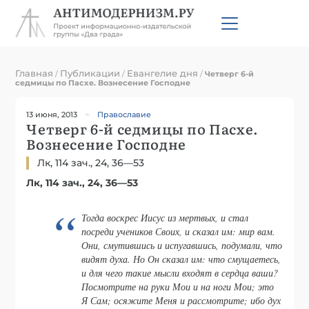
Главная
Публикации
Евангелие дня
/
/
/
Четверг 6-й
седмицы по Пасхе. Вознесение Господне
13 июня, 2013
Православие
Четверг 6-й седмицы по Пасхе.
Вознесение Господне
Лк, 114 зач., 24, 36—53
Лк, 114 зач., 24, 36—53
Тогда воскрес Иисус из мертвых, и стал
посреди учеников Своих, и сказал им: мир вам.
Они, смутившись и испугавшись, подумали, что
видят духа. Но Он сказал им: что смущаетесь,
и для чего такие мысли входят в сердца ваши?
Посмотрите на руки Мои и на ноги Мои; это
Я Сам; осяжите Меня и рассмотрите; ибо дух