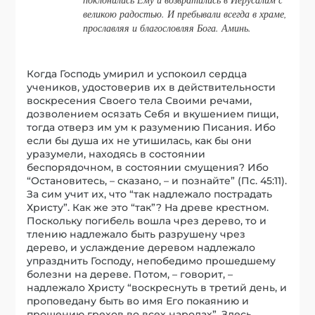
великою радостью. И пребывали всегда в храме,
прославляя и благословляя Бога. Аминь.
Когда Господь умирил и успокоил сердца
учеников, удостоверив их в действительности
воскресения Своего тела Своими речами,
дозволением осязать Себя и вкушением пищи,
тогда отверз им ум к разумению Писания. Ибо
если бы душа их не утишилась, как бы они
уразумели, находясь в состоянии
беспорядочном, в состоянии смущения? Ибо
“Остановитесь, – сказано, – и познайте” (Пс. 45:11).
За сим учит их, что “так надлежало пострадать
Христу”. Как же это “так”? На древе крестном.
Поскольку погибель вошла чрез дерево, то и
тлению надлежало быть разрушену чрез
дерево, и услаждение деревом надлежало
упразднить Господу, непобедимо прошедшему
болезни на дереве. Потом, – говорит, –
надлежало Христу “воскреснуть в третий день, и
проповедану быть во имя Его покаянию и
прощению грехов во всех народах”. Здесь