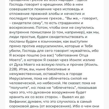
Господь говорит о крещении. Ибо в нем
совершается покаяние чрез исповедь и
отложение прежней злобы и нечестия и
последует прощение грехов… “Вы же, – говорит,
– свидетели сему”, то есть страданиям и
воскресению. Потом, чтобы они не смутились
внутренне помыслами (о том, например), как мы,
люди простые, будем свидетельствовать и
посланы будем к язычникам, как выступим
прямо против иерусалимлян, которые и Тебя
убили, Господь для сего говорит: мужайтесь, ибо
Я вскоре пошлю (на вас) “обетование Отца
Моего”, о котором Я сказал чрез Иоиля: излию
от Духа Моего на всякую плоть и прочее (Иоиль.
2:28). Итак, вы, ныне боязливые и
немужественные, оставайтесь в городе
Иерусалиме, пока не облечетесь силой не
человеческой, но небесной. Не сказал: пока не
“получите”, но: пока не “облечетесь”, показывая
чрез это, что духовное вооружение будет
хранить их со всех сторон. – Вывел их до
Вифании; думаем, что это случилось в самый
сороковой день (от воскресения). Ибо о чем они