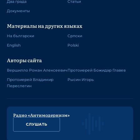
Два града
Статьи
Документы
Материалы на других языках
На български
Српски
English
Polski
Авторы сайта
Вершилло Роман Алексеевич
Протоиерей Божидар Главев
Протоиерей Владимир
Рысин Игорь
Переслегин
Радио «Антимодернизм»
СЛУШАТЬ