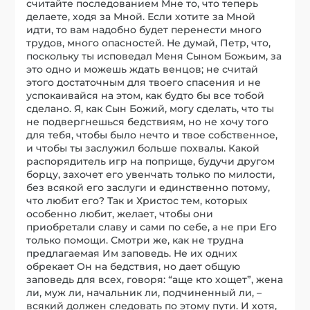
считайте последованием Мне то, что теперь
делаете, ходя за Мной. Если хотите за Мной
идти, то вам надобно будет перенести много
трудов, много опасностей. Не думай, Петр, что,
поскольку ты исповедал Меня Сыном Божьим, за
это одно и можешь ждать венцов; не считай
этого достаточным для твоего спасения и не
успокаивайся на этом, как будто бы все тобой
сделано. Я, как Сын Божий, могу сделать, что ты
не подвергнешься бедствиям, но не хочу того
для тебя, чтобы было нечто и твое собственное,
и чтобы ты заслужил больше похвалы. Какой
распорядитель игр на поприще, будучи другом
борцу, захочет его увенчать только по милости,
без всякой его заслуги и единственно потому,
что любит его? Так и Христос тем, которых
особенно любит, желает, чтобы они
приобретали славу и сами по себе, а не при Его
только помощи. Смотри же, как не трудна
предлагаемая Им заповедь. Не их одних
обрекает Он на бедствия, но дает общую
заповедь для всех, говоря: “аще кто хощет”, жена
ли, муж ли, начальник ли, подчиненный ли, –
всякий должен следовать по этому пути. И хотя,