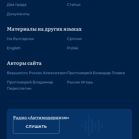
Два града
Статьи
Документы
Материалы на других языках
На български
Српски
English
Polski
Авторы сайта
Вершилло Роман Алексеевич
Протоиерей Божидар Главев
Протоиерей Владимир
Рысин Игорь
Переслегин
Радио «Антимодернизм»
СЛУШАТЬ