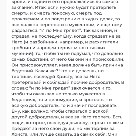
крови, и подвиги его продолжались до самого
заклания. Итак, если нужно будет претерпеть
смерть, и смерть поносную, смерть под
проклятием и по подозрению в худых делах, то
все должно перенести с мужеством, и еще тому
радоваться. “И по Мне грядет”. Так как иной, и
страдая, не последует Ему, когда страдает не за
Него (и разбойники, например, и расхитители
гробниц и чародеи терпят много тяжких
мучений), то, чтобы ты не подумал, что довольно
самых бедствий, от чего бы они ни происходили,
Он присовокупляет, какая должна быть причина
бедствий. Какая же? Что ни делаешь, ни
терпишь, последуй Христу, все за Него
претерпевай и соблюдай прочие добродетели. В
словах: “и по Мне грядет” заключается и то,
чтобы ты оказывал не только мужество в
бедствиях, но и целомудрие, и кротость, – и
всякую добродетель. То и значит последовать
Ему, как должно, чтобы стараться о всякой
другой добродетели, и все за Него терпеть. Есть
люди, которые, последуя дьяволу, терпят то же и
предают за него свои души; но мы терпим за
Христа, или лучше сказать, за самих себя. Они