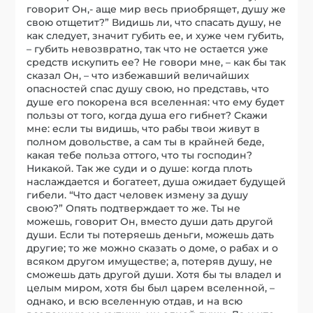
говорит Он,- аще мир весь приобрящет, душу же
свою отщетит?” Видишь ли, что спасать душу, не
как следует, значит губить ее, и хуже чем губить,
– губить невозвратно, так что не остается уже
средств искупить ее? Не говори мне, – как бы так
сказал Он, – что избежавший величайших
опасностей спас душу свою, но представь, что
душе его покорена вся вселенная: что ему будет
пользы от того, когда душа его гибнет? Скажи
мне: если ты видишь, что рабы твои живут в
полном довольстве, а сам ты в крайней беде,
какая тебе польза оттого, что ты господин?
Никакой. Так же суди и о душе: когда плоть
наслаждается и богатеет, душа ожидает будущей
гибели. “Что даст человек измену за душу
свою?” Опять подтверждает то же. Ты не
можешь, говорит Он, вместо души дать другой
души. Если ты потеряешь деньги, можешь дать
другие; то же можно сказать о доме, о рабах и о
всяком другом имуществе; а, потеряв душу, не
сможешь дать другой души. Хотя бы ты владел и
целым миром, хотя бы был царем вселенной, –
однако, и всю вселенную отдав, и на всю