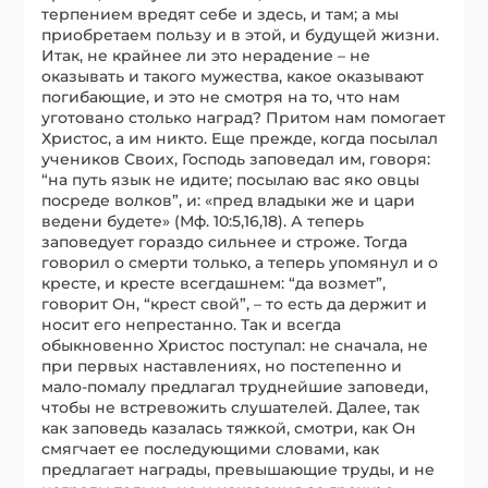
терпением вредят себе и здесь, и там; а мы
приобретаем пользу и в этой, и будущей жизни.
Итак, не крайнее ли это нерадение – не
оказывать и такого мужества, какое оказывают
погибающие, и это не смотря на то, что нам
уготовано столько наград? Притом нам помогает
Христос, а им никто. Еще прежде, когда посылал
учеников Своих, Господь заповедал им, говоря:
“на путь язык не идите; посылаю вас яко овцы
посреде волков”, и: «пред владыки же и цари
ведени будете» (Мф. 10:5,16,18). А теперь
заповедует гораздо сильнее и строже. Тогда
говорил о смерти только, а теперь упомянул и о
кресте, и кресте всегдашнем: “да возмет”,
говорит Он, “крест свой”, – то есть да держит и
носит его непрестанно. Так и всегда
обыкновенно Христос поступал: не сначала, не
при первых наставлениях, но постепенно и
мало-помалу предлагал труднейшие заповеди,
чтобы не встревожить слушателей. Далее, так
как заповедь казалась тяжкой, смотри, как Он
смягчает ее последующими словами, как
предлагает награды, превышающие труды, и не