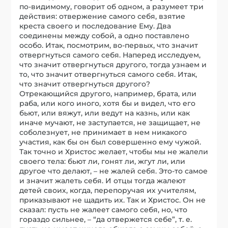
по-видимому, говорит об одном, а разумеет три
действия: отвержение самого себя, взятие
креста своего и последование Ему. Два
соединены между собой, а одно поставлено
особо. Итак, посмотрим, во-первых, что значит
отвергнуться самого себя. Наперед исследуем,
что значит отвергнуться другого, тогда узнаем и
то, что значит отвергнуться самого себя. Итак,
что значит отвергнуться другого?
Отрекающийся другого, например, брата, или
раба, или кого иного, хотя бы и видел, что его
бьют, или вяжут, или ведут на казнь, или как
иначе мучают, не заступается, не защищает, не
соболезнует, не принимает в нем никакого
участия, как бы он был совершенно ему чужой.
Так точно и Христос желает, чтобы мы не жалели
своего тела: бьют ли, гонят ли, жгут ли, или
другое что делают, – не жалей себя. Это-то самое
и значит жалеть себя. И отцы тогда жалеют
детей своих, когда, перепоручая их учителям,
приказывают не щадить их. Так и Христос. Он не
сказал: пусть не жалеет самого себя, но, что
гораздо сильнее, – “да отвержется себе”, т. е.