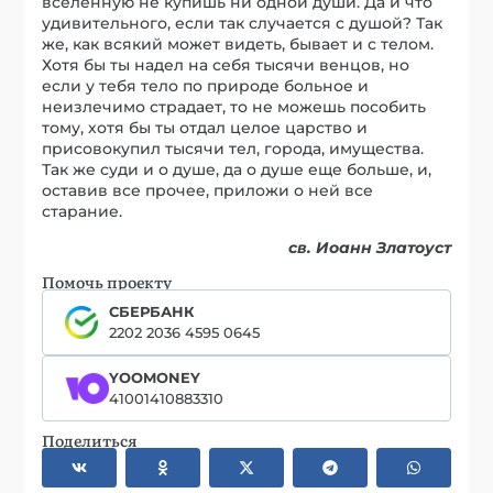
вселенную не купишь ни одной души. Да и что
удивительного, если так случается с душой? Так
же, как всякий может видеть, бывает и с телом.
Хотя бы ты надел на себя тысячи венцов, но
если у тебя тело по природе больное и
неизлечимо страдает, то не можешь пособить
тому, хотя бы ты отдал целое царство и
присовокупил тысячи тел, города, имущества.
Так же суди и о душе, да о душе еще больше, и,
оставив все прочее, приложи о ней все
старание.
св. Иоанн Златоуст
Помочь проекту
СБЕРБАНК
2202 2036 4595 0645
YOOMONEY
41001410883310
Поделиться