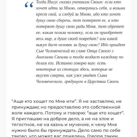
Тогда Иисус сказал ученикам Своим: если кто
хочет идти за Мною, отвергнись себя, и возьми
крест свой, и следуй за Мною, ибо кто хочет
душу свою сберечь, тот потеряет ее, а кто
потеряет душу свою ради Меня, тот обретет
ее; какая польза человеку, если он приобретет
весь мир, а душе своей повредит? или какой
выкуп даст человек за душу свою? Ибо приидет
Сын Человеческий во славе Отца Своего с
Ангелами Своими и тогда воздаст каждому по
делам его. Истинно говорю вам: есть
некоторые из стоящих здесь, которые не
вкусят смерти, как уже увидят Сына
Человеческого, грядущего в Царствии Своем.
“Аще кто хощет по Мне ити”. Я не заставляю, не
принуждаю; но предоставляю это собственной
воле каждого. Потому и говорю: “аще кто хощет”.
Я приглашаю на доброе дело, а не на злое и
тягостное, не на казнь и мучение, к чему Мне
нужно было бы принуждать. Дело само по себе
таково, что может вас привлечь. Говоря таким