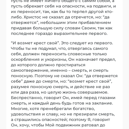
пусть не имеет ничего общего с самим собой, а
пусть обрекает себя на опасности, на подвиги, и
их переносит, так, как бы то терпел другой кто-
либо. Христос не сказал: да отречется, но: “да
отвержется”, небольшим этим прибавлением
придавая большую силу словам Своим, так как
последнее гораздо выразительнее первого.
“И возмет крест свой”. Это следует из первого.
Чтобы ты не подумал, что, отвергаясь самого
себя, должен переносить словесные только
оскорбления и укоризны, Он назначает предел,
до которого должно простираться
самоотвержение, именно – смерть, и смерть
поносную. Поэтому не сказал Он: “да отвержется
себе” даже до смерти, но: “возмет крест свой”,
разумея поносную смерть, и действие не раз
или два раза, но целую жизнь совершаемое.
Беспрестанно, говорит Он, имей перед глазами
смерть, и каждый день будь готов на заклание.
Многие, хотя пренебрегали богатство,
удовольствия и славу, но не презирали смерть,
а страшились опасностей; поэтому Я, говорит
Он, хочу, чтобы Мой подвижник ратовал до