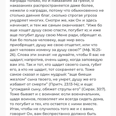
награды только, но и наказания за грехи; о
наказаниях распространяется даже более,
нежели о наградах, потому что обыкновенно не
столько даяния благ, сколько строгая угроза
умудряет многих. Смотри же, как Он и здесь
начинает, и тем же самым оканчивает. “Иже бо
аще хощет душу свою спасти, погубит ю; и иже
аще погубит душу свою Мене ради, обрящет ю.
Кая бо польза человеку, аще мир весь
приобрящет, душу же свою отщетит, или что
даст человек измену за душу свою?” (Мф. 16:25-
26). Слова эти значат: не думайте, чтобы Я вас не
щадил; напротив, очень щажу, когда заповедую
вам это. Так и тот, кто щадит своего сына, губит
его, а кто не щадит, тот сохраняет его. Тоже
самое сказал и один мудрый: “аще биеши
жезлом” сына твоего, не умрет, душу же его
избавит от смерти” (Притч. 23:13-14); и еще:
“угождаяй сыну, обяжет струпы его” (Сирах. 30:7).
Тоже бывает и с воинами: если военачальник,
щадя воинов, позволяет им всегда сидеть дома,
то погубит и тех, кто остается с ними вместе.
Итак, чтобы не случилось того же и с вами,
говорит Он, вам беспрестанно должно быть