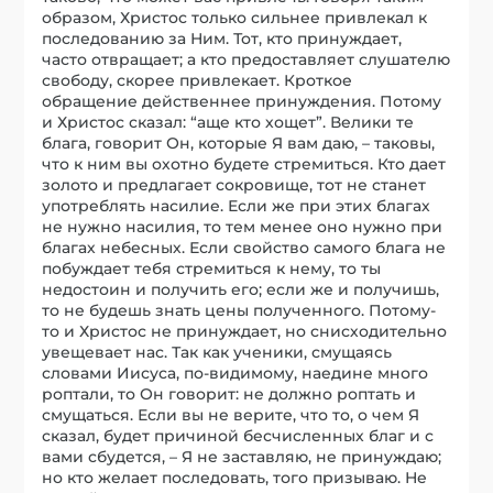
образом, Христос только сильнее привлекал к
последованию за Ним. Тот, кто принуждает,
часто отвращает; а кто предоставляет слушателю
свободу, скорее привлекает. Кроткое
обращение действеннее принуждения. Потому
и Христос сказал: “аще кто хощет”. Велики те
блага, говорит Он, которые Я вам даю, – таковы,
что к ним вы охотно будете стремиться. Кто дает
золото и предлагает сокровище, тот не станет
употреблять насилие. Если же при этих благах
не нужно насилия, то тем менее оно нужно при
благах небесных. Если свойство самого блага не
побуждает тебя стремиться к нему, то ты
недостоин и получить его; если же и получишь,
то не будешь знать цены полученного. Потому-
то и Христос не принуждает, но снисходительно
увещевает нас. Так как ученики, смущаясь
словами Иисуса, по-видимому, наедине много
роптали, то Он говорит: не должно роптать и
смущаться. Если вы не верите, что то, о чем Я
сказал, будет причиной бесчисленных благ и с
вами сбудется, – Я не заставляю, не принуждаю;
но кто желает последовать, того призываю. Не