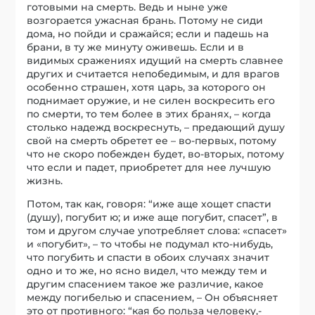
готовыми на смерть. Ведь и ныне уже
возгорается ужасная брань. Потому не сиди
дома, но пойди и сражайся; если и падешь на
брани, в ту же минуту оживешь. Если и в
видимых сражениях идущий на смерть славнее
других и считается непобедимым, и для врагов
особенно страшен, хотя царь, за которого он
поднимает оружие, и не силен воскресить его
по смерти, то тем более в этих бранях, – когда
столько надежд воскреснуть, – предающий душу
свой на смерть обретет ее – во-первых, потому
что не скоро побежден будет, во-вторых, потому
что если и падет, приобретет для нее лучшую
жизнь.
Потом, так как, говоря: “иже аще хощет спасти
(душу), погубит ю; и иже аще погубит, спасет”, в
том и другом случае употребляет слова: «спасет»
и «погубит», – то чтобы не подумал кто-нибудь,
что погубить и спасти в обоих случаях значит
одно и то же, но ясно видел, что между тем и
другим спасением такое же различие, какое
между погибелью и спасением, – Он объясняет
это от противного: “кая бо польза человеку,-