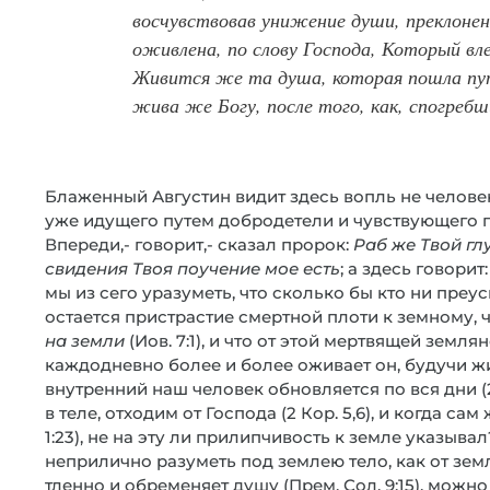
восчувствовав унижение души, преклонен
оживлена, по слову Господа, Который вле
Живится же та душа, которая пошла пу
жива же Богу, после того, как, спогреб
Блаженный Августин видит здесь вопль не человек
уже идущего путем добродетели и чувствующего 
Впереди,- говорит,- сказал пророк:
Раб же Твой гл
свидения Твоя поучение мое есть
; а здесь говорит
мы из сего уразуметь, что сколько бы кто ни преу
остается пристрастие смертной плоти к земному, 
на земли
(Иов. 7:1), и что от этой мертвящей земля
каждодневно более и более оживает он, будучи ж
внутренний наш человек обновляется по вся дни (2 К
в теле, отходим от Господа (2 Кор. 5,6), и когда с
1:23), не на эту ли прилипчивость к земле указыва
неприлично разуметь под землею тело, как от земл
тленно и обременяет душу (Прем. Сол. 9:15), можн