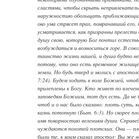
сластями, чтобы скрыть непривлекател
наружностию обольщать приближающихся
око ума стрясет прах, помрачавший его, 
усматривается, как призрачны прелести в
душу свою, которую Бог почтил естеств
возбуждаться и возноситься горе. В сою
таинство жизни нашей, и душа будто нев
потому, что оно есть временное жилище
земли. Но будь тверд и молись с апосто
7:24). Будем ходить в воле Божией, что
прилеплены к Богу. Кто живет по влече
заповедям Божиим, тот дух есть. Да не
чтоб и о нас было сказано: плоть суть, к
казнь потопную (Быт. 6:3). Но скорее п
имя покорностию велениям души. Справед
чуждаются похотей плотских. Они — плот
были те, к коим сказал апостол:
Вы же не