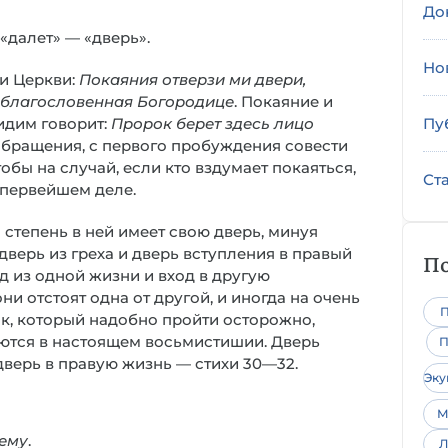
До
«далет» — «дверь».
Но
и Церкви:
Покаяния отверзи ми двери,
 благословенная Богородице
. Покаяние и
идим говорит:
Пророк берет здесь лицо
Пу
 обращения, с первого пробуждения совести
обы на случай, если кто вздумает покаяться,
Ст
 первейшем деле.
 степень в ней имеет свою дверь, минуя
дверь из греха и дверь вступления в правый
По
од из одной жизни и вход в другую
ни отстоят одна от другой, и иногда на очень
П
к, который надобно пройти осторожно,
яются в настоящем восьмистишии. Дверь
П
дверь в правую жизнь — стихи 30—32.
Эк
М
оему
.
Л