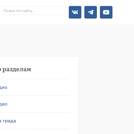
 разделам
дио
део
а града