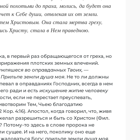
ной похотьми до праха, молись, да будет она
чет к Себе души, отвлекая их от земли.
тем Христовым. Она стала мертва греху,
шись Христу, стала в Нем праведною.
а, в первый раз обращающегося от греха, но
приражения плотских земных влечений.
умляшеся во оправданных Твоих, —
:
Прильпе земли душа моя
. Не то ли должны
спевал в оправданиях Господних, всегда в нем
чего ради и
есть искушение житие человеку
ности, если не перестает преуспевать,
ивотворим Тем, Чьею благодатию
ор. 4:16). Апостол, когда говорил, что, живя
ам желал разрешиться и быть со Христом (Фил.
л? Потому-то здесь в слове пророка не
и сущее. И на него, поколику оно еще
о жаловаться Богу:
прильпе земли душа моя,