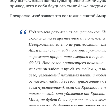
ему быть. Отсюда вопль: «увы! прильпе земли душ
пришедшего в себя блудного сына:
Аз же гладом 
Прекрасно изображает это состояние святой Амвр
Под землею разумеется вещественное. Че
склонился на вещественное и плотское, и 
Изверженный за это из рая, восхититель
Адам оплакивает себя, говоря:
прильпе з
выражает пророк так:
смирися в персть
43:26). Это голос приносящего покаяние
не знал он забот и нужд житейских, а н
сего, увлекаемый похотями плоти и любо
оставался падший всегда прикованным к зе
всем чувственным), если бы Христос не 
таким всякий, кто удаляется от Христа.
Мне», не будет более прилепляться к зем
некоторыми блудничными приманками, п