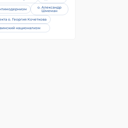
о. Александр
нтимодернизм
Шмеман
екта о. Георгия Кочеткова
аинский национализм