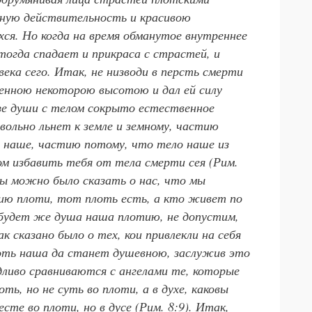
ьную действительность и красивою
. Но когда на время обманутое внутреннее
тогда спадает и прикраса с страстей, и
ека сего. Итак, не низводи в персть смерти
енною некоторою высотою и дал ей силу
зе души с телом сокрыто естественное
ольно льнет к земле и земному, частию
 наше, частию потому, что тело наше из
лом избавить тебя
от тела смерти сея
(Рим.
бы можно было сказать о нас, что мы
нию плоти, тот плоть есть, а кто живет по
 будет же душа наша плотию, не допустим,
ак сказано было о тех, кои привлекли на себя
лоть наша да станет душевною, заслужив это
ливо сравниваются с ангелами те, которые
ь, но не суть во плоти, а в духе, каковы
сте во плоти, но в дусе
(Рим. 8:9). Итак,