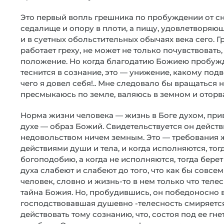
Это первый вопль грешника по пробуждении от сна
седалище и опору в плоти, а пищу, удовлетворяющ
и в суетных обольстительных обычаях века сего. Гр
работает греху, не может не только почувствовать,
положение. Но когда благодатию Божиею пробужда
теснится в сознание, это — унижение, какому под
чего я довел себя!.. Мне следовало бы вращаться н
пресмыкаюсь по земле, валяюсь в земном и оторват
Норма жизни человека — жизнь в Боге духом, при
духе — образ Божий. Свидетельствуется он действ
недовольством ничем земным. Это — требования 
действиями души и тела, и когда исполняются, тог
богоподобию, а когда не исполняются, тогда берет
духа слабеют и слабеют до того, что как бы совсе
человек, словно и жизнь-то в нем только что теле
тайна Божия. Но, пробудившись, он победоносно 
господствовавшая душевно -телесность смиряется
действовать тому сознанию, что, состоя под ее гн