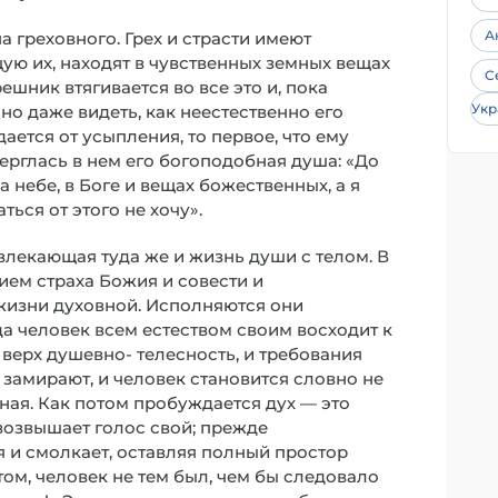
А
 греховного. Грех и страсти имеют
ую их, находят в чувственных земных вещах
С
ешник втягивается во все это и, пока
Укр
 но даже видеть, как неестественно его
ется от усыпления, то первое, что ему
верглась в нем его богоподобная душа: «До
а небе, в Боге и вещах божественных, а я
ься от этого не хочу».
влекающая туда же и жизнь души с телом. В
ием страха Божия и совести и
жизни духовной. Исполняются они
да человек всем естеством своим восходит к
 верх душевно- телесность, и требования
м замирают, и человек становится словно не
сная. Как потом пробуждается дух — это
возвышает голос свой; прежде
 и смолкает, оставляя полный простор
етом, человек не тем был, чем бы следовало