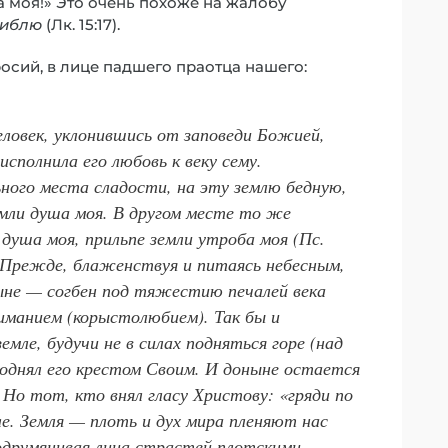
а моя!» Это очень похоже на жалобу
гиблю
(Лк. 15:17).
осий, в лице падшего праотца нашего:
ловек, уклонившись от заповеди Божией,
исполнила его любовь к веку сему.
ного места сладости, на эту землю бедную,
емли душа моя
. В другом месте то же
 душа моя, прильпе земли утроба моя
(Пс.
. Прежде, блаженствуя и питаясь небесным,
ыне — согбен под тяжестию печалей века
иманием (корыстолюбием). Так бы и
мле, будучи не в силах подняться горе (над
поднял его крестом Своим. И доныне остается
 Но тот, кто внял гласу Христову: «гряди по
ле. Земля — плоть и дух мира пленяют нас
одрумянивая лица страстей плотскими