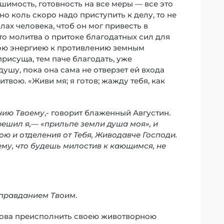
шимость, готовность на все меры — все это
но коль скоро надо приступить к делу, то не
ах человека, чтоб он мог привесть в
о молитва о притоке благодатных сил для
ою энергиею к противлению земным
рисуща, тем паче благодать, уже
душу, пока она сама не отверзет ей входа
вою. «Живи мя; я готов; жажду тебя, как
анию Твоему
,- говорит блаженный Августин.
решил я,— «прильпе земли душа моя», и
ою и отделения от Тебя, Живодавче Господи.
ему, что будешь милостив к кающимся, не
 оправданием Твоим
.
отова преисполнить своею животворною