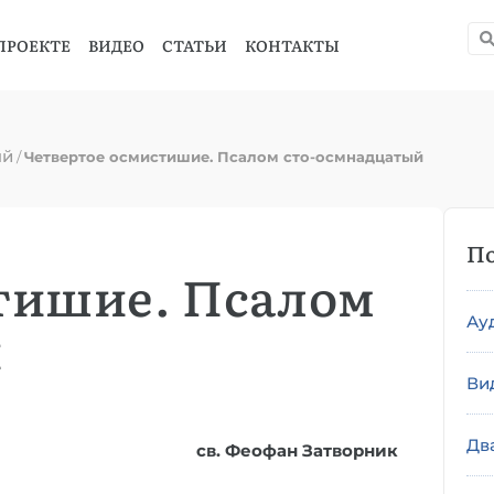
ПРОЕКТЕ
ВИДЕО
СТАТЬИ
КОНТАКТЫ
ый
/
Четвертое осмистишие. Псалом сто-осмнадцатый
По
тишие. Псалом
Ау
й
Ви
Дв
св. Феофан Затворник