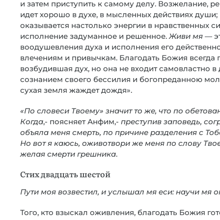
и затем приступить к самому делу. Возжелание, ре
идет хорошо в духе, в мысленных действиях души; 
оказывается настолько энергии в нравственных сил
исполнение задуманное и решенное.
Живи мя
— эт
воодушевления духа и исполнения его действенн
влечениям и привычкам. Благодать Божия всегда п
возбудившая дух, но она не входит самовластно в 
сознанием своего бессилия и богопреданною молит
сухая земля жаждет дождя».
«По словеси Твоему» значит то же, что по обетов
Когда
,- поясняет Анфим,-
преступив заповедь, сог
объяла меня смерть, по причине разделения с Тоб
Но вот я каюсь, оживотвори же меня по слову Тво
желая смерти грешника
.
Стих двадцать шестой
Пути моя возвестил, и услышал мя ecи: научи мя
Того, кто взыскал оживления, благодать Божия г