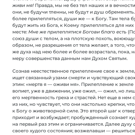
живи мя!
Правда, мы не без тел наших и в вечности с
они, не будучи тленны, не будут и душ обременять.
более прилепляться, души же — к Богу. Там тела б
будут жить из Бога, к Коему прилепляться для них 
месте:
Мне же прилеплятися Богови благо есть
(Пс
союз души с телом, а на плотскую похоть, воюющую ч
образом, не разрешения от тела желает, а того, чт
же духа над нею более и более возрастала, пока, н
меру совершенства данным нам Духом Святым.
Сознав неестественное прилепление свое к земле, 
ищет связанный узами смерти и чувствующий свою
этим: «мертв я — оживи мя». Прилепление к земле 
вопиет, уже в движении, уже ожил, — ожил, но л
его мертвенность греха и страстей. Нет еще в нем 
из них, но чувствует, что они настолько крепки, чт
к Богу о животворной силе. Это второй шаг к отв
приходит и возбуждает; пробужденный сознает худ
на первый раз этим и ограничивается. Далее дух
своего худого состояния; возжелавши — решитьс