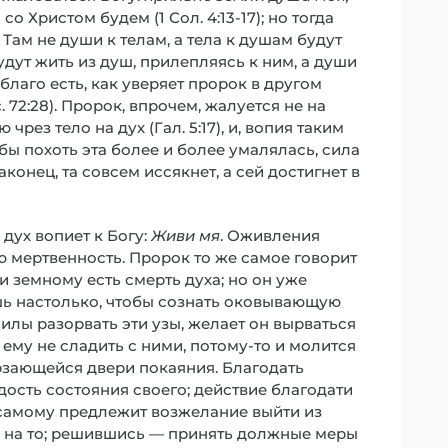
о Христом будем (1 Сол. 4:13-17); но тогда
 Там не души к телам, а тела к душам будут
удут жить из душ, прилепляясь к ним, а души
благо есть, как уверяет пророк в другом
. 72:28). Пророк, впрочем, жалуется не на
рез тело на дух (Гал. 5:17), и, вопия таким
обы похоть эта более и более умалялась, сила
аконец, та совсем иссякнет, а сей достигнет в
дух вопиет к Богу:
Живи мя
. Оживления
 мертвенность. Пророк то же самое говорит
и земному есть смерть духа; но он уже
ишь настолько, чтобы сознать оковывающую
силы разорвать эти узы, желает он вырваться
о ему не сладить с ними, потому-то и молится
ерзающейся двери покаяния. Благодать
ость состояния своего; действие благодати
у самому предлежит возжелание выйти из
я на то; решившись — принять должные меры