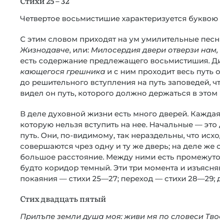
Стихи 25 – 32
Четвертое восьмистишие характеризуется буквою 
С этим словом приходят на ум умилительные песн
Жизнодавче
, или:
Милосердия двери отверзи нам,
есть содержание предлежащего восьмистишия. Д
кающегося грешника
и с ним проходит весь путь
до решительного вступления на путь заповедей, чт
видел он путь, которого должно держаться в этом
В деле духовной жизни есть много дверей. Каждая
которую нельзя вступить на нее. Начальные — это 
путь. Они, по-видимому, так нераздельны, что исх
совершаются чрез одну и ту же дверь; на деле же о
большое расстояние. Между ними есть промежуто
будто коридор темный. Эти три момента и изъясн
покаяния — стихи 25—27; переход — стихи 28—29; 
Стих двадцать пятый
Прилъпе земли душа моя: живи мя по словеси Тв