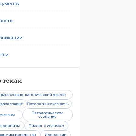
кументы
вости
бликации
атьи
 темам
равославно-католический диалог
равославие
Патологическая речь
Патологическое
уменизм
сознание
одернизм
Диалог с исламом
жемиссионерство
Идеологии