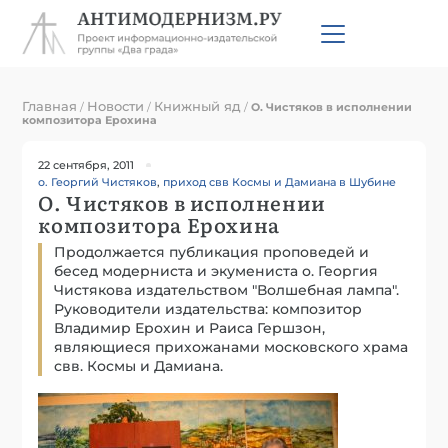
Главная
Новости
Книжный яд
/
/
/
О. Чистяков в исполнении
композитора Ерохина
22 сентября, 2011
о. Георгий Чистяков
,
приход свв Космы и Дамиана в Шубине
О. Чистяков в исполнении
композитора Ерохина
Продолжается публикация проповедей и
бесед модерниста и экумениста о. Георгия
Чистякова издательством "Волшебная лампа".
Руководители издательства: композитор
Владимир Ерохин и Раиса Гершзон,
являющиеся прихожанами московского храма
свв. Космы и Дамиана.