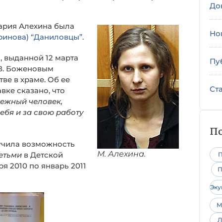
До
ария Алехина была
Но
ринова)
“Даниловцы”
.
, выданной 12 марта
Пу
.В. Боженовым
ве в храме. Об ее
Ст
вке сказано, что
дежный человек,
ебя и за свою работу
По
лучила возможность
М. Алехина.
етьми
в Детской
П
я 2010 по январь 2011
П
Эк
М
Л