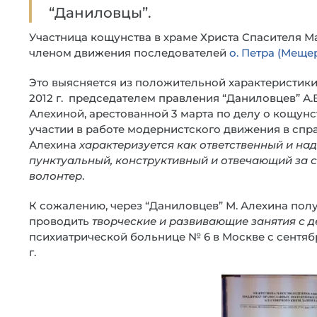
“Даниловцы”.
Участница кощунства в храме Христа Спасителя М
членом движения последователей
о. Петра (Меще
Это выясняется из положительной характеристики
2012 г. председателем правления “Даниловцев” А
Алехиной, арестованной 3 марта по делу о кощунст
участии в работе модернистского движения в спра
Алехина
характеризуется как ответственный и на
пунктуальный, конструктивный и отвечающий за с
волонтер
.
К сожалению, через “Даниловцев” М. Алехина по
проводить
творческие и развивающие занятия с д
психиатрической больнице № 6 в Москве с сентябр
г.