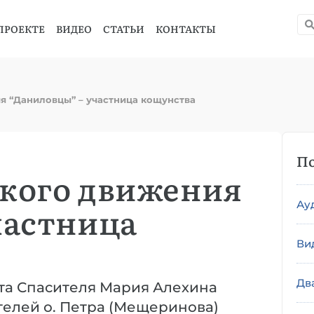
ПРОЕКТЕ
ВИДЕО
СТАТЬИ
КОНТАКТЫ
я “Даниловцы” – участница кощунства
По
кого движения
Ау
частница
Ви
Дв
ста Спасителя Мария Алехина
елей о. Петра (Мещеринова)