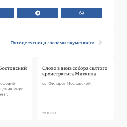
Пятидесятница глазами экумениста
Бостонский
Слово в день собора святого
архистратига Михаила
Мефодий
св. Филарет Московский
ещения мира
ев”.
20.11.2011