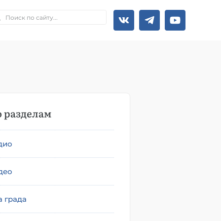
 разделам
дио
део
а града