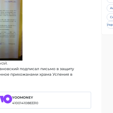
А
С
Укр
ной.
ановский подписал письмо в защиту
анное прихожанами храма Успения в
YOOMONEY
41001410883310