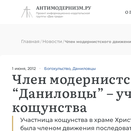
О 
Главная
Новости
/
/
Член модернистского движени
1 июня, 2012
Богохульство
,
Даниловцы
Член модернистс
“Даниловцы” – у
кощунства
Участница кощунства в храме Хри
была членом движения последоват