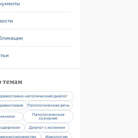
кументы
вости
бликации
атьи
 темам
равославно-католический диалог
равославие
Патологическая речь
Патологическое
уменизм
сознание
одернизм
Диалог с исламом
жемиссионерство
Идеологии