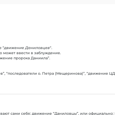
е “
движение Даниловцев
“.
это может ввести в заблуждение.
ижение пророка Даниила”.
в”, “последователи о. Петра (Мещеринова)”, “движение Ц
азывают сами себя: движение “Даниловцы”, или официальн