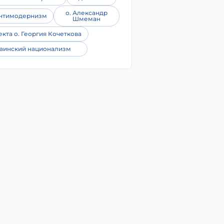
о. Александр
нтимодернизм
Шмеман
екта о. Георгия Кочеткова
аинский национализм