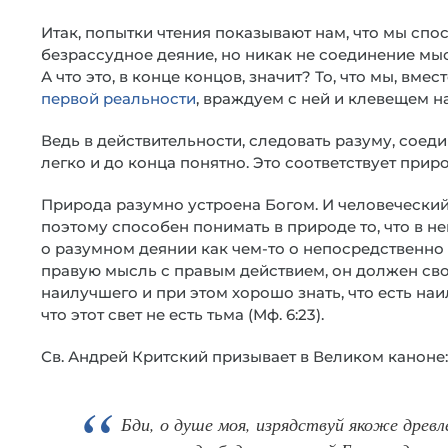
Итак, попытки чтения показывают нам, что мы спо
безрассудное деяние, но никак не соединение мы
А что это, в конце концов, значит? То, что мы, в
первой реальности
, враждуем с ней и клевещем на
Ведь в действительности, следовать разуму, соеди
легко и до конца понятно. Это соответствует прир
Природа разумно устроена Богом. И человеческий 
поэтому способен понимать в природе то, что в н
о разумном деянии как чем-то о непосредственн
правую мысль с правым действием, он должен с
наилучшего и при этом хорошо знать, что есть наилу
что этот свет не есть тьма (Мф. 6:23).
Св. Андрей Критский призывает в Великом каноне:
Бди, о душе моя, изрядствуй якоже древл