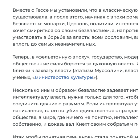
Вместе с Гессе мы установили, что в классическую
существовала, а после этого, начиная с эпохи ром
безвластны: монархи, Церковь, политики, интеллек
хочет смириться со своим безвластием, а, напроти
участвовать в борьбе за власть: всем сословиям, 
вплоть до самых незначительных.
Теперь, в «фельетонную эпоху», государство, мод
общественные силы борются за духовную власть. И
близки к захвату власти (этатизм Муссолини, власт
ученых, «
министерство культуры
»).
Несколько иным образом безвластие задевает инт
интеллектуалу власть нужна только для того, чтобы
соединить деяние с разумом. Если интеллектуал у
написанное, то он погубил единственное оправда
обществе, в мире, где ничего не понятно, интелле
собственно, и доказывал Кнехт своим собратьям п
Итак, чтобы понятная речь вновь стала понятной, 