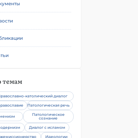
кументы
вости
бликации
атьи
 темам
равославно-католический диалог
равославие
Патологическая речь
Патологическое
уменизм
сознание
одернизм
Диалог с исламом
жемиссионерство
Идеологии