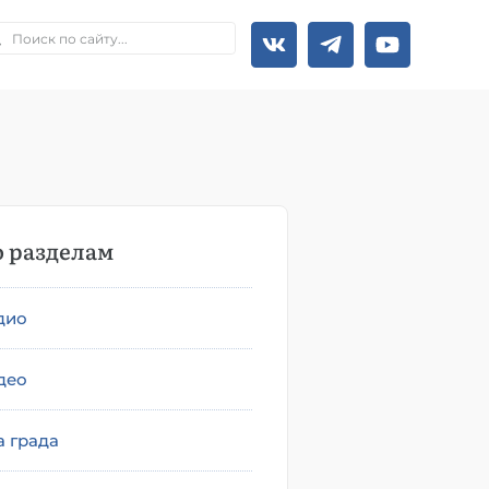
 разделам
дио
део
а града