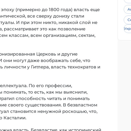
 эпоху (примерно до 1800 года) власть еще
А
антической, все сверху донизу стали
С
туалы. И при этом никто, никакой слой не
в, рассматривает это как позволение
Укр
всем классам, всем организациям, сектам,
ернизированная Церковь и другие
 они могут даже воображать себе, что
ь личности у Гитлера, власть технократов и
еллектуала. По его профессии,
 понимать, то есть, как мы выяснили,
тратил способность читать и понимать
ние своего существования. В безвластном
ктуал становится ненужной роскошью, что,
о Касталии.
нужна власть. Безвластие, как исторический