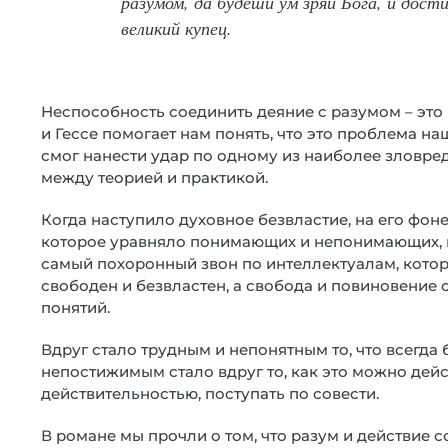
разумом, да будеши ум зряй Бога, и дост
великий купец.
Неспособность соединить деяние с разумом – это
и Гессе помогает нам понять, что это проблема на
смог нанести удар по одному из наиболее зловре
между теорией и практикой.
Когда наступило духовное безвластие, на его фо
которое уравняло понимающих и непонимающих, в
самый похоронный звон по интеллектуалам, которы
свободен и безвластен, а свобода и повиновение
понятий.
Вдруг стало трудным и непонятным то, что всегда
непостижимым стало вдруг то, как это можно дейс
действительностью, поступать по совести.
В романе мы прочли о том, что разум и действие с