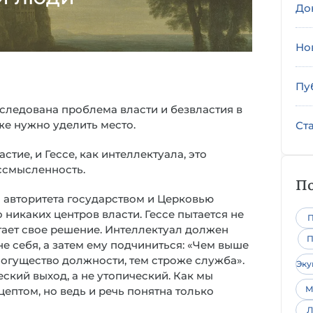
До
Но
Пу
сследована проблема власти и безвластия в
же нужно уделить место.
Ст
ие, и Гессе, как интеллектуала, это
ессмысленность.
По
та авторитета государством и Церковью
 никаких центров власти. Гессе пытается не
П
гает свое решение. Интеллектуал должен
П
вне себя, а затем ему подчиниться: «Чем выше
могущество должности, тем строже служба».
Эк
ский выход, а не утопический. Как мы
М
цептом, но ведь и речь понятна только
Л