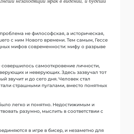
игнеши незаходящий мрак в видении, и будеши
 проблема не философская, а историческая,
шего с ним Нового времени. Тем самым, Гессе
дных мифов современности: мифу о разрыве
не совершилось самооткровение личности,
ерующих и неверующих. Здесь зазвучал тот
й звучит и до сего дня. Человек стал
 стали страшными пугалами, вместо понятных
 было легко и понятно. Недостижимым и
твовать разумно, мыслить в соответствии с
оединяются в игре в бисер, и незаметно для