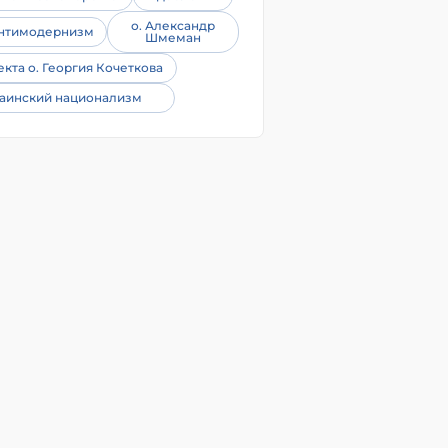
о. Александр
нтимодернизм
Шмеман
екта о. Георгия Кочеткова
аинский национализм