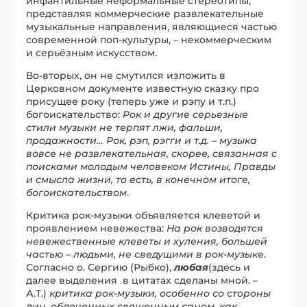
инфантильные неформальные стереотипы,
представляя коммерческие развлекательные
музыкальные направления, являющиеся частью
современной поп-культуры, – некоммерческим
и серьёзным искусством.
Во-вторых, он не смутился изложить в
Церковном документе известную сказку про
присущее року (теперь уже и рэпу и т.п.)
богоискательство:
Рок и другие серьезные
стили музыки не терпят лжи, фальши,
продажности…
Рок, рэп, рэгги и т.д. – музыка
вовсе не развлекательная, скорее, связанная с
поисками молодым человеком Истины, Правды
и смысла жизни, то есть, в конечном итоге,
богоискательством
.
Критика рок-музыки объявляется клеветой и
проявлением невежества:
На рок возводятся
невежественные клеветы и хуления, большей
частью – людьми, не сведущими в рок-музыке
.
Согласно о. Сергию (Рыбко),
л
юбая
(здесь и
далее выделения в цитатах сделаны мной. –
А.Т.)
критика рок-музыки, особенно со стороны
лиц, облеченных священным саном, как