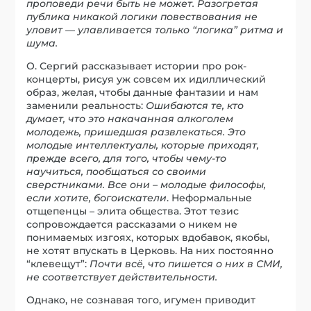
проповеди речи быть не может. Разогретая
публика никакой логики повествования не
уловит — улавливается только “логика” ритма и
шума.
О. Сергий рассказывает истории про рок-
концерты, рисуя уж совсем их идиллический
образ, желая, чтобы данные фантазии и нам
заменили реальность:
Ошибаются те, кто
думает, что это накачанная алкоголем
молодежь, пришедшая развлекаться. Это
молодые интеллектуалы, которые приходят,
прежде всего, для того, чтобы чему-то
научиться, пообщаться со своими
сверстниками.
Все они – молодые философы,
если хотите, богоискатели
. Неформальные
отщепенцы – элита общества. Этот тезис
сопровождается рассказами о никем не
понимаемых изгоях, которых вдобавок, якобы,
не хотят впускать в Церковь. На них постоянно
“клевещут”:
Почти всё, что пишется о них в СМИ,
не соответствует действительности.
Однако, не сознавая того, игумен приводит