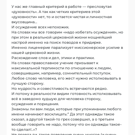
У нас же главный критерий в работе — пресловутая
«духовность». А так как четких критериев этой
«духовности» нет, то и остается чистая и личностная
вкусовщина…
И осуждение всех непохожих.
На словах мы все говорим «надо избегать осуждения», но
при этом в реальной церковной жизни мощнейший
настрой именно на поиск поводов к придирке.
Именно лицемерие парализует миссионерское усилие в
нашей церковной жизни.
Расхождение слов и дел, этики и практики.
На словах православное учение призывает к
максимальной терпимости по отношению к людям,
совершившим, например, сомнительный поступок.
Любое слово человека, его жест нужно истолковывать в
лучшую сторону.
Но мудрость и совестливость встречаются редко.
И потому в реальности видим готовность истолковывать
всё в заведомо худшую для человека сторону,
осуждения и порицания.
Знакомы ли вам люди, которые при упоминании любого
имени начинают восклицать:” Да этот однажды такое
сказал, а другой такой-то грех совершил, а о третьем
вообще говорить не надо, потому что он однажды такое-
то сделал!..»?
Не правда ли, такое поведение очень многое (и очень