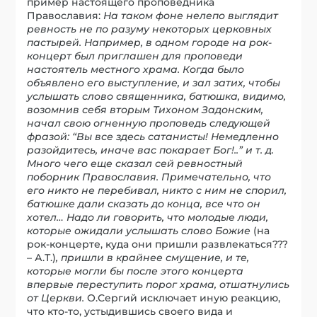
пример настоящего проповедника
Православия:
На таком фоне нелепо выглядит
ревность не по разуму некоторых церковных
пастырей. Например, в одном городе на рок-
концерт был приглашен для проповеди
настоятель местного храма. Когда было
объявлено его выступление, и зал затих, чтобы
услышать слово священника, батюшка, видимо,
возомнив себя вторым Тихоном Задонским,
начал свою огненную проповедь следующей
фразой: “Вы все здесь сатанисты! Немедленно
разойдитесь, иначе вас покарает Бог!..” и т. д.
Много чего еще сказал сей ревностный
поборник Православия. Примечательно, что
его никто не перебивал, никто с ним не спорил,
батюшке дали сказать до конца, все что он
хотел… Надо ли говорить, что молодые люди,
которые ожидали услышать слово Божие
(на
рок-концерте, куда они пришли развлекаться???
– А.Т.)
,
пришли в крайнее смущение, и те,
которые могли бы после этого концерта
впервые переступить порог храма, отшатнулись
от Церкви.
О.Сергий исключает иную реакцию,
что кто-то, устыдившись своего вида и