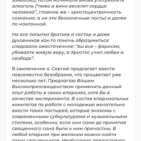
алкоголь (“пиво и вино веселит сердце
человека”, главное же – христоцентричность
сознания, а не эти бесконечные посты) и далее
по наклонной.
На все попытки братьев и сестер и даже
духовников как-то помочь образумиться
следовало ожесточенное: “вы все – фарисеи,
убиваете живую веру, а Христос учил любви и
свободе”.
В заключение о. Сергий предлагает ввести
повсеместно безобразие, что процветает уже
несколько лет:
Предлагаю Вашим
Высокопреосвященствам применить данный
опыт работы в своих епархиях, хотя бы в
качестве эксперимента. В состав епархиальных
комитетов по работе с молодежью желательно
ввести таких пастырей, которые знакомы с
современными субкультурами и музыкальными
стилями, особенно, если они сами до принятия
священного сана были к ним причастны. В
любой епархии при желании можно найти
таких священников. Необходимо предоставить