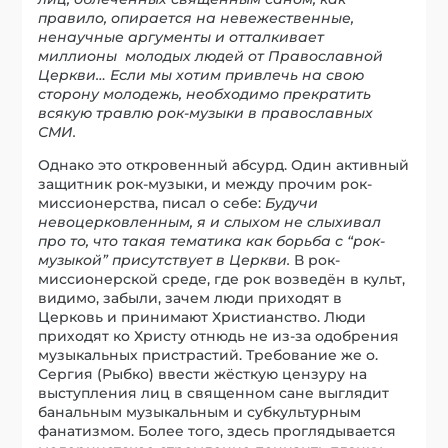
правило, опирается на невежественные,
ненаучные аргументы и отталкивает
миллионы молодых людей от Православной
Церкви… Если мы хотим привлечь на свою
сторону молодежь, необходимо прекратить
всякую травлю рок-музыки в православных
СМИ.
Однако это откровенный абсурд. Один активный
защитник рок-музыки, и между прочим рок-
миссионерства, писал о себе:
Будучи
невоцерковленным, я и слыхом не слыхивал
про то, что такая тематика как борьба с “рок-
музыкой” присутствует в Церкви.
В рок-
миссионерской среде, где рок возведён в культ,
видимо, забыли, зачем люди приходят в
Церковь и принимают Христианство. Люди
приходят ко Христу отнюдь не из-за одобрения
музыкальных пристрастий. Требование же о.
Сергия (Рыбко) ввести жёсткую цензуру на
выступления лиц в священном сане выглядит
банальным музыкальным и субкультурным
фанатизмом. Более того, здесь проглядывается