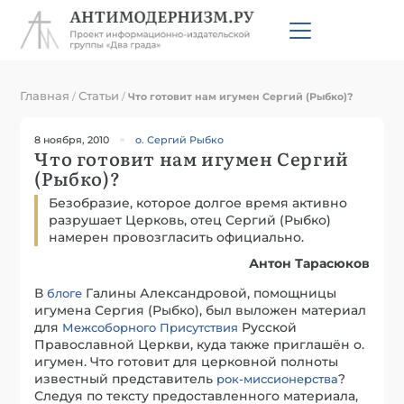
Главная
Статьи
/
/
Что готовит нам игумен Сергий (Рыбко)?
8 ноября, 2010
о. Сергий Рыбко
Что готовит нам игумен Сергий
(Рыбко)?
Безобразие, которое долгое время активно
разрушает Церковь, отец Сергий (Рыбко)
намерен провозгласить официально.
Антон Тарасюков
В
Галины Александровой, помощницы
блоге
игумена Сергия (Рыбко), был выложен материал
для
Русской
Межсоборного Присутствия
Православной Церкви, куда также приглашён о.
игумен. Что готовит для церковной полноты
известный представитель
?
рок-миссионерства
Следуя по тексту предоставленного материала,