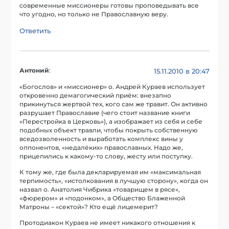
современные миссионеры готовы проповедывать все
что угодно, но только не Православную веру.
Ответить
Антоний
:
15.11.2010 в 20:47
«Богослов» и «миссионер» о. Андрей Кураев использует
откровенно демагогический приём: внезапно
прикинуться жертвой тех, кого сам же травит. Он активно
разрушает Православие (чего стоит название книги
«Перестройка в Церковь»), а изображает из себя и себе
подобных объект травли, чтобы покрыть собственную
вседозволенность и выработать комплекс вины у
оппонентов, «недалёких» православных. Надо же,
прицепились к какому-то слову, жесту или поступку.
К тому же, где была декларируемая им «максимальная
терпимость», «истолкования в лучшую сторону», когда он
назвал о. Анатолия Чибрика «товарищем в рясе»,
«фюрером» и «подонком», а Общество Блаженной
Матроны – «сектой»? Кто ещё лицемерит?
Протодиакон Кураев не имеет никакого отношения к