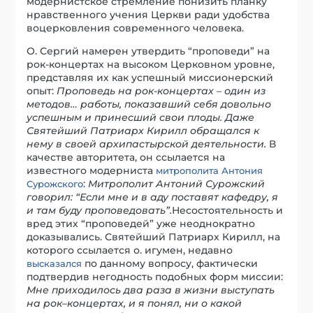
модернистское стремление понизить планку
нравственного учения Церкви ради удобства
воцерковления современного человека.
О. Сергий намерен утвердить “проповеди” на
рок-концертах на высоком Церковном уровне,
представляя их как успешный миссионерский
опыт:
Проповедь на рок-концертах – один из
методов… работы, показавший себя довольно
успешным и принесший свои плоды. Даже
Святейший Патриарх Кирилл обращался к
нему в своей архипастырской деятельности
.
В
качестве авторитета, он ссылается на
известного модерниста
митрополита Антония
:
Митрополит Антоний Сурожский
Сурожского
говорил: “Если мне и в аду поставят кафедру, я
и там буду проповедовать”.
Несостоятельность и
вред этих “проповедей” уже неоднократно
доказывались. Святейший Патриарх Кирилл, на
которого ссылается о. игумен, недавно
по данному вопросу, фактически
высказался
подтвердив негодность подобных форм миссии:
Мне приходилось два раза в жизни выступать
на
рок
–
концертах
, и я понял, ни о какой