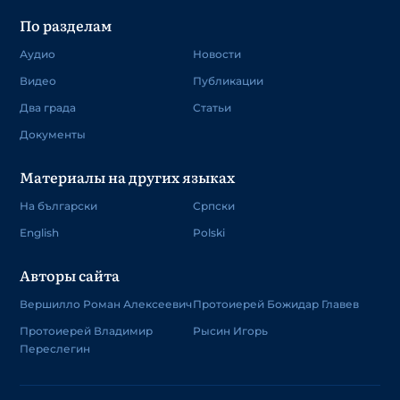
По разделам
Аудио
Новости
Видео
Публикации
Два града
Статьи
Документы
Материалы на других языках
На български
Српски
English
Polski
Авторы сайта
Вершилло Роман Алексеевич
Протоиерей Божидар Главев
Протоиерей Владимир
Рысин Игорь
Переслегин