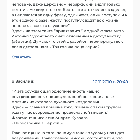
человеке, даже церковном иерархе, они видят только
негатив. Не видят того доброго, что этот человек сделал,
а цепляются за одну фразу, один жест, один поступок, и к
этой одной фразе, жесту, поступку сводят всю жизнь
человека, все его служение”.
Здесь, на этом сайте “привязались” к одной фразе митр.
Антония Сурожского о его отношении к детоубийству
(абортам). Думаю, что этой фразой он перечеркнул всю
свою деятельность. Так где же лицемерие?
Ответить
о Василий
:
10.11.2010 в 20:49
“И эта осуждающая однолинейность наших
внутрицерковных пересудов, вообще говоря, тоже
признак некоторого духовного нездоровья.
Здесь — главная причина того, почему с таким трудом
идет у нас возрождение православной миссии.”
Фрагмент книги отца Андрея Кураева
«Перестройка в Церковь»
Главная причина того, почему с таким трудом у нас идет
возрождение Православной миссии, состоит в том, что