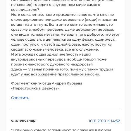
печальное) говорит о внутреннем мире самого
восклицателя?
Но, к сожалению, часто приходится видеть, что многие
околоцерковные или даже церковные (люди) и издания
встают на этот путь. Если они о ком-то вспоминают, то
сразу же в любом человеке, даже церковном иерархе,
они видят только негатив. Не видят того доброго, что этот
человек сделал, а цепляются за одну фразу, один жест,
один поступок, и к этой одной фразе, жесту, поступку
сводят всю жизнь человека, все его служение.
И эта осуждающая однолинейность наших
внутрицерковных пересудов, вообще говоря, тоже
признак некоторого духовного нездоровья.
Здесь — главная причина того, почему с таким трудом
идет у нас возрождение православной миссии.
Фрагмент книги отца Андрея Кураева
«Перестройка в Церковь»
Ответить
о. александр
:
10.11.2010 в 14:52
“Если они о ком-то вспоминают, то сразу же в любом