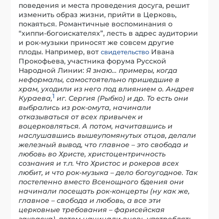
поведения и места проведения досуга, решит
изменить образ жизни, прийти в Церковь,
покаяться. Романтичные воспоминания о
“хиппи-богоискателях”, лесть в адрес аудитории
и рок-музыки приносят же совсем другие
плоды. Например, вот
Ивана
свидетельство
Прокофьева, участника форума Русской
Народной Линии:
Я знаю… примеры, когда
неформалы, самостоятельно пришедшие в
храм, уходили из него под влиянием о. Андрея
1
Кураева,
иг. Сергия (Рыбко) и др. То есть они
выбрались из рок-омута, начинали
отказываться от всех привычек и
воцерковляться. А потом, начитавшись и
наслушавшись вышеупомянутых отцов, делали
железный вывод, что главное – это свобода и
любовь во Христе, христоцентричность
сознания и т.п. Что Христос и рокеров всех
любит, и что рок-музыка – дело богоугодное. Так
постепенно вместо Всенощного бдения они
начинали посещать рок-концерты (ну как же,
главное – свобода и любовь, а все эти
церковные требования – фарисейская
закваска), потом начинали вновь употреблять