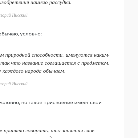
 изобретения нашего рассудка.
игорий Нисский
обычаю, условно:
м природной способности, именуются каким-
, так что название соглашается с предметом,
у каждого народа обычаем.
игорий Нисский
условно, но такое присвоение имеет свои
е принято говорить, что значения слов
но, они вовсе не определяются в силу