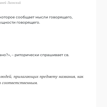
риней Лионский
 которое сообщает мысли говорящего,
сущности говорящего.
но?», – риторически спрашивает св.
людей, прилагающих предмету названия, как
я соответственным.