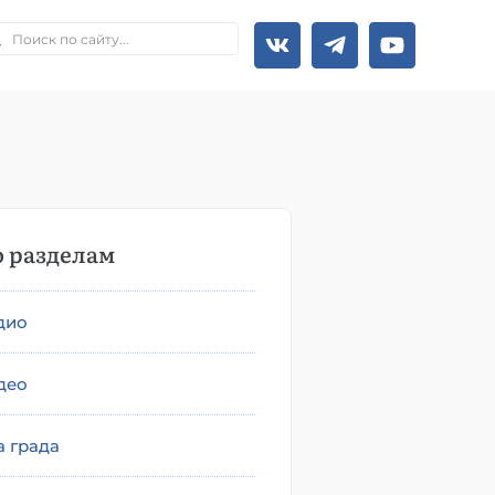
 разделам
дио
део
а града