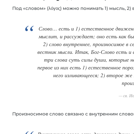
Под «словом» (λόγος) можно понимать 1) мысль, 2)
Слово… есть и 1) естественное движени
мыслит, и рассуждает; оно есть как бы
2) слово внутреннее, произносимое в с
вестник мысли. Итак, Бог-Слово есть и
три слова суть силы души, которые н
первое из них есть 1) естественное пор
него изливающееся; 2) второе же
прои
св. И
Произносимое слово связано с внутренним слово
Внутреннее слово есть движение души, п