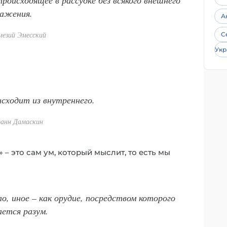
ажения.
А
мезий Эмесский
С
Укр
исходит из внутреннего.
оанн Дамаскин
– это сам ум, который мыслит, то есть мы
ло, иное – как орудие, посредством которого
ется разум.