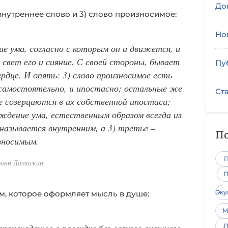
До
 внутреннее слово и 3) слово произносимое:
Но
е ума, согласно с которым он и движется, и
 свет его и сияние. С своей стороны, бывает
Пу
ердце. И опять: 3) слово произносимое есть
 самостоятельно, и ипостасно; остальные же
Ст
е созерцаются в их собственной ипостаси;
ождение ума, естественным образом всегда из
 называется внутренним, а 3) третье –
По
зносимым.
П
оанн Дамаскин
П
Эк
м, которое оформляет мысль в душе:
М
роисходящее в рассудке без всякого внешнего
Л