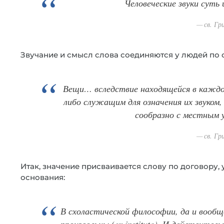
Человеческие звуки суть
св. Гр
Звучание и смысл слова соединяются у людей по 
Вещи… вследствие находящейся в каждо
либо служащим для означения их звуком
сообразно с местным 
св. Гр
Итак, значение присваивается слову по договору, 
основания:
В схоластической философии, да и вообщ
произвольны (ex instituto). И действитель