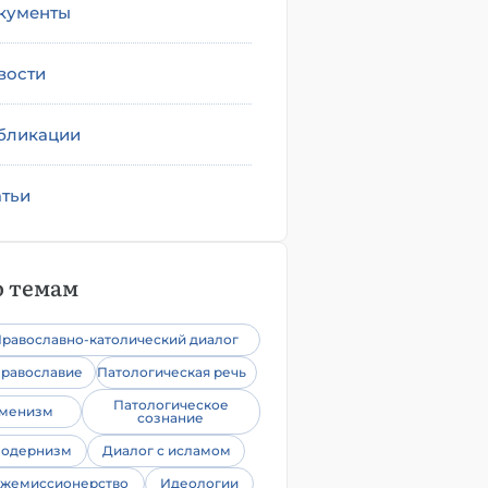
кументы
вости
бликации
атьи
 темам
равославно-католический диалог
равославие
Патологическая речь
Патологическое
уменизм
сознание
одернизм
Диалог с исламом
жемиссионерство
Идеологии