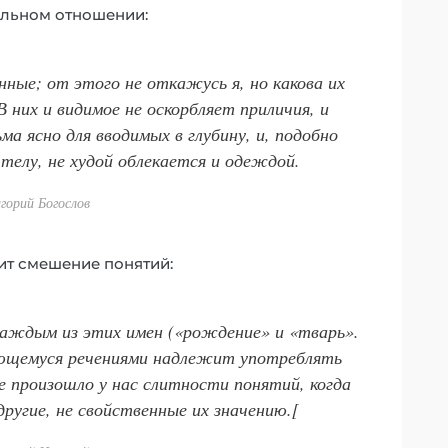
альном отношении:
нные; от этого не откажусь я, но какова их
В них и видимое не оскорбляет приличия, и
ма ясно для вводимых в глубину, и, подобно
 телу, не худой облекается и одеждой.
игорий Богослов
ит смешение понятий:
каждым из этих имен («рождение» и «тварь».
зующемуся речениями надлежит употреблять
е произошло у нас слитности понятий, когда
другие, не свойственные их значению.[