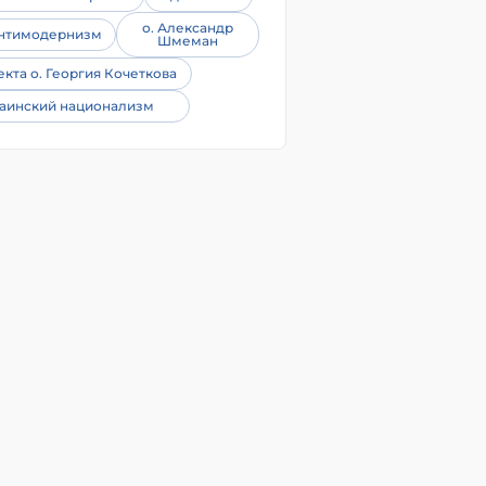
о. Александр
нтимодернизм
Шмеман
екта о. Георгия Кочеткова
аинский национализм