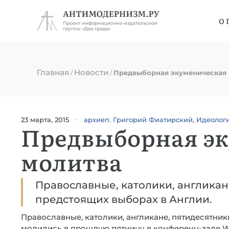
О 
Главная
Новости
/
/
Предвыборная экуменическая
23 марта, 2015
архиеп. Григорий Фиатирский
,
Идеолог
Предвыборная э
молитва
Православные, католики, англикан
предстоящих выборах в Англии.
Православные, католики, англикане, пятидесятники
молились в прошлую пятницу в конференц-зале Wes