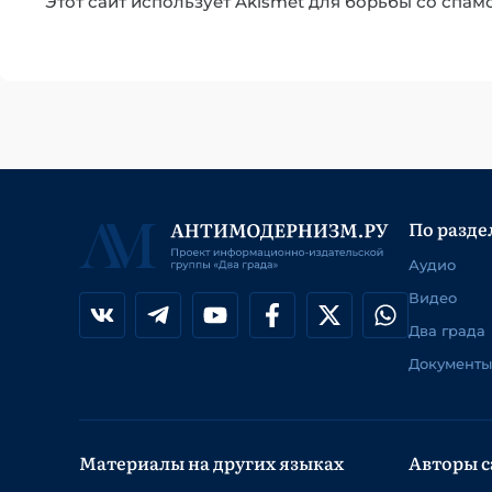
Этот сайт использует Akismet для борьбы со спам
По разде
Аудио
Видео
Два града
Документы
Материалы на других языках
Авторы с