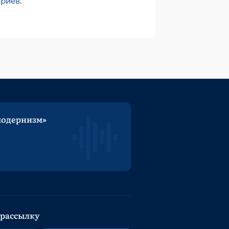
ариев
.
модернизм»
 рассылку