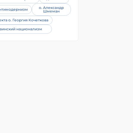
о. Александр
нтимодернизм
Шмеман
екта о. Георгия Кочеткова
аинский национализм