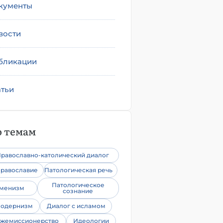
кументы
вости
бликации
атьи
 темам
равославно-католический диалог
равославие
Патологическая речь
Патологическое
уменизм
сознание
одернизм
Диалог с исламом
жемиссионерство
Идеологии