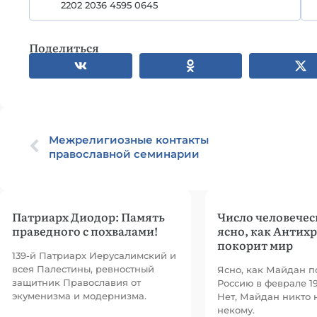
2202 2036 4595 0645
Поделиться
Межрелигиозные контакты
православной семинарии
Патриарх Диодор: Память
Число человечес
праведного с похвалами!
ясно, как Антих
покорит мир
139-й Патриарх Иерусалимский и
всея Палестины, ревностный
Ясно, как Майдан п
защитник Православия от
Россию в феврале 19
экуменизма и модернизма.
Нет, Майдан никто н
некому.