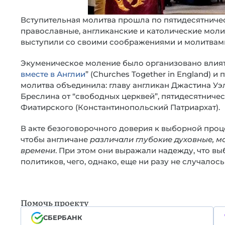
Вступительная молитва прошла по пятидесятниче
православные, англиканские и католические моли
выступили со своими соображениями и молитвами
Экуменическое моление было организовано влият
вместе в Англии
” (Churches Together in England) 
молитва объединила: главу англикан Джастина Уэ
Бреслина от “свободных церквей”, пятидесятничес
Фиатирского (Константинопольский Патриархат).
В акте безоговорочного доверия к выборной проц
чтобы англичане
различали глубокие духовные, м
времени
. При этом они выражали надежду, что вы
политиков, чего, однако, еще ни разу не случалос
Помочь проекту
СБЕРБАНК