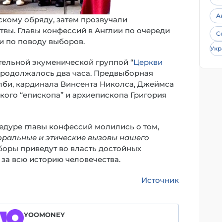
А
скому обряду, затем прозвучали
твы. Главы конфессий в Англии по очереди
С
 по поводу выборов.
Укр
ельной экуменической группой “
Церкви
и продолжалось два часа. Предвыборная
лби, кардинала Винсента Николса, Джеймса
кого “епископа” и архиепископа Григория
едуре главы конфессий молились о том,
оральные и этические вызовы нашего
боры приведут во власть достойных
ь за всю историю человечества.
Источник
YOOMONEY