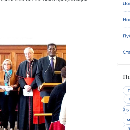
До
Но
Пу
Ст
По
П
П
Эк
М
Л