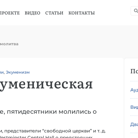
ПРОЕКТЕ
ВИДЕО
СТАТЬИ
КОНТАКТЫ
 молитва
По
ии
,
Экуменизм
куменическая
Ау
Ви
е, пятидесятники молились о
Дв
, представители “свободной церкви” и т. д.
tminster Central Hall о предстоящих