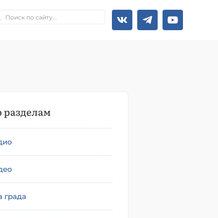
 разделам
дио
део
а града