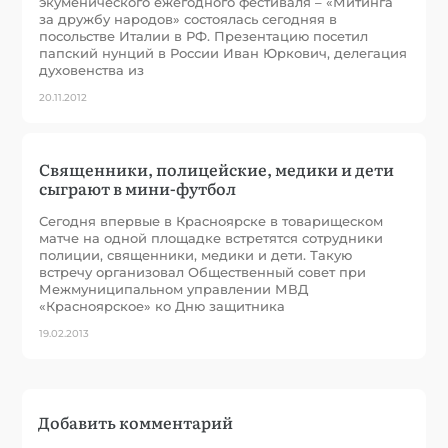
экуменического ежегодного фестиваля – «Митинга
за дружбу народов» состоялась сегодняя в
посольстве Италии в РФ. Презентацию посетил
папский нунций в России Иван Юркович, делегация
духовенства из
20.11.2012
Священники, полицейские, медики и дети
сыграют в мини-футбол
Сегодня впервые в Красноярске в товарищеском
матче на одной площадке встретятся сотрудники
полиции, священники, медики и дети. Такую
встречу организовал Общественный совет при
Межмуниципальном управлении МВД
«Красноярское» ко Дню защитника
19.02.2013
Добавить комментарий