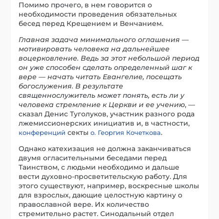
Помимо прочего, в нем говорится о
необходимости проведения обязательных
бесед перед Крещением и Венчанием.
Главная задача минимального оглашения —
мотивировать человека на дальнейшее
воцерковление. Ведь за этот небольшой период
он уже способен сделать определенный шаг к
вере — начать читать Евангелие, посещать
богослужения. В результате
священнослужитель может понять, есть ли у
человека стремление к Церкви и ее учению
, —
сказал Денис Туголуков, участник разного рода
лжемиссионерских инициатив и, в частности,
секты
.
конференций
о. Георгия Кочеткова
Однако катехизация не должна заканчиваться
двумя огласительными беседами перед
Таинством, с людьми необходимо и дальше
вести духовно-просветительскую работу. Для
этого существуют, например, воскресные школы
для взрослых, дающие целостную картину о
православной вере. Их количество
стремительно растет. Синодальный отдел