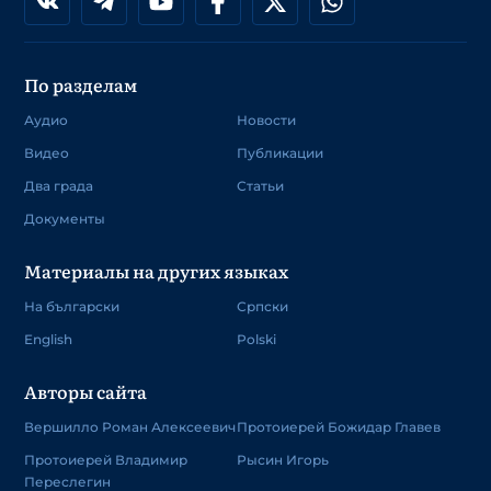
По разделам
Аудио
Новости
Видео
Публикации
Два града
Статьи
Документы
Материалы на других языках
На български
Српски
English
Polski
Авторы сайта
Вершилло Роман Алексеевич
Протоиерей Божидар Главев
Протоиерей Владимир
Рысин Игорь
Переслегин