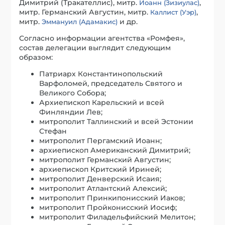
Димитрий (Тракателлис), митр.
,
Иоанн (Зизиулас)
митр. Германский Августин, митр.
,
Каллист (Уэр)
митр.
и др.
Эммануил (Адамакис)
Согласно информации агентства «Ромфея»,
состав делегации выглядит следующим
образом:
Патриарх Константинопольский
Варфоломей, председатель Святого и
Великого Собора;
Архиепископ Карельский и всей
Финляндии Лев;
митрополит Таллинский и всей Эстонии
Стефан
митрополит Пергамский Иоанн;
архиепископ Американский Димитрий;
митрополит Германский Августин;
архиепископ Критский Ириней;
митрополит Денверский Исаия;
митрополит Атлантский Алексий;
митрополит Принкипонисский Иаков;
митрополит Пройконисский Иосиф;
митрополит Филадельфийский Мелитон;