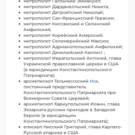
митрополит Галльский Эммануил;
митрополит Дарданелльский Никита;
митрополит Детройтский Николай;
митрополит Сан-Францисский Герасим;
митрополит Киссамский и Селинский
Амфилохий;
митрополит Корейский Амвросий;
митрополит Селимврийский Максим;
митрополит Адрианопольский Амфилохий;
митрополит Диоклийский Каллист ;
митрополит Иерапольский Антоний, глава
Украинской православной церкви в США
(в юрисдикции Константинопольского
Патриархата);
архиепископ Тельмессоский
,
Иов
постоянный представитель
Константинопольского Патриархата при
Всемирном Совете Церквей;
архиепископ Хариупольский Иоанн, глава
Экзархата русских приходов в Западной
Европе (в юрисдикции
Константинопольского Патриархата);
епископ Нисский Григорий, глава Карпато-
Русской епархии в США.