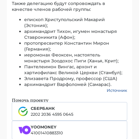
Также делегацию будут сопровождать в
качестве членов рабочей группы:
епископ Христупольский Макарий
(Эстония);
архимандрит Тихон, игумен монастыря
Ставроникита (Афон);
протопресвитер Константин Мирон
(Германия);
иеромонах Феоксен, настоятель
монастыря Зоодохос Пиги (Ханья, Крит);
Пантелеимон Вингас, архонт и
хартиофилакс Великой Церкви (Стамбул);
Элизавета Продрому, профессор (США)
архимандрит Варфоломей (Самарас).
Источник
Помочь проекту
СБЕРБАНК
2202 2036 4595 0645
YOOMONEY
41001410883310