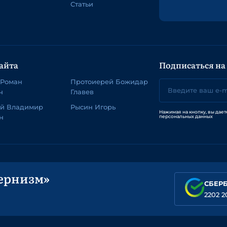
Статьи
айта
Подписаться на
 Роман
Протоиерей Божидар
ч
Главев
ей Владимир
Рысин Игорь
Нажимая на кнопку, вы дает
н
персональных данных
ернизм»
СБЕР
2202 2