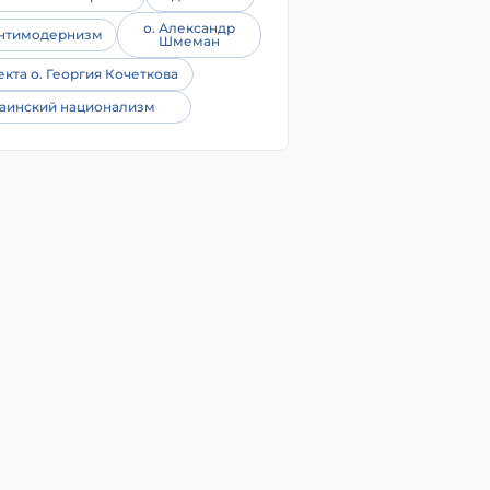
о. Александр
нтимодернизм
Шмеман
екта о. Георгия Кочеткова
аинский национализм