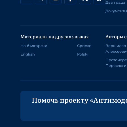
Два града
Документы
Материалы на других языках
Авторы с
На български
Српски
Вершилло
Алексееви
English
Polski
Протоиер
Переслеги
Помочь проекту «Антимод