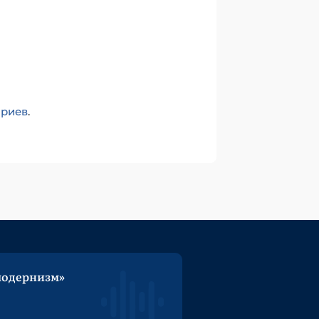
ариев
.
модернизм»