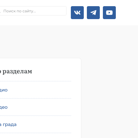
 разделам
дио
део
а града