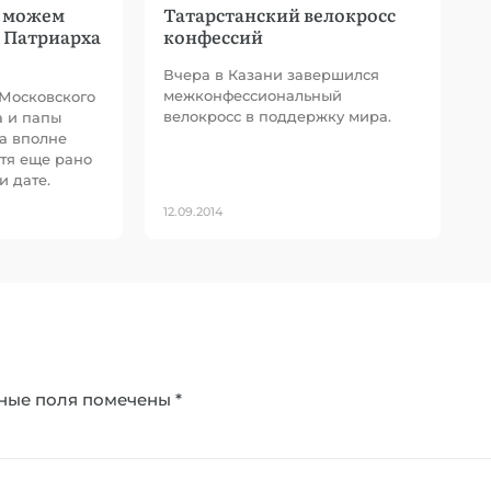
 можем
Татарстанский велокросс
 Патриарха
конфессий
Вчера в Казани завершился
межконфессиональный
 Московского
велокросс в поддержку мира.
а и папы
а вполне
отя еще рано
и дате.
12.09.2014
ные поля помечены
*