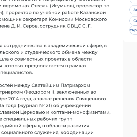
иеромонах Стефан (Игумнов), проректор по
А
), проректор по учебной работе Казанской
помощник секретаря Комиссии Московского
С
на Д. И. Серов, сотрудник ОВЦС С. Г.
Укр
я сотрудничества в академической сфере, в
ельского и студенческого обмена между
шла о совместных проектах в области
я которых предполагается в рамках
специалистов.
ностей между Святейшим Патриархом
триархом Феодором II, заключенных во
бре 2014 года, а также решения Священного
15 года (журнал № 21) об учреждении
славной Церковью и коптами-монофизитами,
не специальных рабочих групп
едийной сферах, в области развития
 социального служения, координации