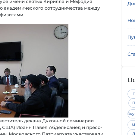
туре имени святых Кирилла и Мефодия
До
ию академического сотрудничества между
физитами.
Но
Пу
Ст
По
П
П
Эк
аместитель декана Духовной семинарии
М
, США) Иоанн Павел Абдельсайед и пресс-
оны Московского Патриархата участвовали
Л