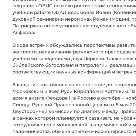
секретарь ОВЦС по межхристианским отношениям 
учебной работе ОЦАД иеромонах Иоанн (Копейкин
духовной семинарии иеромонах Роман (Модин), 
Патриархата по регулированию студенческого обме
Алферов.
В ходе встречи обсуждались перспективы развити
частности, налаживание регулярного преподават
учебными заведениями двух Церквей. Также речь 
библейского богословия и патрологии, реализаци
соответствующих научных конференций и встреч 
Заседание состоялось во исполнение договорен
Московским и всея Руси Кириллом и Коптским Па
время визита Феодора II в Россию в октябре – ноя
Синода Русской Православной Церкви от 5 мая 20
Двусторонней комиссии по диалогу между Право
в рамках которой планируется развивать на уров
сотрудничество в монашеской, академической и м
паломничества, обмена опытом миссионерского и