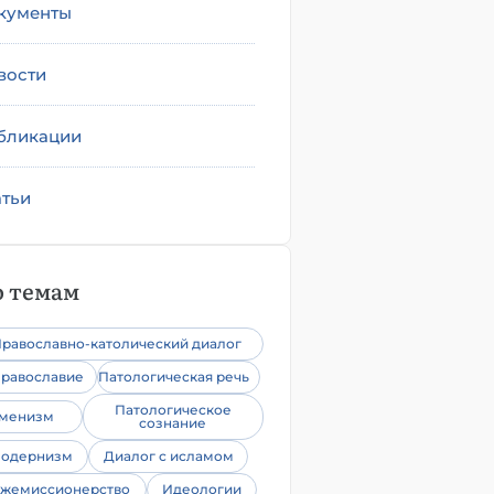
кументы
вости
бликации
атьи
 темам
равославно-католический диалог
равославие
Патологическая речь
Патологическое
уменизм
сознание
одернизм
Диалог с исламом
жемиссионерство
Идеологии