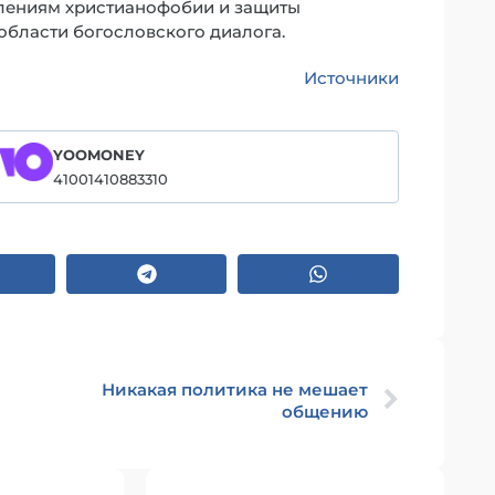
влениям христианофобии и защиты
области богословского диалога.
Источники
YOOMONEY
41001410883310
Никакая политика не мешает
общению