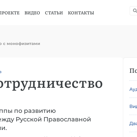
ПРОЕКТЕ
ВИДЕО
СТАТЬИ
КОНТАКТЫ
о с монофизитами
По
в
отрудничество
Ау
Ви
уппы по развитию
ежду Русской Православной
Дв
и.