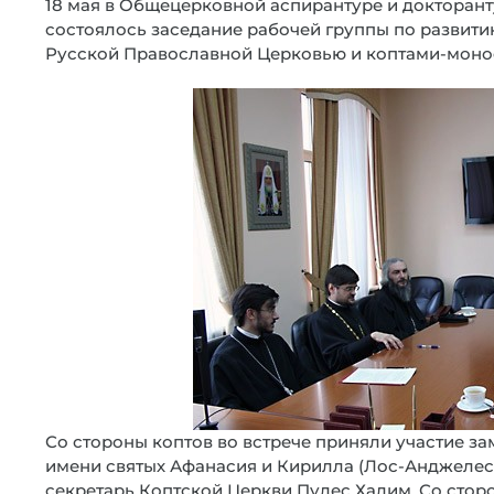
18 мая в Общецерковной аспирантуре и докторан
состоялось заседание рабочей группы по развит
Русской Православной Церковью и коптами-моно
Со стороны коптов во встрече приняли участие з
имени святых Афанасия и Кирилла (Лос-Анджелес
секретарь Коптской Церкви Пулес Халим. Со стор