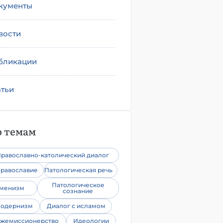
кументы
вости
бликации
атьи
 темам
равославно-католический диалог
равославие
Патологическая речь
Патологическое
уменизм
сознание
одернизм
Диалог с исламом
жемиссионерство
Идеологии