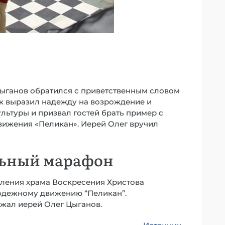
Цыганов обратился с приветственным словом
ик выразил надежду на возрождение и
ьтуры и призвал гостей брать пример с
вижения «Пеликан». Иерей Олег вручил
льный марафон
вления храма Воскресения Христова
дежному движению “Пеликан”.
жал иерей Олег Цыганов.