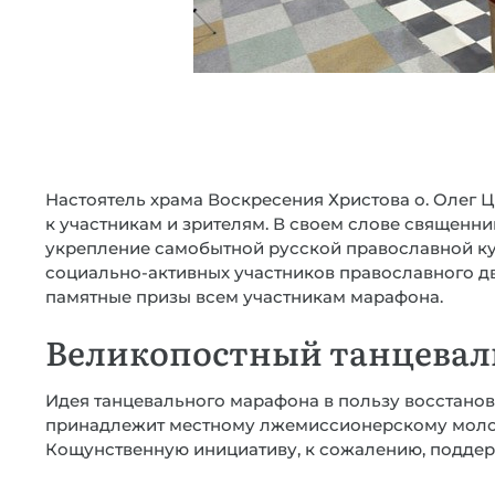
Настоятель храма Воскресения Христова о. Олег 
к участникам и зрителям. В своем слове священн
укрепление самобытной русской православной кул
социально-активных участников православного д
памятные призы всем участникам марафона.
Великопостный танцева
Идея танцевального марафона в пользу восстано
принадлежит местному лжемиссионерскому моло
Кощунственную инициативу, к сожалению, поддер