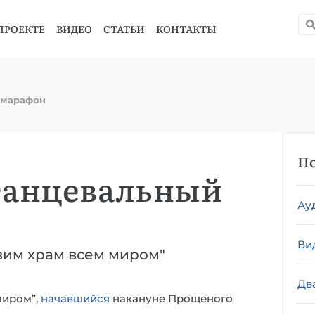
ПРОЕКТЕ
ВИДЕО
СТАТЬИ
КОНТАКТЫ
 марафон
По
танцевальный
Ау
Ви
вим храм всем миром"
Дв
миром”,
начавшийся
накануне Прощеного