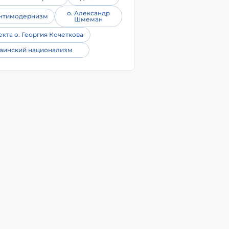
о. Александр
нтимодернизм
Шмеман
екта о. Георгия Кочеткова
аинский национализм