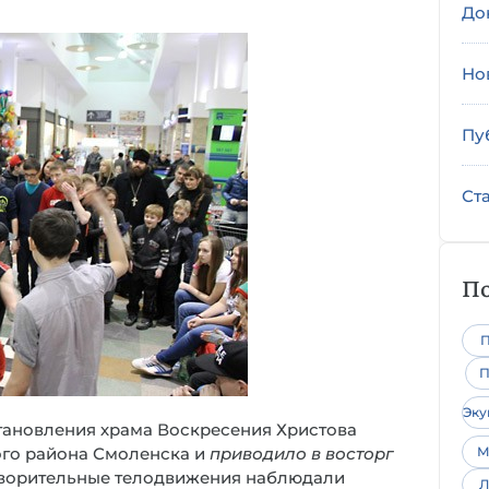
До
Но
Пу
Ст
По
П
П
Эк
тановления храма Воскресения Христова
го района Смоленска и
приводило в восторг
М
готворительные телодвижения наблюдали
Л