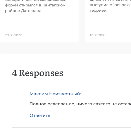
выступил с “револю
форум открылся в Кайтагском
теорией.
районе Дагестана.
20.05.2022
12.03.2010
4 Responses
Максим Неизвестный
:
Полное ослепление, ничего святого не остало
Ответить