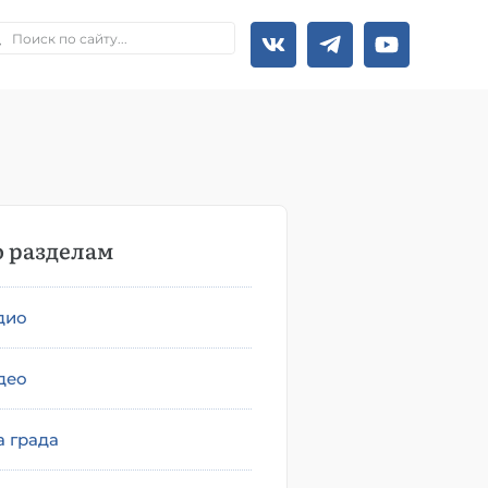
 разделам
дио
део
а града