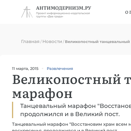
О 
Главная
Новости
/
/
Великопостный танцевальный
11 марта, 2015
Развлечения
Великопостный 
марафон
Танцевальный марафон "Восстано
продолжился и в Великий пост.
Танцевальный марафон “Восстановим храм всем 
воскресенья, продолжился и в Великий пост.