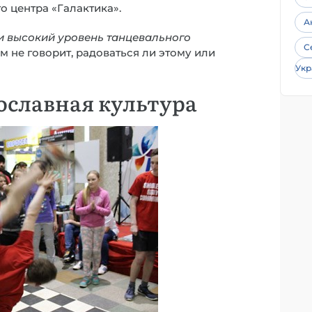
о центра «Галактика».
А
и высокий уровень танцевального
С
ом не говорит, радоваться ли этому или
Укр
ославная культура