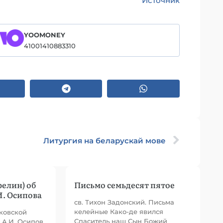
Источник
YOOMONEY
41001410883310
Литургия на беларускай мове
релин) об
Письмо семьдесят пятое
И. Осипова
св. Тихон Задонский. Письма
келейные Како-де явился
ковской
Спаситель наш Сын Божий
 А.И. Осипов