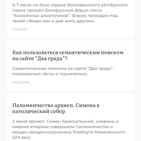
6-7 июля на базе отдыха Волковысского автобусного
парка прошел Белорусский форум секты
“Анонимных алкоголиков”. Форум проходил под
темой «Живи сам и дай жить другим».
11.07.2013
Как пользоваться семантическим поиском
на сайте “Два града”?
Семантическим поиском на сайте “Два града”
пользоваться легко и поучительно.
23.09.2018
Паломничество архиеп. Симона в
католический собор
2 июня архиеп. Симон Брюссельский, клирики и
миряне епархии совершили паломничество к
мощам священномученика Ромбоута Мехеленского
(VIII век).