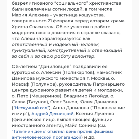
безрелигиозного “социального” христианства
были вовлечены сотни людей, в том числе
Мария Алехина – участница кощунства,
совершенного 21 февраля перед алтарем храма
Христа Спасителя. Об ее участии в работе
модернистского движения в справке сказано,
что Алехина характеризуется как
ответственный и надежный человек,
пунктуальный, конструктивный и отвечающий
за себя и за свою работу волонтер
.
С 5-летием “Даниловцев” поздравили ее
кураторы: о. Алексий (Поликарпов), наместник
Данилова мужского монастыря г. Москвы, о.
Иоасаф (Полуянов), руководитель Патриаршего
центра духовного развития детей и молодежи,
о. Петр (Мещеринов), Владимир Легойда, о.
Савва (Тутунов), Олег Зыков, Юлия Данилова
(
), Анна Данилова (“Православие
“Нескучный сад”
и мир”),
, Ксения Лученко
Андрей Десницкий
(физическое лицо, выполняющее функции
иностранного агента), Майя Сонина (см.
“Татьянин день” отметил день против фашизма
) и др.
античеловеческой пропагандой