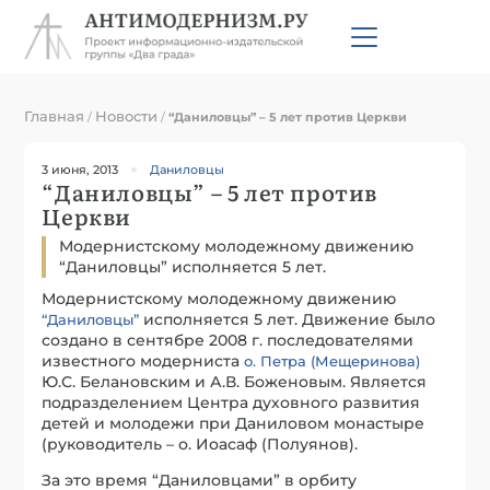
Главная
Новости
/
/
“Даниловцы” – 5 лет против Церкви
3 июня, 2013
Даниловцы
“Даниловцы” – 5 лет против
Церкви
Модернистскому молодежному движению
“Даниловцы” исполняется 5 лет.
Модернистскому молодежному движению
исполняется 5 лет. Движение было
“Даниловцы”
создано в сентябре 2008 г. последователями
известного модерниста
о. Петра (Мещеринова)
Ю.С. Белановским и А.В. Боженовым. Является
подразделением Центра духовного развития
детей и молодежи при Даниловом монастыре
(руководитель – о. Иоасаф (Полуянов).
За это время “Даниловцами” в орбиту