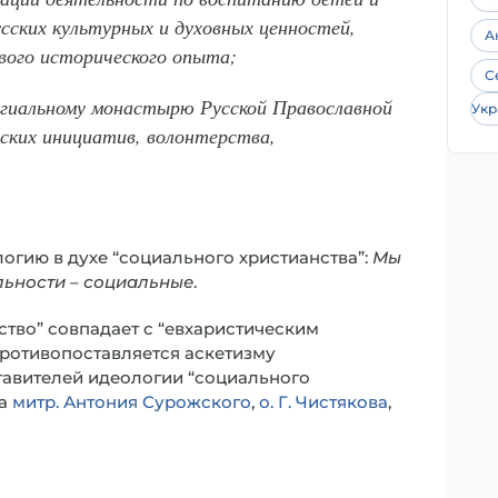
сских культурных и духовных ценностей,
А
вого исторического опыта;
С
гиальному монастырю Русской Православной
Укр
еских инициатив, волонтерства,
гию в духе “социального христианства”:
Мы
льности – социальные
.
ство” совпадает с “евхаристическим
ротивопоставляется аскетизму
тавителей идеологии “социального
на
митр. Антония Сурожского
,
о. Г. Чистякова
,