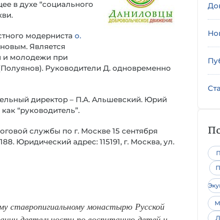
ее в духе “социального
До
кви.
Но
естного модерниста
о.
еновым. Является
й и молодежи при
Пу
(Полуянов). Руководители Д. одновременно
Ст
тельный директор – П.А. Альшевский. Юрий
 как “руководитель”.
По
говой службы по г. Москве 15 сентября
8. Юридический адрес: 115191, г. Москва, ул.
П
П
Эк
М
му ставропигиальному монастырю Русской
зации деятельности по воспитанию детей и
Л