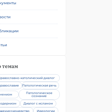
кументы
вости
бликации
атьи
 темам
равославно-католический диалог
равославие
Патологическая речь
Патологическое
уменизм
сознание
одернизм
Диалог с исламом
жемиссионерство
Идеологии