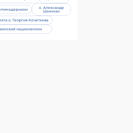
о. Александр
нтимодернизм
Шмеман
екта о. Георгия Кочеткова
аинский национализм