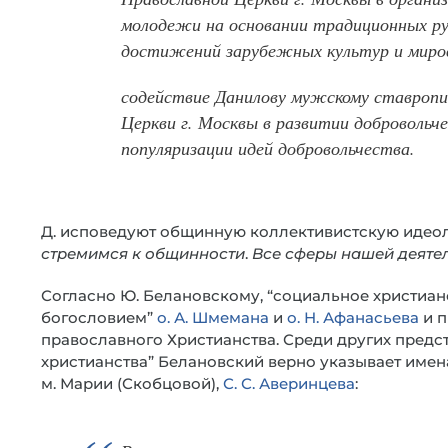
молодежи на основании традиционных ру
достижений зарубежных культур и миро
содействие Данилову мужскому ставропи
Церкви г. Москвы в развитии добровольч
популяризации идей добровольчества.
Д. исповедуют общинную коллективистскую идеоло
стремимся к общинности
.
Все сферы нашей деяте
Согласно Ю. Белановскому, “социальное христиан
богословием”
о. А. Шмемана
и
о. Н. Афанасьева
и п
православного Христианства. Среди других предс
христианства” Белановский верно указывает име
м. Марии (Скобцовой),
С. С. Аверинцева
: