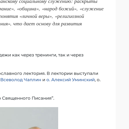
ианскому социальному служению: раскрыты
рание», «община», «народ божий», «служение
понятия «личной веры», «религиозной
ния», что дает основу для развития
жи как через тренинги, так и через
ославного лектория. В лектории выступали
. Всеволод Чаплин
и
о. Алексий Уминский
, о.
ию Священного Писания”.