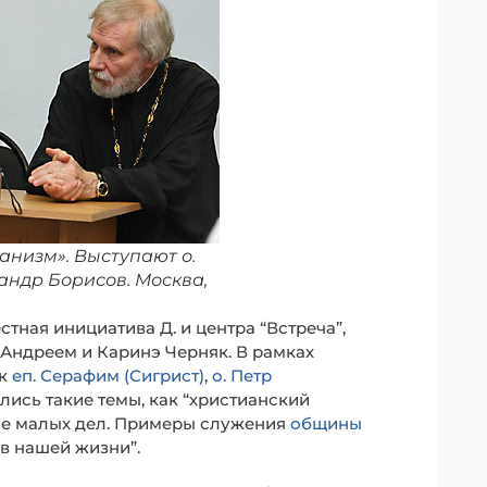
низм». Выступают о.
андр Борисов. Москва,
тная инициатива Д. и центра “Встреча”,
Андреем и Каринэ Черняк. В рамках
ак
еп. Серафим (Сигрист)
,
о. Петр
лись такие темы, как “христианский
ние малых дел. Примеры служения
общины
в нашей жизни”.