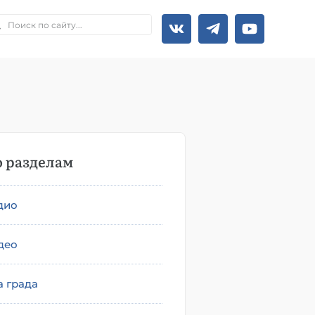
 разделам
дио
део
а града