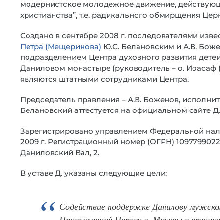
модернистское молодежное движение, действующ
христианства”, т.е. радикального обмирщения Цер
Создано в сентябре 2008 г. последователями изв
Петра (Мещеринова)
Ю.С. Белановским и А.В. Бож
подразделением Центра духовного развития дете
Даниловом монастыре (руководитель – о. Иоасаф 
являются штатными сотрудниками Центра.
Председатель правления – А.В. Боженов, исполни
Белановский аттестуется на официальном сайте Д.
Зарегистрировано управлением Федеральной нало
2009 г. Регистрационный номер (ОГРН) 109779902218
Даниловский Вал, 2.
В уставе Д. указаны следующие цели:
Содействие поддержке Данилову мужско
Православной Церкви г. Москвы в органи