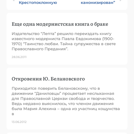
Крестопоклонную
канонизирован”
Еще одна модернистская книга о браке
Издательство “Лепта” решило переиздать книгу
известного модерниста Павла Евдокимова (1900-
1970) “Таинство любви. Тайна супружества в свете
Православного Предания”.
28.06.2011
Откровения Ю. Белановского
Приходится поверить Белановскому, что в
движении “Даниловцы” процветает неслыханная
для Православной Церкви свобода и творчество.
Ведь недавно выяснилось, что членом движения
была Мария Алехина – одна из участниц кощунства
в
13.06.2012