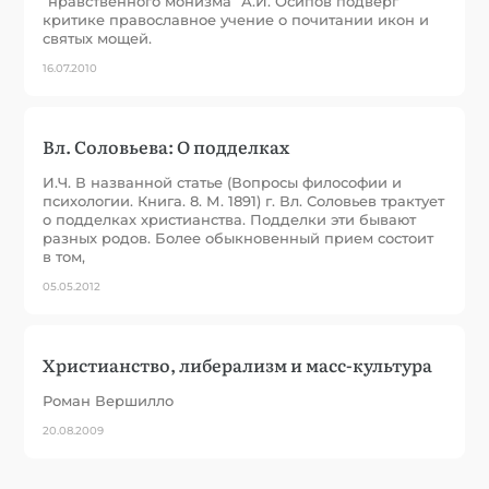
“нравственного монизма” А.И. Осипов подверг
критике православное учение о почитании икон и
святых мощей.
16.07.2010
Вл. Соловьева: О подделках
И.Ч. В названной статье (Вопросы философии и
психологии. Книга. 8. М. 1891) г. Вл. Соловьев трактует
о подделках христианства. Подделки эти бывают
разных родов. Более обыкновенный прием состоит
в том,
05.05.2012
Христианство, либерализм и масс-культура
Роман Вершилло
20.08.2009