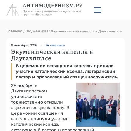
Главная
Экуменизм
/
/
Экуменическая капелла в Даугавпилсе
9 декабря, 2016
Экуменизм
Экуменическая капелла в
Даугавпилсе
В церемонии освящения капеллы приняли
участие католический ксендз, лютеранский
пастор и православный священнослужитель.
29 ноября в
Даугавпилсском
университете
торжественно открыли
экуменическую капеллу. В
церемонии освящения
капеллы приняли участие
католический ксендз,
лютеранский пастор и православный