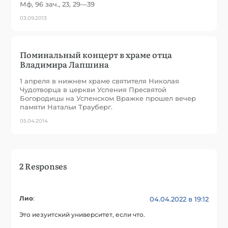
Мф, 96 зач., 23, 29—39
03.09.2013
Поминальный концерт в храме отца
Владимира Лапшина
1 апреля в нижнем храме святителя Николая
Чудотворца в церкви Успения Пресвятой
Богородицы на Успенском Вражке прошел вечер
памяти Натальи Трауберг.
05.04.2014
2 Responses
Лио
:
04.04.2022 в 19:12
Это иезуитский университет, если что.