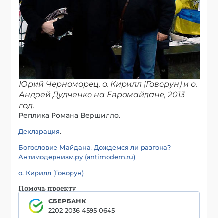
Юрий Черноморец, о. Кирилл (Говорун) и о.
Андрей Дудченко на Евромайдане, 2013
год.
Реплика Романа Вершилло.
.
Декларация
Богословие Майдана. Дождемся ли разгона? –
Антимодернизм.ру (antimodern.ru)
о. Кирилл (Говорун)
Помочь проекту
СБЕРБАНК
2202 2036 4595 0645