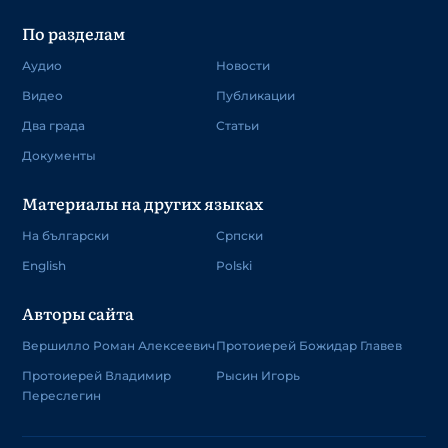
По разделам
Аудио
Новости
Видео
Публикации
Два града
Статьи
Документы
Материалы на других языках
На български
Српски
English
Polski
Авторы сайта
Вершилло Роман Алексеевич
Протоиерей Божидар Главев
Протоиерей Владимир
Рысин Игорь
Переслегин