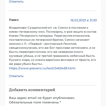
Ответить
Павел
:
16.02.2023 в 21:20
Владимиро-Суздальский еп. св. Симон в послании к
киево-печерскому мон. Поликарпу, к-рое вошло в состав
Киево-Печерского патерика. Перечисляя епископов,
поставленных из печерской братии, Симон начинает
именно с Л.: «Первый – ростовскый Леонтий,
священномученик, его же Бог прослави нетлением, и се
бысть первопрестолник, его же невернии много
мучивше убиша, и се третий гражанинъ небесный бысть
Рускаго мира, со онема варягома венчався от Христа, его
же ради убьен бысть».
https://www.pravenc.ru/text/2463459.html
Ответить
Добавить комментарий
Ваш адрес email не будет опубликован.
Обязательные поля помечены
*