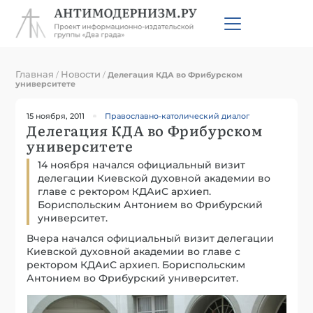
Главная
Новости
/
/
Делегация КДА во Фрибурском
университете
15 ноября, 2011
Православно-католический диалог
Делегация КДА во Фрибурском
университете
14 ноября начался официальный визит
делегации Киевской духовной академии во
главе с ректором КДАиС архиеп.
Бориспольским Антонием во Фрибурский
университет.
Вчера начался официальный визит делегации
Киевской духовной академии во главе с
ректором КДАиС архиеп. Бориспольским
Антонием во Фрибурский университет.