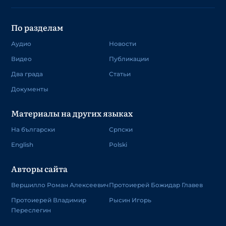
По разделам
Аудио
Новости
Видео
Публикации
Два града
Статьи
Документы
Материалы на других языках
На български
Српски
English
Polski
Авторы сайта
Вершилло Роман Алексеевич
Протоиерей Божидар Главев
Протоиерей Владимир
Рысин Игорь
Переслегин