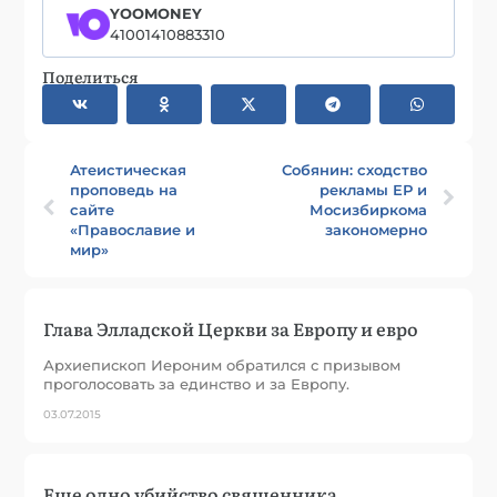
YOOMONEY
41001410883310
Поделиться
Атеистическая
Собянин: сходство
проповедь на
рекламы ЕР и
сайте
Мосизбиркома
«Православие и
закономерно
мир»
Глава Элладской Церкви за Европу и евро
Архиепископ Иероним обратился с призывом
проголосовать за единство и за Европу.
03.07.2015
Еще одно убийство священника