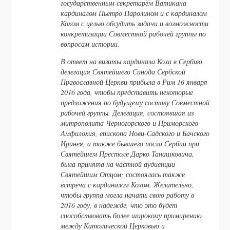
государственным секретарём Ватикана
кардиналом Пьетро Паролином и с кардиналом
Кохом с целью обсудить задачи и возможности
конкретизации Совместной рабочей группы по
вопросам истории.
В ответ на визиты кардинала Коха в Сербию
делегация Святейшего Синода Сербской
Православной Церкви прибыла в Рим 16 января
2016 года, чтобы представить некоторые
предложения по будущему составу Совместной
рабочей группы. Делегация, состоявшая из
митрополита Черногорского и Приморского
Амфилохия, епископа Нови-Садского и Бачского
Иринея, а также бывшего посла Сербии при
Святейшем Престоле Дарко Танашковича,
была принята на частной аудиенции
Святейшим Отцом; состоялась также
встреча с кардиналом Кохом. Желательно,
чтобы группа могла начать свою работу в
2016 году, в надежде, что это будет
способствовать более широкому примирению
между Католической Церковью и