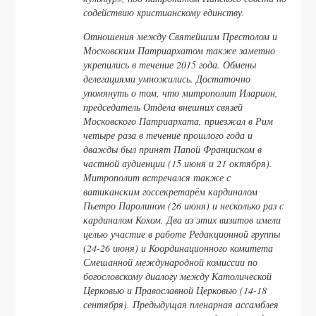
содействию христианскому единству.
Отношения между Святейшим Престолом и
Московским Патриархатом также заметно
укрепились в течение 2015 года. Обмены
делегациями умножились. Достаточно
упомянуть о том, что митрополит Иларион,
председатель Отдела внешних связей
Московского Патриархата, приезжал в Рим
четыре раза в течение прошлого года и
дважды был принят Папой Франциском в
частной аудиенции (15 июня и 21 октября).
Митрополит встречался также с
ватиканским госсекретарём кардиналом
Пьетро Паролином (26 июня) и несколько раз с
кардиналом Кохом. Два из этих визитов имели
целью участие в работе Редакционной группы
(24-26 июня) и Координационного комитета
Смешанной международной комиссии по
богословскому диалогу между Католической
Церковью и Православной Церковью (14-18
сентября). Предыдущая пленарная ассамблея