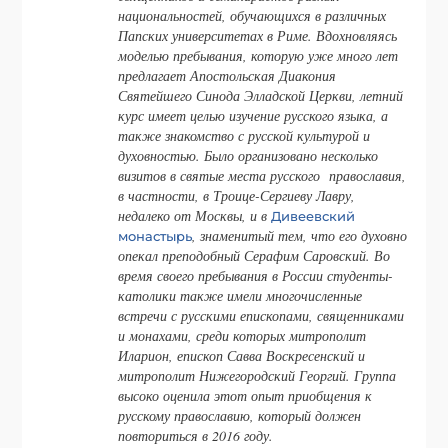
национальностей, обучающихся в различных
Папских университетах в Риме. Вдохновляясь
моделью пребывания, которую уже много лет
предлагает Апостольская Диакония
Святейшего Синода Элладской Церкви, летний
курс имеет целью изучение русского языка, а
также знакомство с русской культурой и
духовностью. Было организовано несколько
визитов в святые места русского православия,
в частности, в Троице-Сергиеву Лавру,
недалеко от Москвы, и в
Дивеевский
, знаменитый тем, что его духовно
монастырь
опекал преподобный Серафим Саровский. Во
время своего пребывания в России студенты-
католики также имели многочисленные
встречи с русскими епископами, священниками
и монахами, среди которых митрополит
Иларион, епископ Савва Воскресенский и
митрополит Нижегородский Георгий. Группа
высоко оценила этот опыт приобщения к
русскому православию, который должен
повториться в 2016 году.