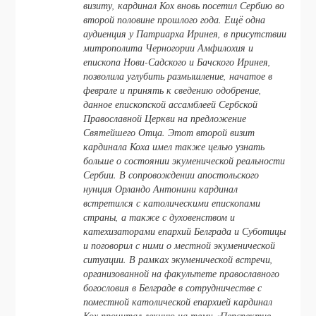
визиту, кардинал Кох вновь посетил Сербию во
второй половине прошлого года. Ещё одна
аудиенция у Патриарха Иринея, в присутствии
митрополита Черногории Амфилохия и
епископа Нови-Садского и Бачского Иринея,
позволила углубить размышление, начатое в
феврале и принять к сведению одобрение,
данное епископской ассамблеей Сербской
Православной Церкви на предложение
Святейшего Отца. Этот второй визит
кардинала Коха имел также целью узнать
больше о состоянии экуменической реальности
Сербии. В сопровождении апостольского
нунция Орландо Антонини кардинал
встретился с католическими епископами
страны, а также с духовенством и
катехизаторами епархий Белграда и Суботицы
и поговорил с ними о местной экуменической
ситуации. В рамках экуменической встречи,
организованной на факультете православного
богословия в Белграде в сотрудничестве с
поместной католической епархией кардинал
Кох прочитал лекцию на тему «Перспектив