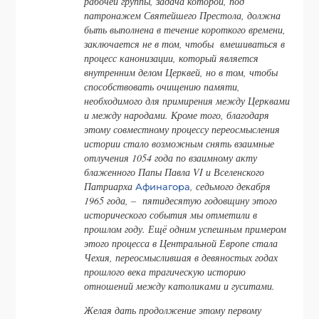
рабочей группы, задача которой, под
патронажем Святейшего Престола, должна
быть выполнена в течение короткого времени,
заключается не в том, чтобы вмешиваться в
процесс канонизации, который является
внутренним делом Церквей, но в том, чтобы
способствовать очищению памяти,
необходимого для примирения между Церквами
и между народами. Кроме того, благодаря
этому совместному процессу переосмысления
истории стало возможным снять взаимные
отлучения 1054 года по взаимному акту
блаженного Папы Павла VI и Вселенского
Патриарха
, седьмого декабря
Афинагора
1965 года, – пятидесятую годовщину этого
исторического события мы отметили в
прошлом году. Ещё одним успешным примером
этого процесса в Центральной Европе стала
Чехия, переосмыслившая в девяностых годах
прошлого века трагическую историю
отношений между католиками и гуситами.
Желая дать продолжение этому первому