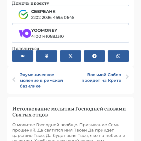
Помочь проекту
СБЕРБАНК
2202 2036 4595 0645
YOOMONEY
41001410883310
Поделиться
Экуменическое
Восьмой Собор
моление в римской
пройдет на Крите
базилике
Истолкование молитвы Господней словами
Святых отцов
О молитве Господней вообще. Призывание Семь
прошений. Да святится имя Твоеи Да приидет
царствие Твое, Да будет воля Твоя, яко на небеси и
на земли, Хлеб наш насущный даждь нам