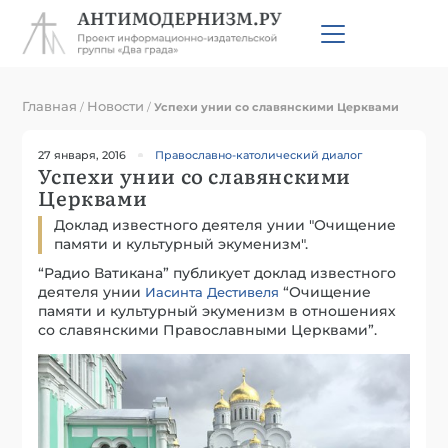
Главная
Новости
/
/
Успехи унии со славянскими Церквами
27 января, 2016
Православно-католический диалог
Успехи унии со славянскими
Церквами
Доклад известного деятеля унии "Очищение
памяти и культурный экуменизм".
“Радио Ватикана” публикует доклад известного
деятеля унии
“Очищение
Иасинта Дестивеля
памяти и культурный экуменизм в отношениях
со славянскими Православными Церквами”.