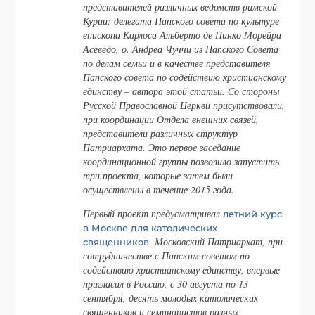
представителей различных ведомств римской
Курии: делегата Папского совета по культуре
епископа Карлоса Альберто де Пинхо Морейра
Асеведо, о. Андреа Чуччи из Папского Совета
по делам семьи и в качестве представителя
Папского совета по содействию христианскому
единству – автора этой статьи. Со стороны
Русской Православной Церкви присутствовали,
при координации Отдела внешних связей,
представители различных структур
Патриархата. Это первое заседание
координационной группы позволило запустить
три проекта, которые затем были
осуществлены в течение 2015 года.
Первый проект предусматривал
летний курс
в Москве для католических
. Московский Патриархат, при
священников
сотрудничестве с Папским советом по
содействию христианскому единству, впервые
пригласил в Россию, с 30 августа по 13
сентября, десять молодых католических
священников и семинаристов разных