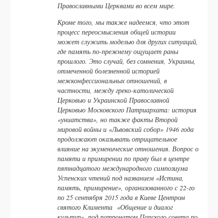
Православными Церквами во всем мире.
Кроме того, мы также надеемся, что этот
процесс переосмысления общей истории
может служить моделью для других ситуаций,
где память по-прежнему ощущает раны
прошлого. Это случай, без сомнения, Украины,
отмеченной болезненной историей
межконфессиональных отношений, в
частности, между греко-католической
Церковью и Украинской Православной
Церковью Московского Патриархата: история
«униатства», но также факты Второй
мировой войны и «Львовский собор» 1946 года
продолжают оказывать отрицательное
влияние на экуменические отношения. Вопрос о
памяти и примирении по праву был в центре
пятнадцатого международного симпозиума
Успенских чтений под названием «Истина,
память, примирение», организованного с 22-го
по 25 сентября 2015 года в Киеве Центром
святого Климента «Общение и диалог
культур», под патронатом Папского совета по