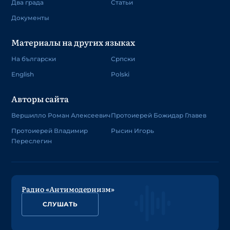
Два града
Статьи
Документы
Материалы на других языках
На български
Српски
English
Polski
Авторы сайта
Вершилло Роман Алексеевич
Протоиерей Божидар Главев
Протоиерей Владимир
Рысин Игорь
Переслегин
Радио «Антимодернизм»
СЛУШАТЬ