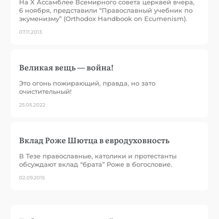
На X Ассамблее Всемирного совета церквей вчера,
6 ноября, представили “Православный учебник по
экуменизму” (Orthodox Handbook on Ecumenism).
07.11.2013
Великая вещь — война!
Это огонь пожирающий, правда, но зато
очистительный!
25.05.2022
Вклад Роже Шютца в евродуховность
В Тезе православные, католики и протестанты
обсуждают вклад “брата” Роже в богословие.
02.09.2015