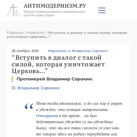
Главная
Новости
/
/
“Вступить в диалог с такой силой, которая
уничтожает Церковь…”
26 ноября, 2016
Марксизм
,
о. Владимир Сорокин
“Вступить в диалог с такой
силой, которая уничтожает
Церковь…”
Протоиерей Владимир Сорокин.
О.
:
Владимир Сорокин
Меня тогда вдохновляло, и до сих пор я уверен
и убежден, что позиция митрополита
в то время… он был
Никодима
действительно убежден (и мы убеждены
были), что мы все-таки сможем (я уже как-
то говорил здесь на радио) переубедить или