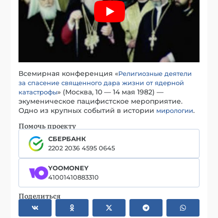
Всемирная конференция «
Религиозные
д
еятели
за спасение священного дара жизни от ядерной
» (Москва, 10 — 14 мая 1982) —
катастрофы
экуменическое пацифистское мероприятие.
Одно из крупных событий в истории
.
мирологии
Помочь проекту
СБЕРБАНК
2202 2036 4595 0645
YOOMONEY
41001410883310
Поделиться