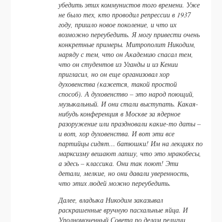
убедить этих коммунистов того времени. Уже
не было тех, кто проводил репрессии в 1937
году, пришло новое поколение, и что их
возможно переубедить. Я могу привести очень
конкретные примеры. Митрополит Никодим,
наряду с тем, что он Академию спасал тем,
что он студентов из Уганды и из Кении
пригласил, но он еще организовал хор
духовенства (кажется, такой простой
способ). А духовенство – это народ поющий,
музыкальный. И они стали выступать. Какая-
нибудь конференция в Москве за ядерное
разоружение или праздновали какие-то даты –
и вот, хор духовенства. И вот эти все
партийцы сидят… батюшки! Им на лекциях по
марксизму вешают лапшу, что это мракобесы,
а здесь – классика. Они так поют! Эти
детали, мелкие, но они давали уверенность,
что этих людей можно переубедить.
Далее, владыка Никодим заказывал
раскрашенные вручную пасхальные яйца. И
Уполномоченный Совета по делам религии