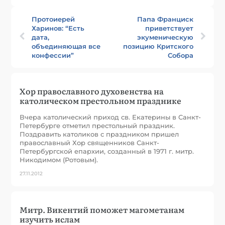
Протоиерей
Папа Франциск
Харинов: “Есть
приветствует
дата,
экуменическую
объединяющая все
позицию Критского
конфессии”
Собора
Хор православного духовенства на
католическом престольном празднике
Вчера католический приход св. Екатерины в Санкт-
Петербурге отметил престольный праздник.
Поздравить католиков с праздником пришел
православный Хор священников Санкт-
Петербургской епархии, созданный в 1971 г. митр.
Никодимом (Ротовым).
27.11.2012
Митр. Викентий поможет магометанам
изучить ислам