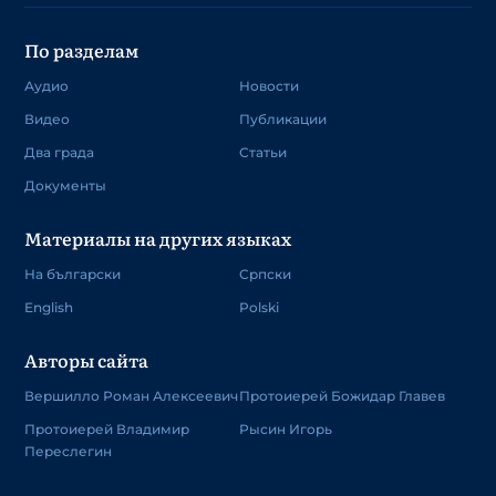
По разделам
Аудио
Новости
Видео
Публикации
Два града
Статьи
Документы
Материалы на других языках
На български
Српски
English
Polski
Авторы сайта
Вершилло Роман Алексеевич
Протоиерей Божидар Главев
Протоиерей Владимир
Рысин Игорь
Переслегин