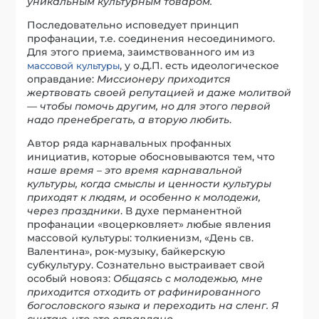
уникальным культурным товаром.
Последовательно исповедует принцип
профанации, т.е. соединения несоединимого.
Для этого приема, заимствованного им из
, у о.Д.П. есть идеологическое
массовой культуры
оправдание:
Миссионеру приходится
жертвовать своей репутацией и даже молитвой
— чтобы помочь другим, но для этого первой
надо пренебрегать, а вторую любить
.
Автор ряда карнавальных профанных
инициатив, которые обосновываются тем, что
наше время – это время карнавальной
культуры, когда смыслы и ценности культуры
приходят к людям, и особенно к молодежи,
через праздники
. В духе перманентной
профанации «воцерковляет» любые явления
массовой культуры: толкиенизм, «День св.
Валентина», рок-музыку, байкерскую
субкультуру. Сознательно выстраивает свой
особый новояз:
Общаясь с молодежью, мне
приходится отходить от рафинированного
богословского языка и переходить на сленг. Я
считаю, что это оправдано.