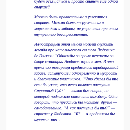
будет освящаться и просто станет еще одной
епархией.
Можно быть православным и увлекаться
спортом. Можно быть погруженным в
мирские дела и заботы, не утрачивая при этом
внутреннего богопредстояния.
Иллюстрацией этой мысли может служить
легенда про католического святого Людовика
де Гонзаго: “Однажды во время перемены во
дворе семинарии Людовик играл в мяч. В это
время его товарищи предавались традиционной
забаве, испытующей одновременно и мудрость
и благочестие участников: “Что сделал бы ты,
если бы узнал, что через полчаса наступит
Страшный Суд?” — таков был вопрос, на
который надлежало ответить каждому. Одни
говорили, что предались бы молитве, другие —
самобичеванию. “А как поступил бы ты?” —
спросили у Людовика. “Я? — я продолжал бы
играть в мяч”.