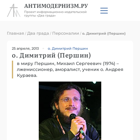
Главная
Два града
Персоналии
/
/
/
о. Димитрий (Першин)
25 апреля, 2013
о. Димитрий Першин
о. Димитрий (Першин)
в миру Першин, Михаил Сергеевич (1974) –
лжемиссионер, аморалист, ученик о. Андрея
Кураева.