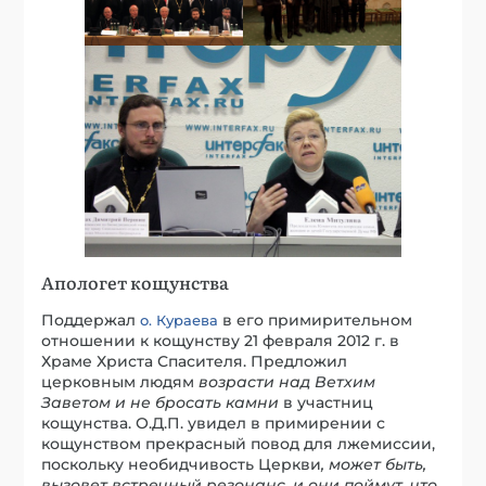
Апологет кощунства
Поддержал
в его примирительном
о. Кураева
отношении к кощунству 21 февраля 2012 г. в
Храме Христа Спасителя. Предложил
церковным людям
возрасти над Ветхим
Заветом и не бросать камни
в участниц
кощунства. О.Д.П. увидел в примирении с
кощунством прекрасный повод для лжемиссии,
поскольку необидчивость Церкви
, может быть,
вызовет встречный резонанс, и они поймут, что