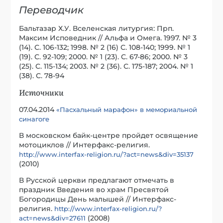
Переводчик
Бальтазар Х.У. Вселенская литургия: Прп.
Максим Исповедник // Альфа и Омега. 1997. № 3
(14). С. 106-132; 1998. № 2 (16) С. 108-140; 1999. № 1
(19). С. 92-109; 2000. № 1 (23). С. 67-86; 2000. № 3
(25). С. 115-134; 2003. № 2 (36). С. 175-187; 2004. № 1
(38). С. 78-94
Источники
07.04.2014
«Пасхальный марафон» в мемориальной
синагоге
В московском байк-центре пройдет освящение
мотоциклов // Интерфакс-религия.
http://www.interfax-religion.ru/?act=news&div=35137
(2010)
В Русской церкви предлагают отмечать в
праздник Введения во храм Пресвятой
Богородицы День малышей // Интерфакс-
религия.
http://www.interfax-religion.ru/?
(2008)
act=news&div=27611