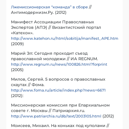
//
Лжемиссионерская “команда” в сборе
Антимодернизм.Ру. (2012)
Манифест Ассоциации Православных
Экспертов (АПЭ) // Византистский портал
«Катехон».
http://www.katehon.ru/html/sobitija/manifest_APE.htm
(2009)
Марий Эл: Сегодня проходит съезд
православной молодежи // ИА REGNUM.
http://www.regnum.ru/news/100826.html?forprint
(2005)
Милов, Сергей. 5 вопросов о православных
скаутах // Фома.
http://www.foma.ru/article/index.php?news=6671
(2012):
Миссионерская комиссия при Епархиальном
совете г. Москвы // Патриархия.ru.
(2012)
http://www.patriarchia.ru/db/text/2003105.html
Моисеев, Михаил. На коньках под куполами //