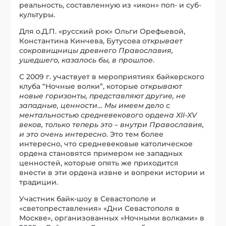
реальность, составленную из «икон» поп- и суб-
культуры.
Для о.Д.П. «русский рок» Ольги Орефьевой,
Константина Кинчева, Бутусова
открывает
сокровищницы древнего Православия,
ушедшего, казалось бы, в прошлое
.
С 2009 г. участвует в мероприятиях байкерского
клуба “Ночные волки”, которые
открывают
новые горизонты, представляют другие, не
западные, ценности
…
Мы имеем дело с
ментальностью средневекового ордена XII-XV
веков, только теперь это – внутри Православия,
и это очень интересно
. Это тем более
интересно, что средневековые католическое
ордена становятся примером не западных
ценностей, которые опять же приходится
внести в эти ордена извне и вопреки истории и
традиции.
Участник байк-шоу в Севастополе и
«светопреставления» «Дни Севастополя в
Москве», организованных «Ночными волками» в