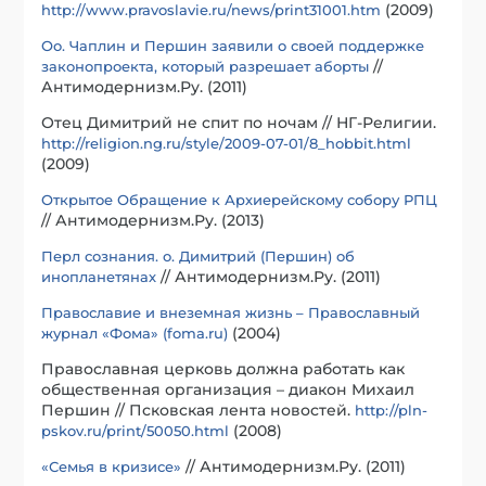
(2009)
http://www.pravoslavie.ru/news/print31001.htm
Оо. Чаплин и Першин заявили о своей поддержке
//
законопроекта, который разрешает аборты
Антимодернизм.Ру. (2011)
Отец Димитрий не спит по ночам // НГ-Религии.
http://religion.ng.ru/style/2009-07-01/8_hobbit.html
(2009)
Открытое Обращение к Архиерейскому собору РПЦ
// Антимодернизм.Ру. (2013)
Перл сознания. о. Димитрий (Першин) об
// Антимодернизм.Ру. (2011)
инопланетянах
Православие и внеземная жизнь – Православный
(2004)
журнал «Фома» (foma.ru)
Православная церковь должна работать как
общественная организация – диакон Михаил
Першин // Псковская лента новостей.
http://pln-
(2008)
pskov.ru/print/50050.html
// Антимодернизм.Ру. (2011)
«Семья в кризисе»