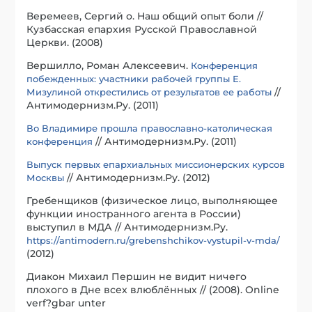
Веремеев, Сергий о. Наш общий опыт боли //
Кузбасская епархия Русской Православной
Церкви. (2008)
Вершилло, Роман Алексеевич.
Конференция
побежденных: участники рабочей группы Е.
//
Мизулиной открестились от результатов ее работы
Антимодернизм.Ру. (2011)
Во Владимире прошла православно-католическая
// Антимодернизм.Ру. (2011)
конференция
Выпуск первых епархиальных миссионерских курсов
// Антимодернизм.Ру. (2012)
Москвы
Гребенщиков (физическое лицо, выполняющее
функции иностранного агента в России)
выступил в МДА // Антимодернизм.Ру.
https://antimodern.ru/grebenshchikov-vystupil-v-mda/
(2012)
Диакон Михаил Першин не видит ничего
плохого в Дне всех влюблённых // (2008). Online
verf?gbar unter