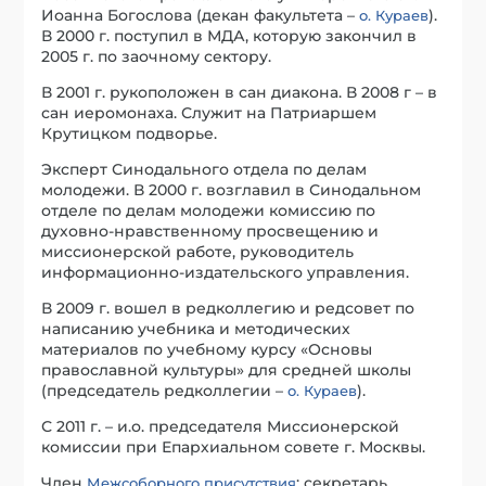
Иоанна Богослова (декан факультета –
).
о. Кураев
В 2000 г. поступил в МДА, которую закончил в
2005 г. по заочному сектору.
В 2001 г. рукоположен в сан диакона. В 2008 г – в
сан иеромонаха. Служит на Патриаршем
Крутицком подворье.
Эксперт Синодального отдела по делам
молодежи. В 2000 г. возглавил в Синодальном
отделе по делам молодежи комиссию по
духовно-нравственному просвещению и
миссионерской работе, руководитель
информационно-издательского управления.
В 2009 г. вошел в редколлегию и редсовет по
написанию учебника и методических
материалов по учебному курсу «Основы
православной культуры» для средней школы
(председатель редколлегии –
).
о. Кураев
С 2011 г. – и.о. председателя Миссионерской
комиссии при Епархиальном совете г. Москвы.
Член
: секретарь
Межсоборного присутствия