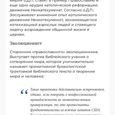
мирян о.Д.П. ставит в пример Православию и
еще одно орудие католической реформации:
движение Неокатехуменат. Согласно о.Д.П.:
Заслуживает внимания опыт католического
движения Неокатехуменат, занимающегося
катехизацией взрослых людей и ставящего
задачу возрождения общинной жизни в
церкви
.
Эволюционист
Сторонник «православного» эволюционизма.
Выступает против библейского учения о
сотворении мира, которое уничижительно
называет
примитивной буквалистской
трактовкой библейского текста о творении
мира и человека:
Такие трактовки действительно встречаются,
однако, если говорить о конфессиональной
принадлежности их немногочисленных
приверженцев, то это протестанты-
фундаменталисты из южных штатов США.
Как раз православная мысль уже много веков