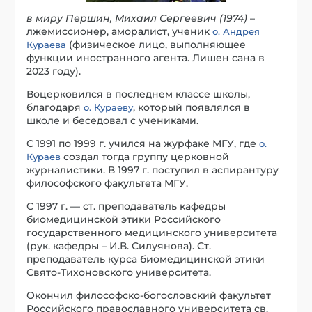
в миру Першин, Михаил Сергеевич (1974)
–
лжемиссионер, аморалист, ученик
о. Андрея
(физическое лицо, выполняющее
Кураева
функции иностранного агента. Лишен сана в
2023 году).
Воцерковился в последнем классе школы,
благодаря
, который появлялся в
о. Кураеву
школе и беседовал с учениками.
С 1991 по 1999 г. учился на журфаке МГУ, где
о.
создал тогда группу церковной
Кураев
журналистики. В 1997 г. поступил в аспирантуру
философского факультета МГУ.
С 1997 г. — ст. преподаватель кафедры
биомедицинской этики Российского
государственного медицинского университета
(рук. кафедры – И.В. Силуянова). Ст.
преподаватель курса биомедицинской этики
Свято-Тихоновского университета.
Окончил философско-богословский факультет
Российского православного университета св.