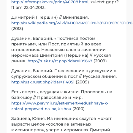
, zuletzt gepr?
http://informpskov.ru/print/40708.html
ft am 22.04.2013.
Димитрий (Першин) // Википедия.
http://ru.wikipedia.org/wiki/%D0%94%D0%B8%D0%B
(2013)
Духанин, Валерий. «Постимся постом
приятным», или Пост, приятный во всех
отношениях. Несколько слов о заявлении
иеромонаха Димитрия (Першина) // Русская
линия.
(2009)
http://rusk.ru/st.php?idar=105667
Духанин, Валерий. Послесловие к дискуссии о
супружеском общении в пост // Русская линия.
(2009)
http://rusk.ru/st.php?idar=114051
Есть смерть, ведущая к жизни. Проповедь на
байк-шоу // Православие и мир.
https://www.pravmir.ru/est-smert-vedushhaya-k-
(2010)
zhizni-propoved-na-bajk-shou
Зайцева, Юлия. Из нынешних скаутов может
вырасти целое «сословие активных
миссионеров», уверен иеромонах Дмитрий