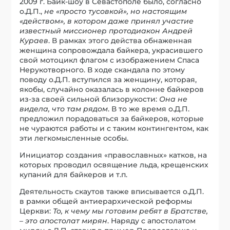
2009 г. Байк-шоу в Севастополе было, согласно
о.Д.П.,
не «просто тусовкой», но настоящим
«действом», в котором даже принял участие
известный миссионер протодиакон Андрей
Кураев
. В рамках этого действа обнаженная
женщина сопровождала байкера, украсившего
свой мотоцикл флагом с изображением Спаса
Нерукотворного. В ходе скандала по этому
поводу о.Д.П. вступился за женщину, которая,
якобы, случайно оказалась в колонне байкеров
из-за своей сильной близорукости:
Она не
видела, что там рядом
. В то же время о.Д.П.
предложил порадоваться за байкеров, которые
не чураются работы и с таким контингентом, как
эти легкомысленные особы.
Инициатор создания «православных» катков, на
которых проводил освящение льда, крещенских
купаний для байкеров и т.п.
Деятельность скаутов также вписывается о.Д.П.
в рамки общей антиерархической реформы
Церкви:
То, к чему мы готовим ребят в Братстве,
– это апостолат мирян
. Наряду с апостолатом