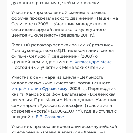
духовного развития детей и молодежи.
Участник «православной смены» в рамках
форума прокремлевского движения «Наши» на
Селигере в 2009 г. Участник молодежного
фестиваля друзей липецкого культурного
центра «Экклезиаст» (февраль 2011 г.).
Главный редактор телекомпании «Сретение».
Под руководством о.Д.П. телекомпания сняла
фильм «Сельский священник» (2009) о
крупнейшем модернисте
.
о. Александре Мене
Постоянный участник Меневских чтений.
Участник семинара из цикла «Цельность
человека: путь ученичества», посвященного
(2008 г.). Переводчик
митр. Антония Сурожскому
книги Ханса Урса фон Бальтазара «Вселенская
литургия: Прп. Максим Исповедник». Участник
семинаров «Русская философия (традиция и
современность)» (2006-2007 гг.), где выступал с
лекцией о
.
В.В. Розанове
Участник православно-католическо-иудейской
конференци «Семья в кризисе» (Вена, 5–7