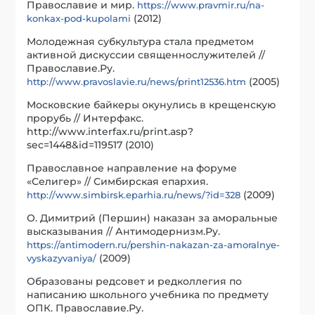
Православие и мир.
https://www.pravmir.ru/na-
(2012)
konkax-pod-kupolami
Молодежная субкультура стала предметом
активной дискуссии священнослужителей //
Православие.Ру.
(2005)
http://www.pravoslavie.ru/news/print12536.htm
Московские байкеры окунулись в крещенскую
прорубь // Интерфакс.
http://www.interfax.ru/print.asp?
sec=1448&id=119517 (2010)
Православное направление на форуме
«Селигер» // Симбирская епархия.
(2009)
http://www.simbirsk.eparhia.ru/news/?id=328
О. Димитрий (Першин) наказан за аморальные
высказывания // Антимодернизм.Ру.
https://antimodern.ru/pershin-nakazan-za-amoralnye-
(2009)
vyskazyvaniya/
Образованы редсовет и редколлегия по
написанию школьного учебника по предмету
ОПК. Православие.Ру.