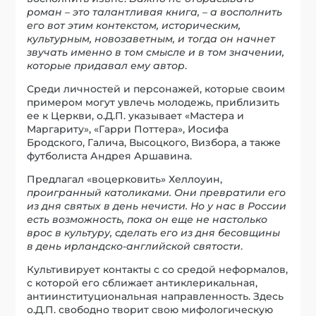
роман – это талантливая книга, – а восполнить
его вот этим контекстом, историческим,
культурным, новозаветным, и тогда он начнет
звучать именно в том смысле и в том значении,
которые придавал ему автор
.
Среди личностей и персонажей, которые своим
примером могут увлечь молодежь, приблизить
ее к Церкви, о.Д.П. указывает «Мастера и
Маргариту», «Гарри Поттера», Иосифа
Бродского, Галича, Высоцкого, Визбора, а также
футболиста Андрея Аршавина.
Предлагал «воцерковить» Хеллоуин,
проигранный католиками. Они превратили его
из дня святых в день нечисти. Но у нас в России
есть возможность, пока он еще не настолько
врос в культуру, сделать его из дня бесовщины
в день ирландско-английской святости
.
Культивирует контакты с со средой неформалов,
с которой его сближает антиклерикальная,
антиинституциональная направленность. Здесь
о.Д.П. свободно творит свою мифологическую