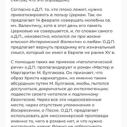
Согласно о.Д.П. то,
что плохо лежит, нужно
приватизировать в пользу Церкви
. Так. он
предлагает 14 февраля совершать молебны св.
мч. Валентину, хотя в этот день его память
Церковью не совершается, и, по словам самого
о.Д.П.,
неизвестно, молился ли при жизни
епископ Интерамский Валентин о любви
. О.Д.П.
предлагает вернуть празднику его изначальный
смысл, который он имел в Европе не ранее XV в.
С помощью таких же приемов «патологической
речи» о.Д.П. пропагандирует и роман «Мастер и
Маргарита» М. Булгакова. Он признает, что
образ Христа карикатурен, но именно таким
абсурдным путем М. Булгаков, якобы,
пытался
достучаться, докричаться до интеллигенции,
подвести своего читателя к подлинному
Евангелию. Через все эти недосказанные
места, через отсутствие упоминания о
Воскресении, о Пасхе
. О.Д.П. предлагает
использовать для миссионерской проповеди
именно то, чего в романе нет, и что нужно
восполнить извне:
Важно не отбрасывать