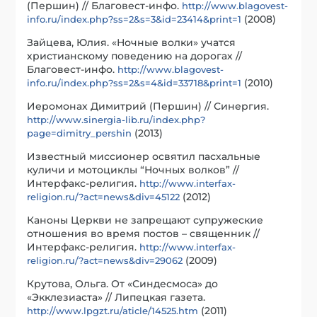
(Першин) // Благовест-инфо.
http://www.blagovest-
(2008)
info.ru/index.php?ss=2&s=3&id=23414&print=1
Зайцева, Юлия. «Ночные волки» учатся
христианскому поведению на дорогах //
Благовест-инфо.
http://www.blagovest-
(2010)
info.ru/index.php?ss=2&s=4&id=33718&print=1
Иеромонах Димитрий (Першин) // Синергия.
http://www.sinergia-lib.ru/index.php?
(2013)
page=dimitry_pershin
Известный миссионер освятил пасхальные
куличи и мотоциклы “Ночных волков” //
Интерфакс-религия.
http://www.interfax-
(2012)
religion.ru/?act=news&div=45122
Каноны Церкви не запрещают супружеские
отношения во время постов – священник //
Интерфакс-религия.
http://www.interfax-
(2009)
religion.ru/?act=news&div=29062
Крутова, Ольга. От «Синдесмоса» до
«Экклезиаста» // Липецкая газета.
(2011)
http://www.lpgzt.ru/aticle/14525.htm