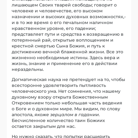
лишающем Своих тварей свободы; говорит о
человеке и человечестве, его высоком
назначении и высоких духовных возможностях,-
и в то же время о его печальном наличном
нравственном уровне, его падении;
представляет пути и средства к возвращению в
потерянный рай, открытые воплощением и
крестной смертью Сына Божия, и путь к
достижению вечной блаженной жизни. Все это
жизненно необходимые истины. Здесь вера и
жизнь, знание и применение его в действии
нераздельны.
Догматическая наука не претендует на то, чтобы
всесторонне удовлетворить пытливость
человеческого ума. Нет сомнения, что нашему
духовному взору открыта Божественным
Откровением только небольшая часть ведения
о Боге и о духовном мире. Мы видим, по слову
апостола,
якоже зерцалом в гадании
.
Бесчисленное количество таин Божиих
остается закрытым для нас.
Но нужно сказать, что попытки расширить