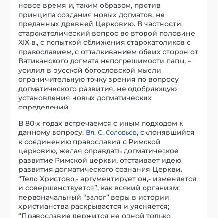
новое время и, таким образом, против
принципа создания новых догматов, не
преданных древней Церковию. В частности,
старокатолический вопрос во второй половине
XIX в., с попыткой сближения старокатоликов с
православием, с отталкиванием обеих сторон от
Ватиканского догмата непогрешимости папы, –
усилил в русской богословской мысли
ограничительную точку зрения по вопросу
догматического развития, не одобряющую
установления новых догматических
определений.
В 80-х годах встречаемся с иным подходом к
данному вопросу.
, склонявшийся
Вл. С. Соловьев
к соединению православия с Римской
церковию, желая оправдать догматическое
развитие Римской церкви, отстаивает идею
развития догматического сознания Церкви.
“Тело Христово,- аргументирует он,- изменяется
и совершенствуется”, как всякий организм;
первоначальный “залог” веры в истории
христианства раскрывается и уясняется;
“Православие держится не одной только