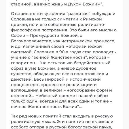
стариной, а вечно живым Духом Божиим”.
Отстаивать точку зрения “развития” побуждали
Соловьева не только симпатии к Римской
церкви, но и его собственные религиозно-
философские построения. Это были его мысли о
Софии – Премудрости Божией, о
Богочеловечестве, как историческом процессе,
и др. Увлеченный своей метафизической
системой, Соловьев в 90-х годах стал проводить
учение о “вечной Женственности”, которая –
говорит он – “не есть только бездейственный
образ в уме Божием, а живое духовное
существо, обладающее всею полнотою сил и
действий. Весь мировой и исторический
процесс есть процесс ее реализации и
воплощения в великом многообразии форм и
степеней… Небесный предмет нашей любви
только один, всегда и для всех один и тот же –
вечная Женственность Божия”…
Так ряд новых понятий стал входить в русскую
религиозную мысль. Эти понятия не вызывали
особого отпора в русской богословской пауке,