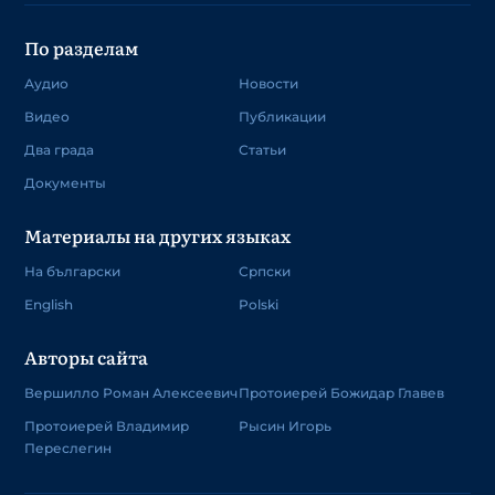
По разделам
Аудио
Новости
Видео
Публикации
Два града
Статьи
Документы
Материалы на других языках
На български
Српски
English
Polski
Авторы сайта
Вершилло Роман Алексеевич
Протоиерей Божидар Главев
Протоиерей Владимир
Рысин Игорь
Переслегин