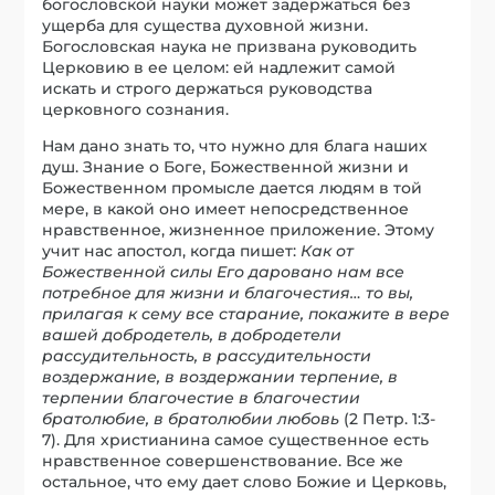
богословской науки может задержаться без
ущерба для существа духовной жизни.
Богословская наука не призвана руководить
Церковию в ее целом: ей надлежит самой
искать и строго держаться руководства
церковного сознания.
Нам дано знать то, что нужно для блага наших
душ. Знание о Боге, Божественной жизни и
Божественном промысле дается людям в той
мере, в какой оно имеет непосредственное
нравственное, жизненное приложение. Этому
учит нас апостол, когда пишет:
Как от
Божественной силы Его даровано нам все
потребное для жизни и благочестия… то вы,
прилагая к сему все старание, покажите в вере
вашей добродетель, в добродетели
рассудительность, в рассудительности
воздержание, в воздержании терпение, в
терпении благочестие в благочестии
братолюбие, в братолюбии любовь
(2 Петр. 1:3-
7). Для христианина самое существенное есть
нравственное совершенствование. Все же
остальное, что ему дает слово Божие и Церковь,