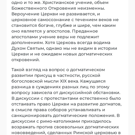
одно и то же. Христианское учение, объем
Божественного Откровения неизменны.
Вероучение Церкви не развивается, и
церковное самосознание с течением веков не
становится богаче, глубже и шире, чем каким
оно является у апостолов. Преданное
апостолами учение веры не подлежит
дополнениям. Хотя Церковь всегда водима
Духом Святым, однако мы не видим в истории
Церкви и не ожидаем новых догматических
откровений.
Такой взгляд на вопрос о догматическом
развитии присущ в частности, русской
богословской мысли XIX века. Кажущаяся
разница в суждениях разных лиц по этому
вопросу зависела от дискуссийной обстановки.
В дискуссии с протестантами естественно было
отстаивать право Церкви на развитие догматов,
в смысле права соборов устанавливать и
санкционировать догматические положения. В
дискуссии с римо-католиками приходилось
возражать против своевольных догматических
нововведений, сделанных Римской церковью в