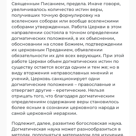
Священным Писанием, предела. Иначе говоря,
увеличивалось количество истин веры,
получивших точную формулировку на
вселенских соборах или вообще вселенскими
соборами утвержденных. Работа Церкви в этом
направлении состояла в точном определении
догматических положений, в их объяснении,
обосновании на слове Божием, подтверждении
их церковным Преданием, объявлении
обязательности их для всех верующих. При этой
работе Церкви объем догматических истин по
существу остается всегда одним и тем же; но в
виду вторжения неправославных мнений и
учений, Церковь санкционирует одни
догматические положения – православные и
отвергает другие – еретические. Нельзя
отрицать того, что благодаря догматическим
определениям содержание веры становилось
более ясным в сознании церковного народа и
самой церковной иерархии.
Подлежит, далее, развитию богословская наука.
Догматическая наука может разнообразиться в
методах, пополняться материалом для изучения,