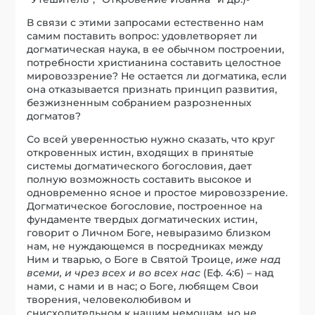
В связи с этими запросами естественно нам
самим поставить вопрос: удовлетворяет ли
догматическая наука, в ее обычном построении,
потребности христианина составить целостное
мировоззрение? Не остается ли догматика, если
она отказывается признать принцип развития,
безжизненным собранием разрозненных
догматов?
Со всей уверенностью нужно сказать, что круг
откровенных истин, входящих в принятые
системы догматического богословия, дает
полную возможность составить высокое и
одновременно ясное и простое мировоззрение.
Догматическое богословие, построенное на
фундаменте твердых догматических истин,
говорит о Личном Боге, невыразимо близком
нам, не нуждающемся в посредниках между
Ним и тварью, о Боге в Святой Троице,
иже над
всеми, и чрез всех и во всех нас
(Еф. 4:6) – над
нами, с нами и в нас; о Боге, любящем Свои
творения, человеколюбивом и
снисходительном к нашим немощам, но не