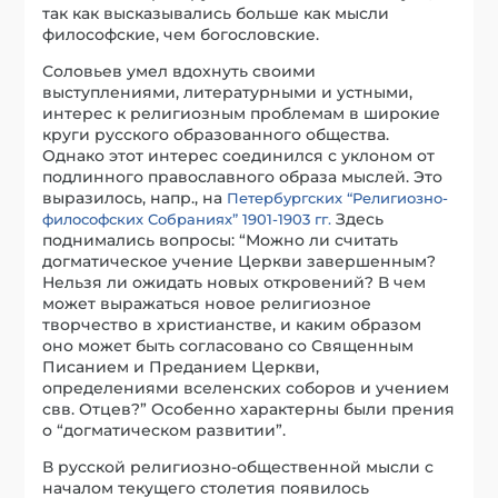
так как высказывались больше как мысли
философские, чем богословские.
Соловьев умел вдохнуть своими
выступлениями, литературными и устными,
интерес к религиозным проблемам в широкие
круги русского образованного общества.
Однако этот интерес соединился с уклоном от
подлинного православного образа мыслей. Это
выразилось, напр., на
Петербургских “Религиозно-
Здесь
философских Собраниях” 1901-1903 гг.
поднимались вопросы: “Можно ли считать
догматическое учение Церкви завершенным?
Нельзя ли ожидать новых откровений? В чем
может выражаться новое религиозное
творчество в христианстве, и каким образом
оно может быть согласовано со Священным
Писанием и Преданием Церкви,
определениями вселенских соборов и учением
свв. Отцев?” Особенно характерны были прения
о “догматическом развитии”.
В русской религиозно-общественной мысли с
началом текущего столетия появилось