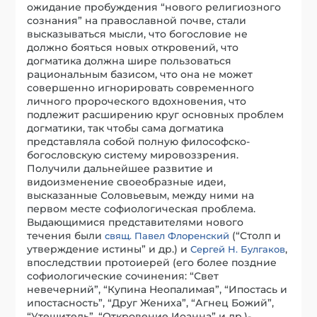
ожидание пробуждения “нового религиозного
сознания” на православной почве, стали
высказываться мысли, что богословие не
должно бояться новых откровений, что
догматика должна шире пользоваться
рациональным базисом, что она не может
совершенно игнорировать современного
личного пророческого вдохновения, что
подлежит расширению круг основных проблем
догматики, так чтобы сама догматика
представляла собой полную философско-
богословскую систему мировоззрения.
Получили дальнейшее развитие и
видоизменение своеобразные идеи,
высказанные Соловьевым, между ними на
первом месте софиологическая проблема.
Выдающимися представителями нового
течения были
(“Столп и
свящ. Павел Флоренский
утверждение истины” и др.) и
,
Сергей Н. Булгаков
впоследствии протоиерей (его более поздние
софиологические сочинения: “Свет
невечерний”, “Купина Неопалимая”, “Ипостась и
ипостасность”, “Друг Жениха”, “Агнец Божий”,
“Утешитель”, “Откровение Иоанна” и др.)-