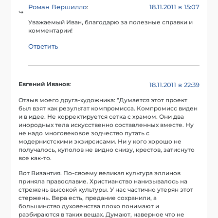
Роман Вершилло
18.11.2011 в 15:07
:
Уважаемый Иван, благодарю за полезные справки и
комментарии!
Ответить
Евгений Иванов
:
18.11.2011 в 22:39
Отзыв моего друга-художника: “Думается этот проект
был взят как результат компромисса. Компромисс виден
и в идее. Не корректируется сетка с храмом. Они два
инородных тела искусственно составленных вместе. Ну
не надо многовековое зодчество путать с
модернистскими экзирсисами. Ни у кого хорошо не
получалось, куполов не видно снизу, крестов, затиснуто
все как-то.
Вот Византия. По-своему великая культура эллинов
приняла православие. Христианство нанизывалось на
стрежень высокой культуры. У нас частично утерян этот
стержень. Вера есть, предание сохранили, а
большинство духовенства плохо понимают и
разбираются в таких вещах. Думают, наверное что не