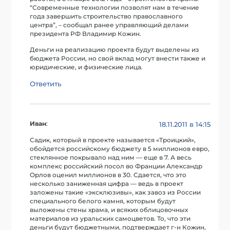
“Современные технологии позволят нам в течение
года завершить строительство православного
центра”, – сообщал ранее управляющий делами
президента РФ Владимир Кожин.
Деньги на реализацию проекта будут выделены из
бюджета России, но свой вклад могут внести также и
юридические, и физические лица.
Ответить
Иван
:
18.11.2011 в 14:15
Садик, который в проекте называется «Троицкий»,
обойдется российскому бюджету в 5 миллионов евро,
стеклянное покрывало над ним — еще в 7. А весь
комплекс российский посол во Франции Александр
Орлов оценил миллионов в 30. Сдается, что это
несколько заниженная цифра — ведь в проект
заложены такие «эксклюзивы», как завоз из России
специального белого камня, которым будут
выложены стены храма, и всяких облицовочных
материалов из уральских самоцветов. То, что эти
деньги будут бюджетными, подтверждает г-н Кожин,