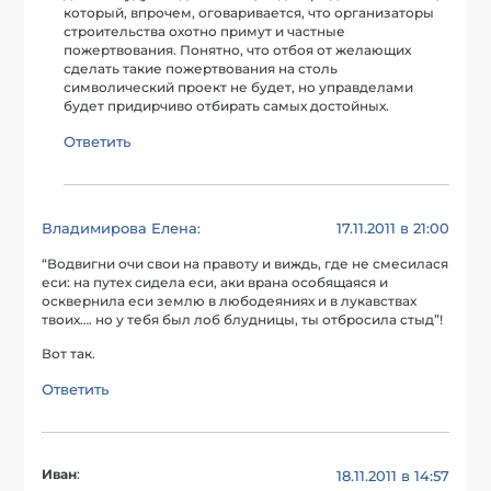
который, впрочем, оговаривается, что организаторы
строительства охотно примут и частные
пожертвования. Понятно, что отбоя от желающих
сделать такие пожертвования на столь
символический проект не будет, но управделами
будет придирчиво отбирать самых достойных.
Ответить
Владимирова Елена
17.11.2011 в 21:00
:
“Водвигни очи свои на правоту и виждь, где не смесилася
еси: на путех сидела еси, аки врана особящаяся и
осквернила еси землю в любодеяниях и в лукавствах
твоих…. но у тебя был лоб блудницы, ты отбросила стыд”!
Вот так.
Ответить
Иван
:
18.11.2011 в 14:57