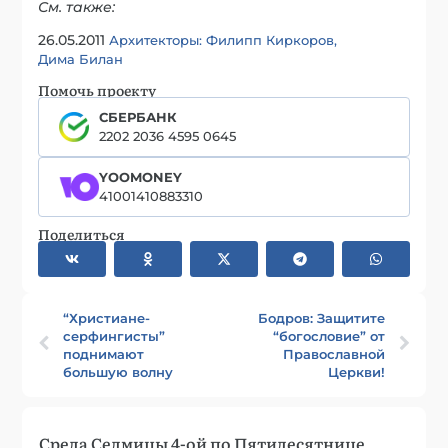
См. также:
26.05.2011
Архитекторы: Филипп Киркоров,
Дима Билан
Помочь проекту
СБЕРБАНК
2202 2036 4595 0645
YOOMONEY
41001410883310
Поделиться
“Христиане-
Бодров: Защитите
серфингисты”
“богословие” от
поднимают
Православной
большую волну
Церкви!
Среда Седмицы 4-ой по Пятидесятнице