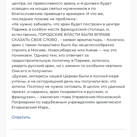
центра, но православного храма, к-й должен будет
освящен на мощах святых мученников и по
благословению правящего архиерея. И что же,
последнее похоже не проблема :
«Не нужно забывать, что храм будет построен в центре
Парижа, в особом месте французской столицы, и,
естественно, ГОРОДСКИЕ ВЛАСТИ БЫЛИ ВПРАВЕ
СКАЗАТЬ СВОЕ СЛОВО , – заявил архипастырь. – Конечно,
храм с таким покрытием было бы нецелесообразно
строить в Москве, Новосибирске или Киеве — мы это
понимаем. Однако тем, кто отвечает за
градостроительную политику в Париже, хотелось
увидеть русский храм, но с какими-то особыми чертами.
Они его и получили».
«Думаю, интересы нашей Церкви были в полной мере
учтены, и на сегодняшний день мы получили все, что
хотели. Поэтому не нужно сетовать. В целом это удачный
проект, и надеюсь, храм понравится и русским, и
французам», – заключил глава Управления Московской
Патриархии по зарубежным учреждениям архиепископ
Егорьевский Марк…
Ответить