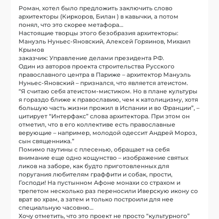
Роман, хотел было предложить заключить слово
архитекторы (Киркоров, Билан ) в кавычки, а потом
понял, что это скорее метафора…
Настоящие творцы этого безобразия архитекторы:
Мануэль Нуньес-Яновский, Алексей Горяинов, Михаил
Крымов
заказчик: Управление делами президента РФ.
Один из авторов проекта строительства Русского
православного центра в Париже – архитектор Мануэль
Нуньес-Яновский – признался, что является атеистом.
“Я считаю себя атеистом-мистиком. Но в плане культуры
я гораздо ближе к православию, чем к католицизму, хотя
большую часть жизни прожил в Испании и во Франции”, –
цитирует “Интерфакс” слова архитектора. При этом он
отметил, что в его коллективе есть православные
верующие – например, молодой одессит Андрей Мороз,
сын священника.”
Помимо паутины с плесенью, обращает на себя
внимание еще одно кощунство – изображение святых
ликов на заборе, как будто приготовленных для
поругания любителям граффити и собак, прости,
Господи! На пустынном Афоне монахи со страхом и
трепетом несколько раз переносили Иверскую икону со
врат во храм, а затем и только построили для нее
специальную часовню…
Хочу отметить, что это проект не просто “культурного”