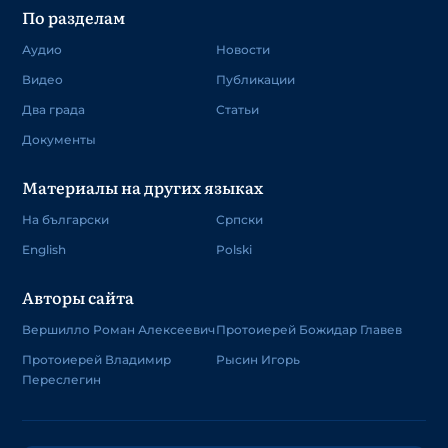
По разделам
Аудио
Новости
Видео
Публикации
Два града
Статьи
Документы
Материалы на других языках
На български
Српски
English
Polski
Авторы сайта
Вершилло Роман Алексеевич
Протоиерей Божидар Главев
Протоиерей Владимир
Рысин Игорь
Переслегин