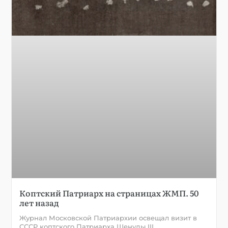
Коптский Патриарх на страницах ЖМП. 50
лет назад
Журнал Московской Патриархии освещал визит в
СССР коптского Патриарха Шенуды III.