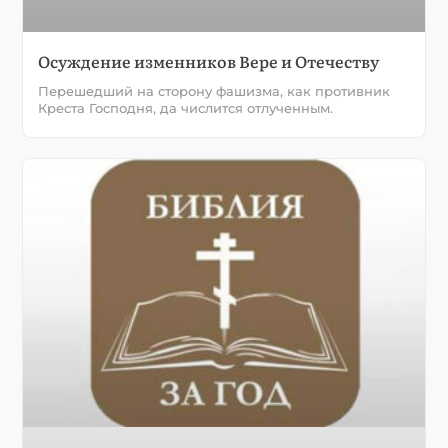
Осуждение изменников Вере и Отечеству
Перешедший на сторону фашизма, как противник
Креста Господня, да числится отлученным.