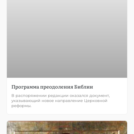
Программа преодоления Библии
В распоряжении редакции оказался документ,
указывающий новое направление Церковной
реформы.