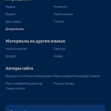
Аудио
Новости
Видео
Публикации
Два града
Статьи
Документы
Материалы на других языках
На български
Српски
English
Polski
Авторы сайта
Вершилло Роман Алексеевич
Протоиерей Божидар Главев
Протоиерей Владимир
Рысин Игорь
Переслегин