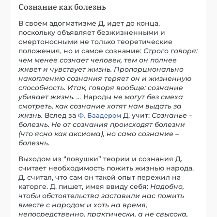
Сознание как болезнь
В своем адогматизме Д. идет до конца,
поскольку объявляет безжизненными и
смертоносными не только теоретические
положения, но и самое сознание:
Строго говоря:
чем менее сознает человек, тем он полнее
живет и чувствует жизнь. Пропорционально
накоплению сознания теряет он и жизненную
способность. Итак, говоря вообще: сознание
убивает жизнь. …
Народы
не могут без смеха
смотреть, как сознание хотят нам выдать за
жизнь.
Вслед за
Д. учит:
Сознанье –
Ф. Баадером
болезнь. Не от сознания происходят болезни
(что ясно как аксиома), но само сознание –
болезнь
.
Выходом из “ловушки” теории и сознания Д.
считает необходимость пожить жизнью народа.
Д. считал, что сам он такой опыт пережил на
каторге. Д. пишет, имея ввиду себя:
Надобно,
чтобы обстоятельства заставили нас пожить
вместе с народом и хоть на время,
непосредственно, практически, а не свысока,