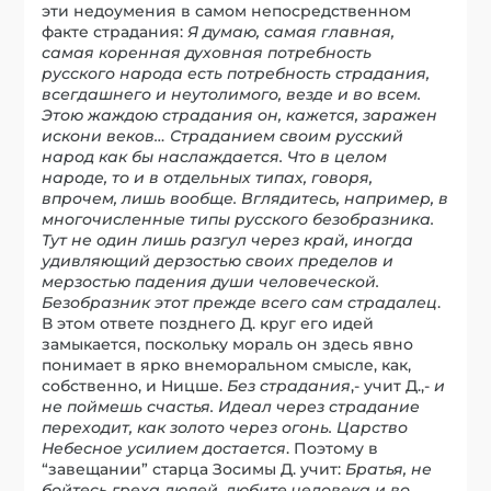
эти недоумения в самом непосредственном
факте страдания:
Я думаю, самая главная,
самая коренная духовная потребность
русского народа есть потребность страдания,
всегдашнего и неутолимого, везде и во всем.
Этою жаждою страдания он, кажется, заражен
искони веков… Страданием своим русский
народ как бы наслаждается. Что в целом
народе, то и в отдельных типах, говоря,
впрочем, лишь вообще. Вглядитесь, например, в
многочисленные типы русского безобразника.
Тут не один лишь разгул через край, иногда
удивляющий дерзостью своих пределов и
мерзостью падения души человеческой.
Безобразник этот прежде всего сам страдалец
.
В этом ответе позднего Д. круг его идей
замыкается, поскольку мораль он здесь явно
понимает в ярко внеморальном смысле, как,
собственно, и Ницше.
Без страдания
,- учит Д.,-
и
не поймешь счастья. Идеал через страдание
переходит, как золото через огонь. Царство
Небесное усилием достается
. Поэтому в
“завещании” старца Зосимы Д. учит:
Братья, не
бойтесь греха людей, любите человека и во