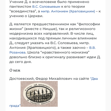
Учение Д. о всечеловеке было применено
пантеистом
к его теории
В.С. Соловьевым
“всеединства”, а
– к
митр. Антонием (Храповицким)
учению о Церкви.
Д. является предшественником как “философии
жизни” (вместе с Ницше), так и религиозного
модернизма всех направлений. В числе лиц,
находившихся под прямым личным влиянием
Д., следует указать на В.С. Соловьева, митр.
Антония (Храповицкого), а также заочно –
В.В.
. Школа “нравственного монизма”
Розанова
довольно близко к оригиналу развивает идеи Д.
до сего дня.
О нем
Достоевский, Федор Михайлович на сайте
“Два
града”