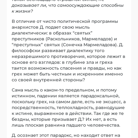
доказывает ли, что самоосуждающие способны
к жизни?
В отличие от чисто политической программы
анархистов Д. подает свою мысль
диалектически: в образах “святых”
преступников (Раскольников, Мармеладов) и
“преступных” святых (Сонечка Мармеладова). Д.
философски развивает диалектику того
неразрешимого противоречия, которое лежит в
основе его взглядов: в глубине зла и греха
таится возможность спасения и правды, но как
грех может быть честным и искренним именно
со своей внутренней стороны?
Сама мысль о каком-то предельном, и потому
истинном, падении является парадоксальной,
поскольку грех, на самом деле, есть не эксцесс, а
посредственность, теплохладность, равнодушие
к истине, выраженное в действии. Так где же те
бездны, которые призывает Д.? Их нет, а есть
лишь плоская равнина падшего человечества.
Д. осознает этот парадокс, но находит ответ на