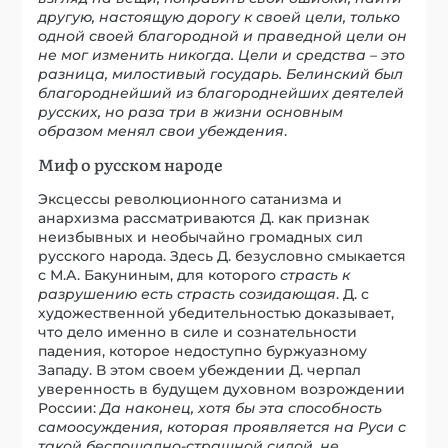
другую, настоящую дорогу к своей цели, только
одной своей благородной и праведной цели он
не мог изменить никогда. Цели и средства – это
разница, милостивый государь. Белинский был
благороднейший из благороднейших деятелей
русских, но раза три в жизни основным
образом менял свои убеждения
.
Миф о русском народе
Эксцессы революционного сатанизма и
анархизма рассматриваются Д. как признак
неизбывных и необычайно громадных сил
русского народа. Здесь Д. безусловно смыкается
с М.А. Бакуниным, для которого
страсть к
разрушению есть страсть созидающая
. Д. с
художественной убедительностью доказывает,
что дело именно в силе и сознательности
падения, которое недоступно буржуазному
Западу. В этом своем убеждении Д. черпал
уверенность в будущем духовном возрождении
России:
Да наконец, хотя бы эта способность
самоосуждения, которая проявляется на Руси с
такой беспощадно-страшной силой, не