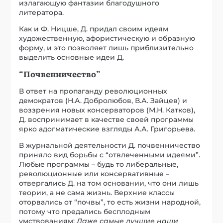
излагающую фантазии благодушного
литератора.
Как и Ф. Ницше, Д. придал своим идеям
художественную, афористическую и образную
форму, и это позволяет лишь приблизительно
выделить основные идеи Д.
“Почвенничество”
В ответ на пропаганду революционных
демократов (Н.А. Добролюбов, В.А. Зайцев) и
воззрения новых консерваторов (М.Н. Катков),
Д. воспринимает в качестве своей программы
ярко адогматические взгляды А.А. Григорьева.
В журнальной деятельности Д. почвенничество
приняло вид борьбы с “отвлеченными идеями”.
Любые программы – будь то либеральные,
революционные или консервативные –
отвергались Д. на том основании, что они лишь
теории, а не сама жизнь. Верхние классы
оторвались от “почвы”, то есть жизни народной,
потому что предались бесплодным
умствованиям:
Даже самые лучшие наши