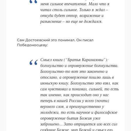
меня сильное впечатление. Мало что я
читал столь сильное. Только я ждал –
откуда будет отпор, возражение и
разъяснение – но еще не дождался.
Сам Достоевский это понимал. Он писал
Победоносцеву:
Смысл книги (“Братья Карамазовы”):
богохульство и опровержение богохульства.
Богохульство-то вот это закончено и
отослано, а опровержение пошлю лишь в
июньскую книгу. Богохульство это взял, как
сам чувствовал и понимал, сильней, то есть
так именно, как происходит оно у нас
теперь в нашей России у всего (почти)
верхнего слоя, а преимущественно у
молодежи, то есть научное и философское
опровержение бытия Божия уже
заброшено… Зато отрицается изо всех сил
создание Божие, мир Божий и смысл его.