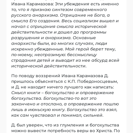
Ивана Карамазова: Э
ти убеждения есть именно
то, что я признаю синтезом современного
русского анархизма. Отрицание не Бога, а
смысла Его создания. Весь социализм вышел и
начал с отрицания смысла исторической
действительности и дошел до программы
разрушения и анархизма. Основные
анархисты были, во многих случаях, люди
искренно убежденные. Мой герой берет тему,
по-моему, неотразимую: бессмыслицу
страдания детей и выводит из нее абсурд всей
исторической действительности
.
По поводу воззрений Ивана Карамазова Д.
пришлось объясняться с К.П. Победоносцевым,
и Д. не находит ничего лучшего как написать:
Смысл книги – богохульство и опровержение
богохульства. Богохульство-то вот это
закончено и отослано, а опровержение пошлю
лишь в июньскую книгу. Богохульство это взял,
как сам чувствовал и понимал, сильней
.
Д. был уверен, что из глумления и богохульства
можно вывести потребность веры во Христа. По