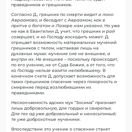
праведников и грешников.
Согласно Д., грешник по смерти
видит и лоно
Авраамово, и беседует с Авраамом, как в
притче о богатом и Лазаре нам указано
. Но уже
не как в Евангелии Д. учит, что грешник
и рай
созерцает, и ко Господу восходить может.
Д.
отрицает возможность материальных мучений
грешников с телом, настаивая лишь на
духовных муках:
мучение сие не внешнее, а
внутри их
.
Не внешнее
– поскольку происходит,
по его учению, не от Суда Божия, а от того, что
ко Господу нельзя взойти нелюбившему
. В
конечном счете Д. допускает возможность для
таких грешников спасение через покорность и
смирение перед возлюбившими их
праведниками.
Нескончаемость адских мук “Зосима” признает
лишь добровольную, для
гордых и свирепых.
Для тех ад уже добровольный и ненасытимый;
те уже доброхотные мученики
.
Впоследствии это учение о спасении станет