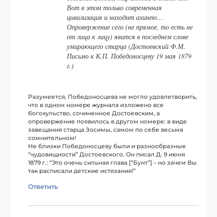
Вот в этом только современная
цивилизация и находит ахинею…
Опровержение сего (не прямое, то есть не
от лица к лицу) явится в последнем слове
умирающего старца (Достоевский Ф.М.
Письмо к К.П. Победоносцеву 19 мая 1879
г.)
Разумеется, Победоносцева не могло удовлетворить,
что в одном номере журнала изложено все
богохульство, сочиненное Достоевским, а
опровержение появилось в другом номере: в виде
завещания старца Зосимы, самом по себе весьма
сомнительном!
Не близки Победоносцеву были и разнообразные
“чудовищности” Достоевского. Он писал Д. 9 июня
1879 г.: “Это очень сильная глава [“Бунт”] – но зачем Вы
так расписали детские истязания!”
Ответить