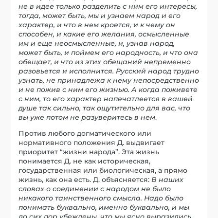
не в идее только разделить с ним его интересы,
тогда, может быть, мы и узнаем народ и его
характер, и что в нем кроется, и к чему он
способен, и какие его желания, осмысленные
им и еще неосмысленные, и, узнав народ,
может быть, и поймем его народность, и что она
обещает, и что из этих обещаний непременно
разовьется и исполнится. Русский народ трудно
узнать, не принадлежа к нему непосредственно
и не пожив с ним его жизнью. А когда поживете
с ним, то его характер напечатлеется в вашей
душе так сильно, так ощутительно для вас, что
вы уже потом не разуверитесь в нем
.
Против любого догматического или
нормативного положения Д. выдвигает
приоритет “жизни народа”. Эта жизнь
понимается Д. не как историческая,
государственная или биологическая, а прямо
жизнь, как она есть. Д. объясняется:
В наших
словах о соединении с народом не было
никакого таинственного смысла. Надо было
понимать буквально, именно буквально, и мы
до сих пор убеждены, что мы ясно выразились.