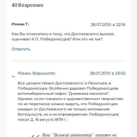
40 Responses
Роман Т.
:
28.07.2010 в 22:16
Как Вы относитесь к тому, что Достоевского высоко
оценивал К.П. Победоносцев? Или это не так?
Ответить
Роман Вершилло
28.07.2010 в 23:02
:
Все ценили талант Достоевского: и Леонтьев, и
Победоносцев. Особенно радовал Победоносцева
антилиберальный пафос “Дневника писателя”.
Однако, если говорить о художественном творчестве,
по их переписке можно видеть, что Победоносцев
ожидал от Достоевского не только изложения
богохульств, но и их опровержения. Победоносцев
писал Д. 16 августа 1879 г.:
Ваш “Великий инквизитор” произвел на