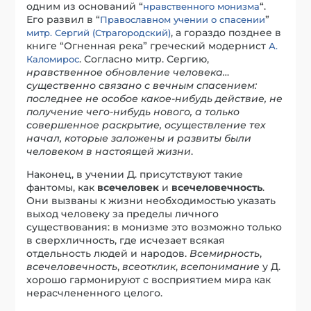
одним из оснований “
“.
нравственного монизма
Его развил в “
”
Православном учении о спасении
, а гораздо позднее в
митр. Сергий (Страгородский)
книге “Огненная река” греческий модернист
А.
. Согласно митр. Сергию,
Каломирос
нравственное обновление человека…
существенно связано с вечным спасением:
последнее не особое какое-нибудь действие, не
получение чего-нибудь нового, а только
совершенное раскрытие, осуществление тех
начал, которые заложены и развиты были
человеком в настоящей жизни
.
Наконец, в учении Д. присутствуют такие
фантомы, как
всечеловек
и
всечеловечность
.
Они вызваны к жизни необходимостью указать
выход человеку за пределы личного
существования: в монизме это возможно только
в сверхличность, где исчезает всякая
отдельность людей и народов.
Всемирность
,
всечеловечность
,
всеотклик
,
всепонимание
у Д.
хорошо гармонируют с восприятием мира как
нерасчлененного целого.