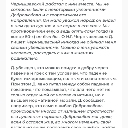
Чернышевский работал с ним вместе. Мы не
согласны были с некоторыми уклонениями
Добролюбова и с теоретизмом его
направления. Он мало уважал народ: он видел
в нем одно дурное и не верил в его силы. Мы
противоречили ему, а ведь опять-таки тогда
(в
конце 50-х)
он был бог
. О Н.Г. Чернышевском Д.
пишет:
Чернышевский никогда не обижал меня
своими убеждениями. Можно очень уважать
человека, расходясь с ним в мнениях
радикально
.
Д. убежден, что можно придти к добру через
падение и грех с тем условием, что падение
будет исчерпывающим, полным и сознательным.
При этом Д. явно путал между собой падение и
покаяние, что показывает, что для него нет не
только отдельной от человека истины, но и
высшей нормативной морали. Д. сообщает,
например, что сами ошибки Добролюбова
происходили иногда от излишней страстности
его душевных порывов. Добролюбов мог даже,
если б остался жив, во многом изменить свой
взгляд на вещи, поправить свои ошибки, найти