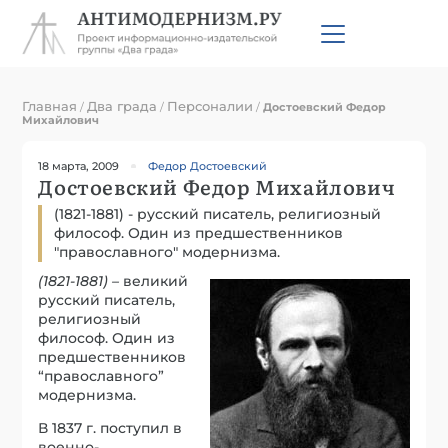
Главная
Два града
Персоналии
/
/
/
Достоевский Федор
Михайлович
18 марта, 2009
Федор Достоевский
Достоевский Федор Михайлович
(1821-1881) - русский писатель, религиозный
философ. Один из предшественников
"православного" модернизма.
(1821-1881) –
великий
русский писатель,
религиозный
философ. Один из
предшественников
“православного”
модернизма.
В 1837 г. поступил в
военно-