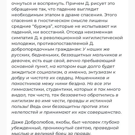
очнуться и воспрянуть. Причем Д. рисует это
обращение так, что падение выглядит
необходимым этапом в драме спасения. Этого
спасения в гностическом смысле лишены
средние “буржуа”, которые не испытывают ни
падений, ни восстаний. Отсюда неизменная
симпатия Д. к революционной нигилистической
молодежи, противопоставляемой Д.
добропорядочным гражданам:
У наших же
русских, бедненьких, беззащитных мальчиков и
девочек, есть еще свой, вечно пребывающий
основной пункт, на котором еще долго будет
зиждиться социализм, а именно, энтузиазм к
добру и чистота их сердец. Мошенников и
пакостников межу ними бездна. Но все эти
гимназистики, студентики, которых я так много
видал, так чисто, так беззаветно обратились в
нигилизм во имя чести, правды и истинной
пользы! Ведь они беззащитны против этих
нелепостей и принимают их как совершенство
.
Даже Добролюбов, якобы,
был человек глубоко
убежденный, проникнутый святою, праведной
мыслью и великий боец за правду.