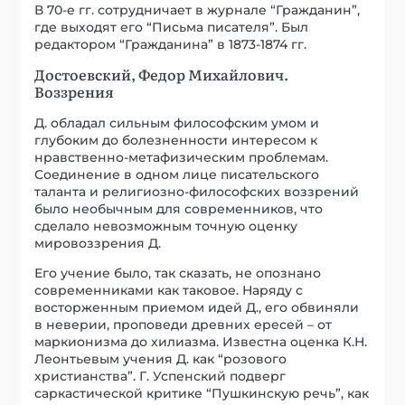
В 70-е гг. сотрудничает в журнале “Гражданин”,
где выходят его “Письма писателя”. Был
редактором “Гражданина” в 1873-1874 гг.
Достоевский, Федор Михайлович.
Воззрения
Д. обладал сильным философским умом и
глубоким до болезненности интересом к
нравственно-метафизическим проблемам.
Соединение в одном лице писательского
таланта и религиозно-философских воззрений
было необычным для современников, что
сделало невозможным точную оценку
мировоззрения Д.
Его учение было, так сказать, не опознано
современниками как таковое. Наряду с
восторженным приемом идей Д., его обвиняли
в неверии, проповеди древних ересей – от
маркионизма до хилиазма. Известна оценка К.Н.
Леонтьевым учения Д. как “розового
христианства”. Г. Успенский подверг
саркастической критике “Пушкинскую речь”, как