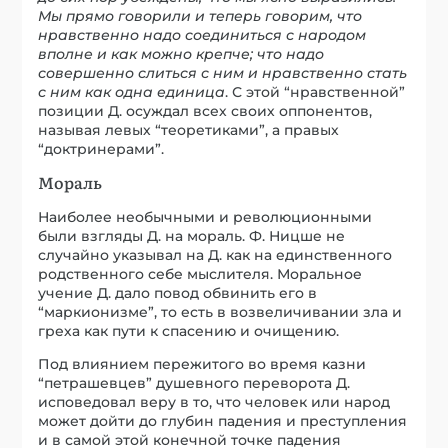
Мы прямо говорили и теперь говорим, что
нравственно надо соединиться с народом
вполне и как можно крепче; что надо
совершенно слиться с ним и нравственно стать
с ним как одна единица
. С этой “нравственной”
позиции Д. осуждал всех своих оппонентов,
называя левых “теоретиками”, а правых
“доктринерами”.
Мораль
Наиболее необычными и революционными
были взгляды Д. на мораль. Ф. Ницше не
случайно указывал на Д. как на единственного
родственного себе мыслителя. Моральное
учение Д. дало повод обвинить его в
“маркионизме”, то есть в возвеличивании зла и
греха как пути к спасению и очищению.
Под влиянием пережитого во время казни
“петрашевцев” душевного переворота Д.
исповедовал веру в то, что человек или народ
может дойти до глубин падения и преступления
и в самой этой конечной точке падения