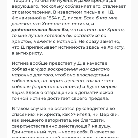
“теория”, то она не нужна, и даже вредна для
верующего, поскольку соблазняет его, отвлекает
от самоспасения. В известном письме к Н.Д.
Фонвизиной в 1854 г. Д. писал:
Если б кто мне
доказал, что Христос вне истины, и
действительно было бы
, что истина вне Христа,
то мне лучше хотелось бы оставаться со
Христом, нежели с истиной
. Не сразу заметно,
что Д. приписывает истинность здесь не Христу,
а антихристу.
Истина вообще предстает у Д. в качестве
соблазна:
Чудо воскресения нам сделано
нарочно для того, чтоб оно впоследствии
соблазняло, но верить должно, так как этот
соблазн (перестаешь верить) и будет мерою
веры
. Здесь о отвращение к догматической
точной истине достигает своего предела.
В таком случае не остается руководителя ко
спасению: ни Христа, как Учителя, ни Церкви,
как внешнего авторитета, ни благодати,
сверхъестественно действующей на душу.
Единственный путь – через себя. В качестве
сверхъестественной стороны веры выступает