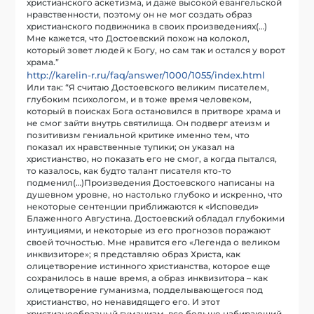
христианского аскетизма, и даже высокой евангельской
нравственности, поэтому он не мог создать образ
христианского подвижника в своих произведениях(…)
Мне кажется, что Достоевский похож на колокол,
который зовет людей к Богу, но сам так и остался у ворот
храма.”
http://karelin-r.ru/faq/answer/1000/1055/index.html
Или так: “Я считаю Достоевского великим писателем,
глубоким психологом, и в тоже время человеком,
который в поисках Бога остановился в притворе храма и
не смог зайти внутрь святилища. Он подверг атеизм и
позитивизм гениальной критике именно тем, что
показал их нравственные тупики; он указал на
христианство, но показать его не смог, а когда пытался,
то казалось, как будто талант писателя кто-то
подменил(…)Произведения Достоевского написаны на
душевном уровне, но настолько глубоко и искренно, что
некоторые сентенции приближаются к «Исповеди»
Блаженного Августина. Достоевский обладал глубокими
интуициями, и некоторые из его прогнозов поражают
своей точностью. Мне нравится его «Легенда о великом
инквизиторе»; я представляю образ Христа, как
олицетворение истинного христианства, которое еще
сохранилось в наше время, а образ инквизитора – как
олицетворение гуманизма, подделывающегося под
христианство, но ненавидящего его. И этот
христианообразный гуманизм, все больше набирающий