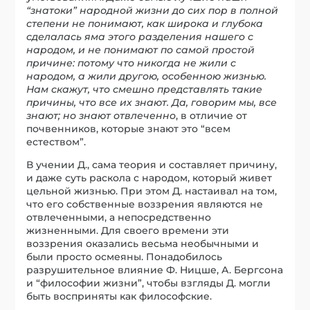
“знатоки” народной жизни до сих пор в полной
степени не понимают, как широка и глубока
сделалась яма этого разделения нашего с
народом, и не понимают по самой простой
причине: потому что никогда не жили с
народом, а жили другою, особенною жизнью.
Нам скажут, что смешно представлять такие
причины, что все их знают. Да, говорим мы, все
знают; но знают отвлеченно
, в отличие от
почвенников, которые знают это “всем
естеством”.
В учении Д., сама теория и составляет причину,
и даже суть раскола с народом, который живет
цельной жизнью. При этом Д. настаивал на том,
что его собственные воззрения являются не
отвлеченными, а непосредственно
жизненными. Для своего времени эти
воззрения оказались весьма необычными и
были просто осмеяны. Понадобилось
разрушительное влияние Ф. Ницше, А. Бергсона
и “философии жизни”, чтобы взгляды Д. могли
быть восприняты как философские.