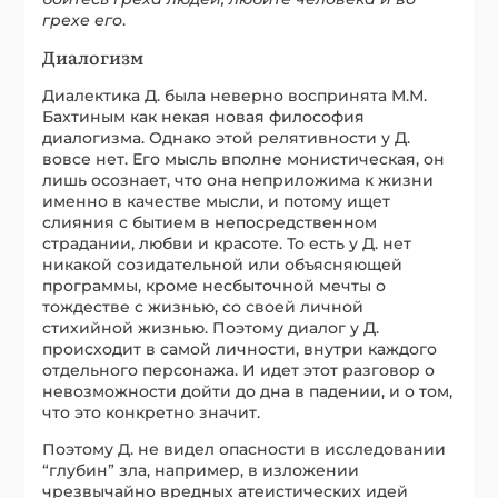
грехе его
.
Диалогизм
Диалектика Д. была неверно воспринята М.М.
Бахтиным как некая новая философия
диалогизма. Однако этой релятивности у Д.
вовсе нет. Его мысль вполне монистическая, он
лишь осознает, что она неприложима к жизни
именно в качестве мысли, и потому ищет
слияния с бытием в непосредственном
страдании, любви и красоте. То есть у Д. нет
никакой созидательной или объясняющей
программы, кроме несбыточной мечты о
тождестве с жизнью, со своей личной
стихийной жизнью. Поэтому диалог у Д.
происходит в самой личности, внутри каждого
отдельного персонажа. И идет этот разговор о
невозможности дойти до дна в падении, и о том,
что это конкретно значит.
Поэтому Д. не видел опасности в исследовании
“глубин” зла, например, в изложении
чрезвычайно вредных атеистических идей