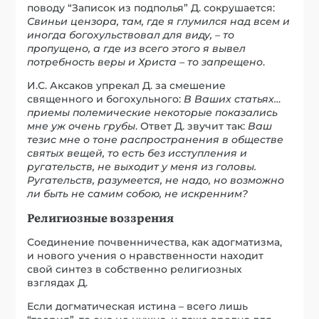
поводу “Записок из подполья” Д. сокрушается:
Свиньи цензора, там, где я глумился над всем и
иногда богохульствовал для виду, – то
пропущено, а где из всего этого я вывел
потребность веры и Христа – то запрещено
.
И.С. Аксаков упрекал Д. за смешение
священного и богохульного:
В Ваших статьях…
приемы полемические некоторые показались
мне уж очень грубы
. Ответ Д. звучит так:
Ваш
тезис мне о тоне распространения в обществе
святых вещей, то есть без исступления и
ругательств, не выходит у меня из головы.
Ругательств, разумеется, не надо, но возможно
ли быть не самим собою, не искренним?
Религиозные воззрения
Соединение почвенничества, как адогматизма,
и нового учения о нравственности находит
свой синтез в собственно религиозных
взглядах Д.
Если догматическая истина – всего лишь