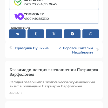
2202 2036 4595 0645
YOOMONEY
41001410883310
Поделиться
Праздник Пушкина
о. Боровой Виталий
Михайлович
Квазимодо-лекция в исполнении Патриарха
Варфоломея
Сегодня завершился экологически-экуменический
визит в Голландию Патриарха Варфоломея.
27.04.2014