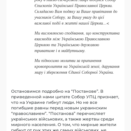
Єпископів Української Православної Церкви.
Складаємо Вам подяку за Ваше привітання до
учасників Собору, за Вашу увагу до цієї
важливої події в житті нашої Церкви…<
Ми висловлюємо сподівання, що конструктивна
взаємодія між Українською Православною
Церквою та Українською державою
триватиме і в майбутньому.
Ми підносимо молитви за припинення
кровопролиття на Українській землі, дарування
миру і збереження Єдиної Соборної України.
Остановимся подробно на “Постанове”. В
приведенной нами цитате Собор УПЦ признает,
что на Украине гибнут люди. Но не все
погибшие равны перед новым украинским
“православием”. “Постанова” перечисляет
українських військових, а также жертвы среди
мирного населения. О том, что мирные жители
гибнут от рук этих же самых військових, не