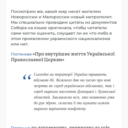
Посмотрим же, какой мир несет жителям
Новороссии и Малороссии новый митрополит.
Мы специально приводим цитаты из документов
Собора на языке оригинала, чтобы читатели
сами могли оценить, смущает ли их что-либо в
этом проявлении украинского национализма
или нет.
«Про внутрішнє життя Української
Постанова
Православної Церкви»
Сьогодні на території України тривають
військові дії. Кожного дня ми чуємо про нові
жертви як серед українських військових, так і
серед мирного населення Донецької і Луганської
областей. Закликаємо всіх, хто незаконно узяв
до рук зброю, скласти її та шукати шляхів
мирного вирішення конфлікту.
до духовенства, чернецтва та усіх
Послання