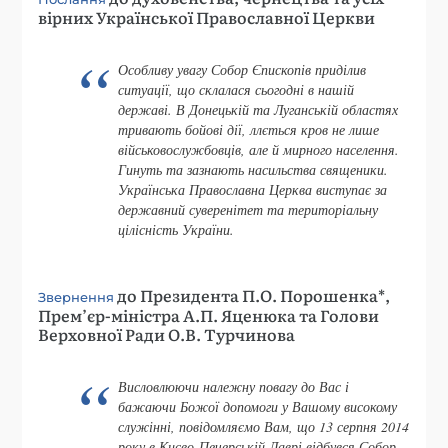
вірних Української Православної Церкви
Особливу увагу Собор Єпископів приділив
ситуації, що склалася сьогодні в нашій
державі. В Донецькій та Луганській областях
тривають бойові дії, ллється кров не лише
військовослужбовців, але й мирного населення.
Гинуть та зазнають насильства священики.
Українська Православна Церква виступає за
державний суверенітет та територіальну
цілісність України.
до Президента П.О. Порошенка*,
Звернення
Прем’єр-міністра А.П. Яценюка та Голови
Верховної Ради О.В. Турчинова
Висловлюючи належну повагу до Вас і
бажаючи Божої допомоги у Вашому високому
служінні, повідомляємо Вам, що 13 серпня 2014
року в Києво-Печерській Лаврі відбувся Собор