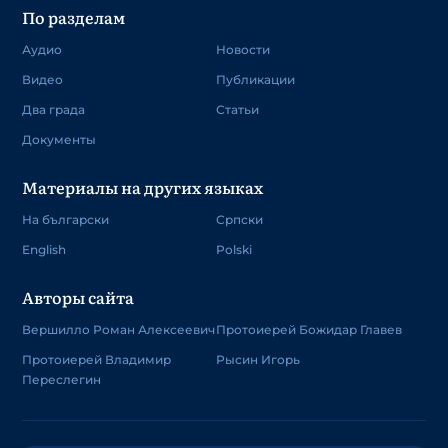
По разделам
Аудио
Новости
Видео
Публикации
Два града
Статьи
Документы
Материалы на других языках
На български
Српски
English
Polski
Авторы сайта
Вершилло Роман Алексеевич
Протоиерей Божидар Главев
Протоиерей Владимир
Рысин Игорь
Переслегин