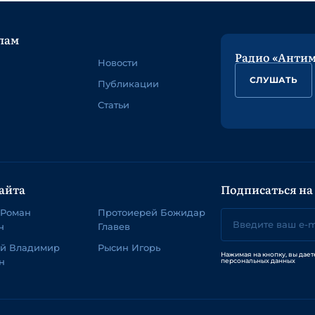
лам
Радио «Анти
Новости
СЛУШАТЬ
Публикации
Статьи
айта
Подписаться на
 Роман
Протоиерей Божидар
ч
Главев
ей Владимир
Рысин Игорь
Нажимая на кнопку, вы дает
н
персональных данных