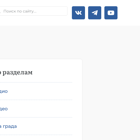
 разделам
дио
део
а града