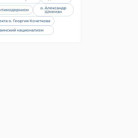
о. Александр
нтимодернизм
Шмеман
екта о. Георгия Кочеткова
аинский национализм