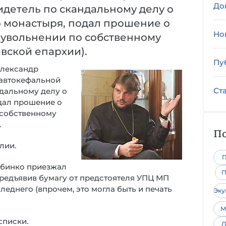
До
идетель по скандальному делу о
 монастыря, подал прошение о
Но
об увольнении по собственному
вской епархии).
Пу
Александр
автокефальной
Ст
ндальному делу о
дал прошение о
о собственному
.
По
лии.
П
рабинко приезжал
П
 предъявив бумагу от предстоятеля УПЦ МП
еднего (впрочем, это могла быть и печать
Эк
М
списки.
Л