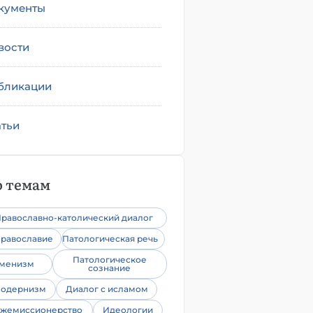
кументы
вости
бликации
атьи
 темам
равославно-католический диалог
равославие
Патологическая речь
Патологическое
уменизм
сознание
одернизм
Диалог с исламом
жемиссионерство
Идеологии