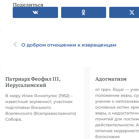
Поделиться
О добром отношении к извращенцам
Патриарх Феофил III,
Адогматизм
Иерусалимский
от греч. δόγμα — уче
положение веры, с
В миру Илия Яннопулос (1952) –
учение о непознава
известный экуменист, участник
основных истин хри
подготовки Восьмого
веры, о недостаточ
Вселенского (Всеправославного)
понятий для пости
Собора.
действительности. А
отличие модернистс
богословия