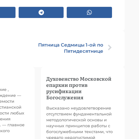
Пятница Седмицы 1-ой по
Пятидесятнице
Духовенство Московской
епархии против
ние ,
русификации
уждение —
Богослужения
емости
стианской
Высказано неудовлетворение
ности любых
отсутствием фундаментальной
жения
методологической основы и
. — главное
научных принципов работы с
кого
богослужебными текстами, что
чревато недопустимой