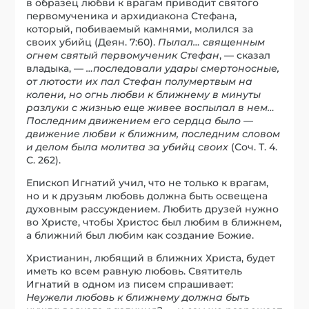
в образец любви к врагам приводит святого
первомученика и архидиакона Стефана,
который, побиваемый камнями, молился за
своих убийц (Деян. 7:60).
Пылал… священным
огнем святый первомученик Стефан
, — сказал
владыка, —
…последовали удары смертоносные,
от лютости их пал Стефан полумертвым на
колени, но огнь любви к ближнему в минуты
разлуки с жизнью еще живее воспылал в нем…
Последним движением его сердца было —
движение любви к ближним, последним словом
и делом была молитва за убийц своих
(Соч. Т. 4.
С. 262).
Епископ Игнатий учил, что не только к врагам,
но и к друзьям любовь должна быть освещена
духовным рассуждением. Любить друзей нужно
во Христе, чтобы Христос был любим в ближнем,
а ближний был любим как создание Божие.
Христианин, любящий в ближних Христа, будет
иметь ко всем равную любовь. Святитель
Игнатий в одном из писем спрашивает:
Неужели любовь к ближнему должна быть