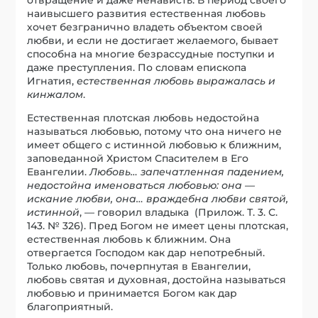
наивысшего развития естественная любовь
хочет безгранично владеть объектом своей
любви, и если не достигает желаемого, бывает
способна на многие безрассудные поступки и
даже преступления. По словам епископа
Игнатия,
естественная любовь выражалась и
кинжалом
.
Естественная плотская любовь недостойна
называться любовью, потому что она ничего не
имеет общего с истинной любовью к ближним,
заповеданной Христом Спасителем в Его
Евангелии.
Любовь… запечатленная падением,
недостойна именоваться любовью: она —
искание любви, она… враждебна любви святой,
истинной
, — говорил владыка (Прилож. Т. 3. С.
143. № 326). Пред Богом не имеет цены плотская,
естественная любовь к ближним. Она
отвергается Господом как дар непотребный.
Только любовь, почерпнутая в Евангелии,
любовь святая и духовная, достойна называться
любовью и принимается Богом как дар
благоприятный.