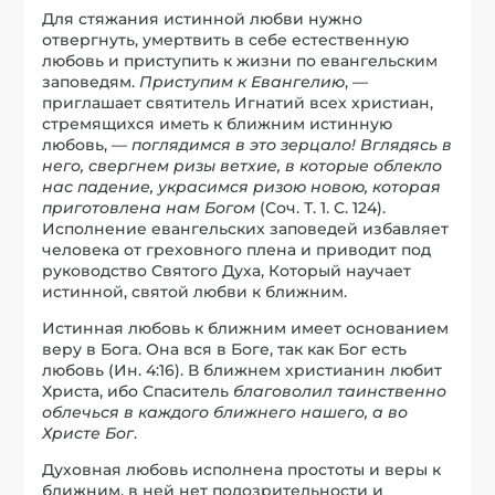
Для стяжания истинной любви нужно
отвергнуть, умертвить в себе естественную
любовь и приступить к жизни по евангельским
заповедям.
Приступим к Евангелию
, —
приглашает святитель Игнатий всех христиан,
стремящихся иметь к ближним истинную
любовь, —
поглядимся в это зерцало! Вглядясь в
него, свергнем ризы ветхие, в которые облекло
нас падение, украсимся ризою новою, которая
приготовлена нам Богом
(Соч. Т. 1. С. 124).
Исполнение евангельских заповедей избавляет
человека от греховного плена и приводит под
руководство Святого Духа, Который научает
истинной, святой любви к ближним.
Истинная любовь к ближним имеет основанием
веру в Бога. Она вся в Боге, так как Бог есть
любовь (Ин. 4:16). В ближнем христианин любит
Христа, ибо Спаситель
благоволил таинственно
облечься в каждого ближнего нашего, а во
Христе Бог
.
Духовная любовь исполнена простоты и веры к
ближним, в ней нет подозрительности и