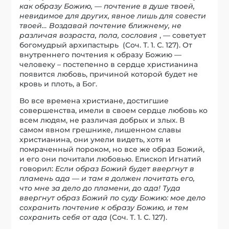
как образу Божию, — почтение в душе твоей,
невидимое для других, явное лишь для совести
твоей… Воздавай почтение ближнему, не
различая возраста, пола, сословия
, — советует
богомудрый архипастырь (Соч. Т. 1. С. 127). От
внутреннего почтения к образу Божию —
человеку – постепенно в сердце христианина
появится любовь, причиной которой будет не
кровь и плоть, а Бог.
Во все времена христиане, достигшие
совершенства, имели в своем сердце любовь ко
всем людям, не различая добрых и злых. В
самом явном грешнике, лишенном славы
христианина, они умели видеть, хотя и
помраченный пороком, но все же образ Божий,
и его они почитали любовью. Епископ Игнатий
говорил:
Если образ Божий будет ввергнут в
пламень ада — и там я должен почитать его,
что мне за дело до пламени, до ада! Туда
ввергнут образ Божий по суду Божию: мое дело
сохранить почтение к образу Божию, и тем
сохранить себя от ада
(Соч. Т. 1. С. 127).