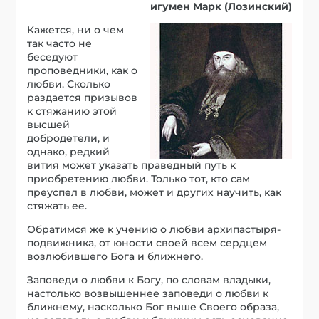
игумен Марк (Лозинский)
Кажется, ни о чем
так часто не
беседуют
проповедники, как о
любви. Сколько
раздается призывов
к стяжанию этой
высшей
добродетели, и
однако, редкий
вития может указать праведный путь к
приобретению любви. Только тот, кто сам
преуспел в любви, может и других научить, как
стяжать ее.
Обратимся же к учению о любви архипастыря-
подвижника, от юности своей всем сердцем
возлюбившего Бога и ближнего.
Заповеди о любви к Богу, по словам владыки,
настолько возвышеннее заповеди о любви к
ближнему, насколько Бог выше Своего образа,