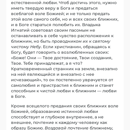
естественной любви. Чтоб достичь этого, нужно
иметь твердую веру в Бога и предаться
всеблагой воле Божией; и не только предать
этой воле самого себя, но и всех своих ближних,
и в Боге стараться полюбить их. Владыка
Игнатий советовал своим пасомым не
останавливать в себе чувство расположения к
ближним, но быть
проводником их к святому
чистому Небу
. Если христианин, обращаясь к
Богу, будет говорить о возлюбленных своих:
«Боже! Они — Твое достояние, Твои создания,
Твое. Тебе принадлежат, а я что?
Кратковременный странник на земле, внезапно
на ней являющийся и внезапно с нее
исчезающий», то он постепенно уврачуется от
самолюбия и пристрастия к ближним и станет
способным к чистой любви к ближним — любви
в Боге.
Кроме всецелого предания своих ближних воле
Божией, образованию истинной любви
способствует и глубокое внутреннее, а не
внешнее, почтение к каждому человеку как
образу Божию.
Воздавай почтение ближнему,