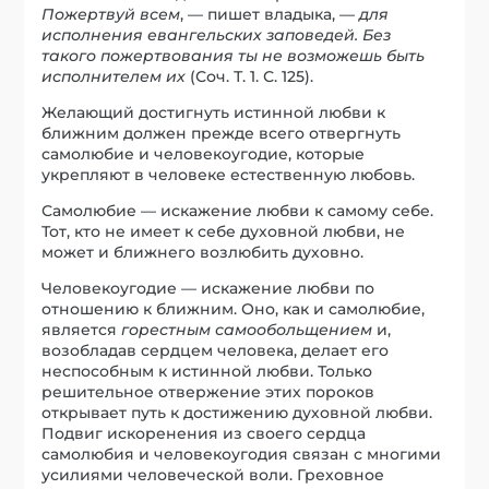
Пожертвуй всем
, — пишет владыка, —
для
исполнения евангельских заповедей. Без
такого пожертвования ты не возможешь быть
исполнителем их
(Соч. Т. 1. С. 125).
Желающий достигнуть истинной любви к
ближним должен прежде всего отвергнуть
самолюбие и человекоугодие, которые
укрепляют в человеке естественную любовь.
Самолюбие — искажение любви к самому себе.
Тот, кто не имеет к себе духовной любви, не
может и ближнего возлюбить духовно.
Человекоугодие — искажение любви по
отношению к ближним. Оно, как и самолюбие,
является
горестным самообольщением
и,
возобладав сердцем человека, делает его
неспособным к истинной любви. Только
решительное отвержение этих пороков
открывает путь к достижению духовной любви.
Подвиг искоренения из своего сердца
самолюбия и человекоугодия связан с многими
усилиями человеческой воли. Греховное