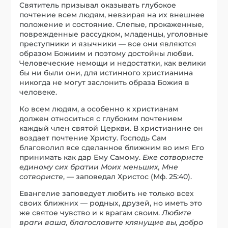
Святитель призывал оказывать глубокое
почтение всем людям, невзирая на их внешнее
положение и состояние. Слепые, прокаженные,
поврежденные рассудком, младенцы, уголовные
преступники и язычники — все они являются
образом Божиим и поэтому достойны любви.
Человеческие немощи и недостатки, как велики
бы ни были они, для истинного христианина
никогда не могут заслонить образа Божия в
человеке.
Ко всем людям, а особенно к христианам
должен относиться с глубоким почтением
каждый член святой Церкви. В христианине он
воздает почтение Христу. Господь Сам
благоволил все сделанное ближним во имя Его
принимать как дар Ему Самому.
Еже сотвористе
единому сих братии Моих меньших, Мне
сотвористе
, — заповедал Христос (Мф. 25:40).
Евангелие заповедует любить не только всех
своих ближних — родных, друзей, но иметь это
же святое чувство и к врагам своим.
Любите
враги ваша, благословите клянущие вы, добро