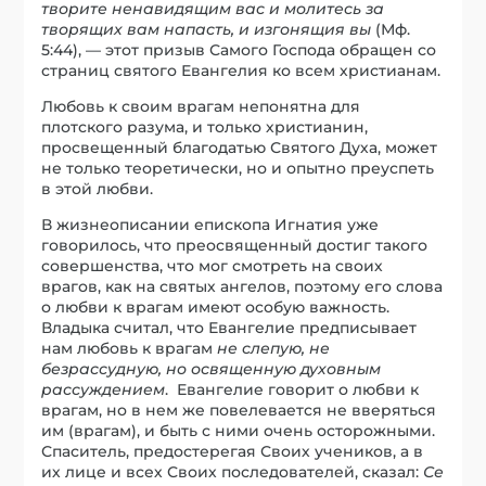
творите ненавидящим вас и молитесь за
творящих вам напасть, и изгонящия вы
(Мф.
5:44), — этот призыв Самого Господа обращен со
страниц святого Евангелия ко всем христианам.
Любовь к своим врагам непонятна для
плотского разума, и только христианин,
просвещенный благодатью Святого Духа, может
не только теоретически, но и опытно преуспеть
в этой любви.
В жизнеописании епископа Игнатия уже
говорилось, что преосвященный достиг такого
совершенства, что мог смотреть на своих
врагов, как на святых ангелов, поэтому его слова
о любви к врагам имеют особую важность.
Владыка считал, что Евангелие предписывает
нам любовь к врагам
не слепую, не
безрассудную, но освященную духовным
рассуждением
. Евангелие говорит о любви к
врагам, но в нем же повелевается не вверяться
им (врагам), и быть с ними очень осторожными.
Спаситель, предостерегая Своих учеников, а в
их лице и всех Своих последователей, сказал:
Се