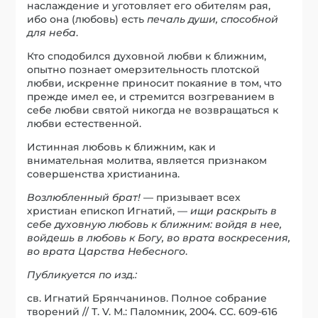
наслаждение и уготовляет его обителям рая,
ибо она (любовь) есть
печаль души, способной
для неба
.
Кто сподобился духовной любви к ближним,
опытно познает омерзительность плотской
любви, искренне приносит покаяние в том, что
прежде имел ее, и стремится возгреванием в
себе любви святой никогда не возвращаться к
любви естественной.
Истинная любовь к ближним, как и
внимательная молитва, является признаком
совершенства христианина.
Возлюбленный брат!
— призывает всех
христиан епископ Игнатий, —
ищи раскрыть в
себе духовную любовь к ближним: войдя в нее,
войдешь в любовь к Богу, во врата воскресения,
во врата Царства Небесного
.
Публикуется по изд.:
св. Игнатий Брянчанинов. Полное собрание
творений // Т. V. М.: Паломник, 2004. СС. 609-616