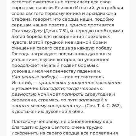
естество ожесточенно отстаивает все свои
порочные навыки. Епископ Игнатий, употребляя
слова святого первомученика и архидиакона
Стефана, говорит, что сердца наши, подобно
сердцам наших праотец,
присно противятся
Святому Духу
(Деян. 7:51), и нередко необходима
лютая борьба для искоренения греховных
чувств. В этой трудной невидимой брани
очищения своего сердца за каждую победу
Господь награждает подвижника духовным
утешением, вкусив которое, он увереннее
продолжает начатый подвиг борьбы с
усвоившимся человечеству падением.
Учащенные победы
, — пишет святитель
Игнатий, —
привлекают учащенное посещение
и утешение благодати; тогда человек с
ревностью начинает попирать своеугодие и
своеволие, стремясь по пути заповедей к
евангельскому совершенству
… (Соч. Т. 4. С. 262),
к достижению духовной любви.
Плотскому человеку, не обновленному еще
благодатию Духа Святого, очень трудно
искоренить из своего сердца все проявления