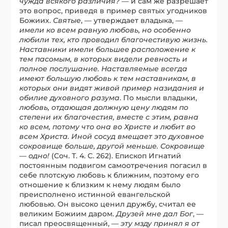
чужда всякого различия?
— и сам же разрешает
это вопрос, приведя в пример святых угодников
Божиих.
Святые
, — утверждает владыка, —
имели ко всем равную любовь, но особенно
любили тех, кто проводил благочестивую жизнь.
Наставники имели большее расположение к
тем пасомым, в которых видели ревность и
полное послушание. Наставляемые всегда
имеют большую любовь к тем наставникам, в
которых они видят живой пример назидания и
обилие духовного разума
. По мысли владыки,
любовь, отдающая должную цену людям по
степени их благочестия, вместе с этим, равна
ко всем, потому что она во Христе и любит во
всем Христа. Иной сосуд вмещает это духовное
сокровище больше, другой меньше. Сокровище
— одно!
(Соч. Т. 4. С. 262). Епископ Игнатий
постоянным подвигом самоотречения погасил в
себе плотскую любовь к ближним, поэтому его
отношение к близким к нему людям было
преисполнено истинной евангельской
любовью. Он высоко ценил дружбу, считал ее
великим Божиим даром.
Друзей мне дал Бог
, —
писал преосвященный, —
эту мзду принял я от