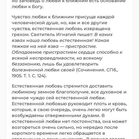
но заповедь о любви к ближним есть основание
любви к Богу.
Чувство любви к ближним присуще каждой
человеческой душе, но, как и все другие
чувства, естественная любовь извращена
грехом. Святитель Игнатий пишет:
В каких
язвах наша любовь естественная! Какая
тяжкая на ней язва — пристрастие.
Обладаемое пристрастием сердце способно к
всякой несправедливости, ко всякому
беззаконию, лишь бы удовлетворить
болезненной любви своей
(Сочинения. СПб.,
1905. Т. 1. С. 124).
Естественная любовь стремится доставить
любимому земное благополучие, все духовное и
вечное чуждо сей естественной любви.
Естественной любовью руководит плоть и кровь,
которые, в свою очередь, очень легко могут быть
возбуждаемы отверженными духами. В
естественной любви нет постоянства, она может
возгореться очень сильно, но нередко после
короткого времени легко обращается в
отвращение и даже ненависть. В период своего