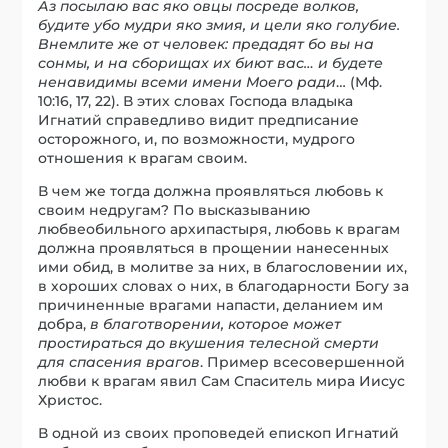
Аз посылаю вас яко овцы посреде волков,
будите убо мудри яко змия, и цели яко голубие.
Внемлите же от человек: предадят бо вы на
сонмы, и на сборищах их биют вас… и будете
ненавидимы всеми имени Моего ради
… (Мф.
10:16, 17, 22). В этих словах Господа владыка
Игнатий справедливо видит предписание
осторожного, и, по возможности, мудрого
отношения к врагам своим.
В чем же тогда должна проявляться любовь к
своим недругам? По высказыванию
любвеобильного архипастыря, любовь к врагам
должна проявляться в прощении нанесенных
ими обид, в молитве за них, в благословении их,
в хороших словах о них, в благодарности Богу за
причиненные врагами напасти, деланием им
добра,
в благотворении, которое может
простираться до вкушения телесной смерти
для спасения врагов
. Пример всесовершенной
любви к врагам явил Сам Спаситель мира Иисус
Христос.
В одной из своих проповедей епископ Игнатий