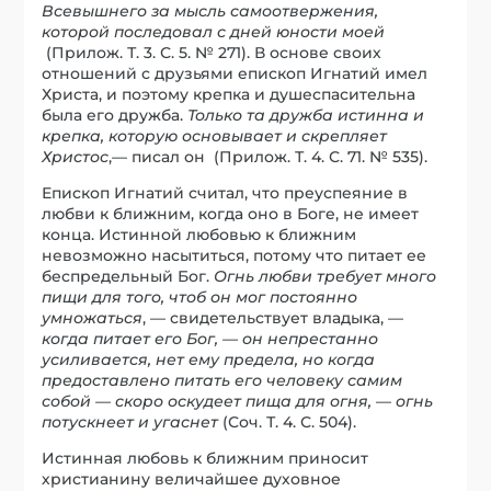
Всевышнего за мысль самоотвержения,
которой последовал с дней юности моей
(Прилож. Т. 3. С. 5. № 271). В основе своих
отношений с друзьями епископ Игнатий имел
Христа, и поэтому крепка и душеспасительна
была его дружба.
Только та дружба истинна и
крепка, которую основывает и скрепляет
Христос
,— писал он (Прилож. Т. 4. С. 71. № 535).
Епископ Игнатий считал, что преуспеяние в
любви к ближним, когда оно в Боге, не имеет
конца. Истинной любовью к ближним
невозможно насытиться, потому что питает ее
беспредельный Бог.
Огнь любви требует много
пищи для того, чтоб он мог постоянно
умножаться
, — свидетельствует владыка, —
когда питает его Бог, — он непрестанно
усиливается, нет ему предела, но когда
предоставлено питать его человеку самим
собой — скоро оскудеет пища для огня, — огнь
потускнеет и угаснет
(Соч. Т. 4. С. 504).
Истинная любовь к ближним приносит
христианину величайшее духовное