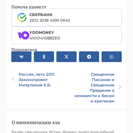
Помочь проекту
СБЕРБАНК
2202 2036 4595 0645
YOOMONEY
41001410883310
Поделиться
Россия, лето 2011.
Священное
Законопроект
Писание и
Мизулиной Е.Б.
Священное
Предание о
ненависти к бесам
и еретикам
О минимизации зла
Разве священник Игорь Фомин знает волшебный