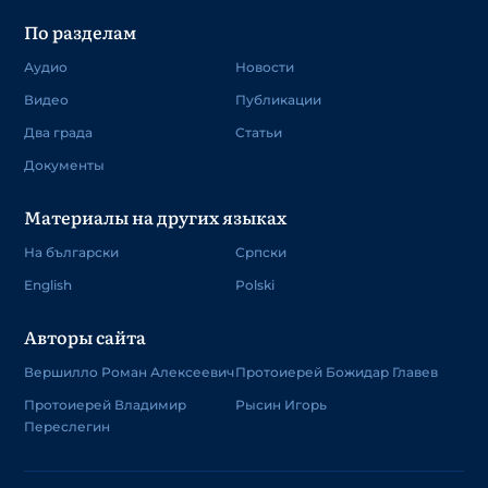
По разделам
Аудио
Новости
Видео
Публикации
Два града
Статьи
Документы
Материалы на других языках
На български
Српски
English
Polski
Авторы сайта
Вершилло Роман Алексеевич
Протоиерей Божидар Главев
Протоиерей Владимир
Рысин Игорь
Переслегин