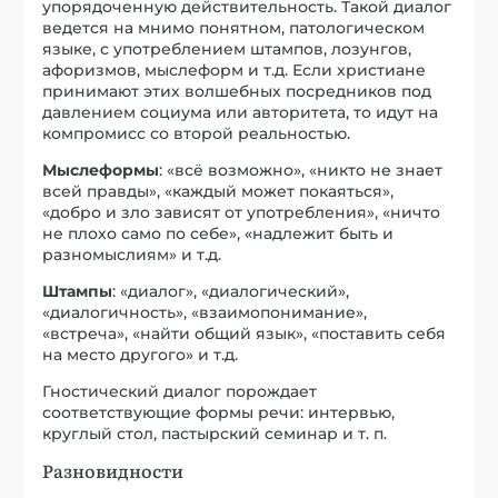
упорядоченную действительность. Такой диалог
ведется на мнимо понятном, патологическом
языке, с употреблением штампов, лозунгов,
афоризмов, мыслеформ и т.д. Если христиане
принимают этих волшебных посредников под
давлением социума или авторитета, то идут на
компромисс со второй реальностью.
Мыслеформы
: «всё возможно», «никто не знает
всей правды», «каждый может покаяться»,
«добро и зло зависят от употребления», «ничто
не плохо само по себе», «надлежит быть и
разномыслиям» и т.д.
Штампы
: «диалог», «диалогический»,
«диалогичность», «взаимопонимание»,
«встреча», «найти общий язык», «поставить себя
на место другого» и т.д.
Гностический диалог порождает
соответствующие формы речи: интервью,
круглый стол, пастырский семинар и т. п.
Разновидности