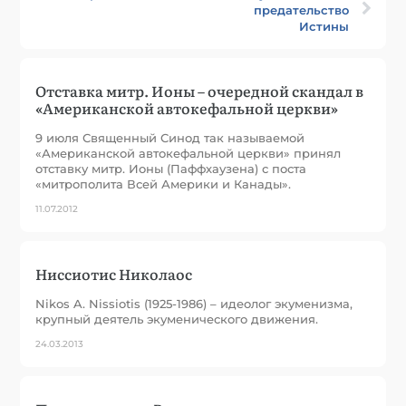
предательство
Истины
Отставка митр. Ионы – очередной скандал в
«Американской автокефальной церкви»
9 июля Священный Синод так называемой
«Американской автокефальной церкви» принял
отставку митр. Ионы (Паффхаузена) с поста
«митрополита Всей Америки и Канады».
11.07.2012
Ниссиотис Николаос
Nikos A. Nissiotis (1925-1986) – идеолог экуменизма,
крупный деятель экуменического движения.
24.03.2013