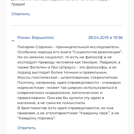
Градах!
Ответить
Роман Вершилло
28.04.2019 в 19:36
:
Питирим Сорокин – проницательный исследователь.
Особенно хороша его книга “Социология революции”.
Но он именно социолог, то есть не философ и не
исследует природу человека как таковую. Лавджой, а
также Фогелен и Лео Штраусс – это философы, и их
подход выглядит более точным и правильным.
Мысль гностическая – штампованная, стереотипная.
Поэтому, например, идея справедливости – очевидно
марксистская – может так широко использоваться в
современном модернизме, католическом и
православном. Они как бы купили эту идею в
магазине, а не сами ее помыслили.
В Христианстве есть идея справедливости, но она
правовая, а не эгалитаристская: “Каждому свое”, а не
“Каждому поровну”.
Ответить