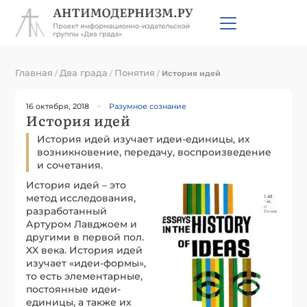
Главная
Два града
Понятия
/
/
/
История идей
16 октября, 2018
Разумное сознание
История идей
История идей изучает идеи-единицы, их
возникновение, передачу, воспроизведение
и сочетания.
История идей – это
метод исследования,
разработанный
Артуром Лавджоем и
другими в первой пол.
XX века. История идей
изучает «идеи-формы»,
то есть элементарные,
постоянные идеи-
единицы, а также их