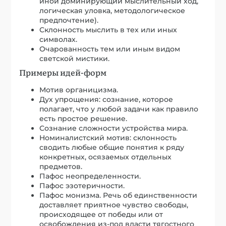
иной доминирующий мыслительный ход,
логическая уловка, методологическое
предпочтение).
Склонность мыслить в тех или иных
символах.
Очарованность тем или иным видом
светской мистики.
Примеры идей-форм
Мотив органицизма.
Дух упрощения: сознание, которое
полагает, что у любой задачи как правило
есть простое решение.
Сознание сложности устройства мира.
Номиналистский мотив: склонность
сводить любые общие понятия к ряду
конкретных, осязаемых отдельных
предметов.
Пафос неопределенности.
Пафос эзотеричности.
Пафос монизма. Речь об единственности
доставляет приятное чувство свободы,
происходящее от победы или от
освобождения из-под власти тягостного