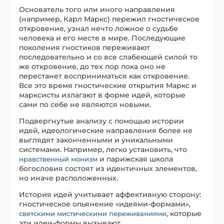
Основатель того или иного направления
(например, Карл Маркс) пережил гностическое
откровение, узнал нечто ложное о судьбе
человека и его месте в мире. Последующие
поколения гностиков переживают
последовательно и со все слабеющей силой то
же откровение, до тех пор пока оно не
перестанет восприниматься как откровение.
Все это время гностические открытия Маркс и
марксисты излагают в форме идей, которые
сами по себе не являются новыми.
Подвергнутые анализу с помощью истории
идей, идеологические направления более не
выглядят законченными и уникальными
системами. Например, легко установить, что
и парижская школа
нравственный монизм
богословия состоят из идентичных элементов,
но иначе расположенных.
История идей учитывает аффективную сторону:
гностическое опьянение «идеями-формами»,
, которые
светскими мистическими переживаниями
эти идеи-формы вызывают.