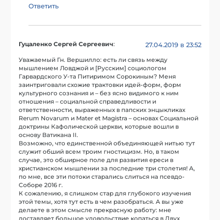
Ответить
Гуцаленко Сергей Сергеевич
:
27.04.2019 в 23:52
Уважаемый Гн. Вершилло: есть ли связь между
мышлением Ловджой и [Русским] социологом
Гарвардского У-та Питиримом Сорокиным? Меня
заинтриговали схожие трактовки идей-форм, форм
культурного сознания и – без ясно видимого к ним
отношения – социальной справедливости и
ответственности, выраженных в папских энцыкликах
Rerum Novarum и Mater et Magistra – основах Социальной
доктрины Кафолической церкви, которые вошли в
основу Ватикана II.
Возможно, что единственной объединяющей нитью тут
служит обший всем троим гностицизм. Но, в таком
случае, это обширное поле для развития ереси в
христианском мышлении за последние три столетия! А,
по мне, все эти потоки старались слиться на псевдо-
Соборе 2016 г.
К сожалению, я слишком стар для глубокого изучения
этой темы, хотя тут есть в чем разобраться. А вы уже
делаете в этом смысле прекрасную работу: мне
доставляет большое удовольствие копаться в Двух