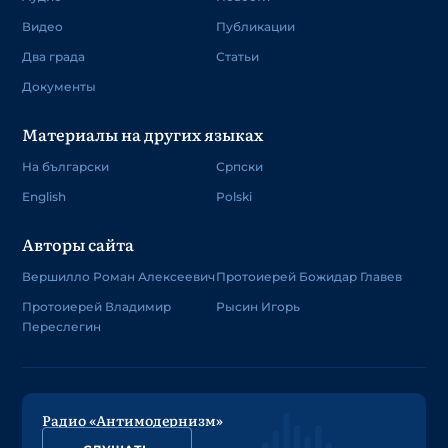
Видео
Публикации
Два града
Статьи
Документы
Материалы на других языках
На български
Српски
English
Polski
Авторы сайта
Вершилло Роман Алексеевич
Протоиерей Божидар Главев
Протоиерей Владимир
Рысин Игорь
Переслегин
Радио «Антимодернизм»