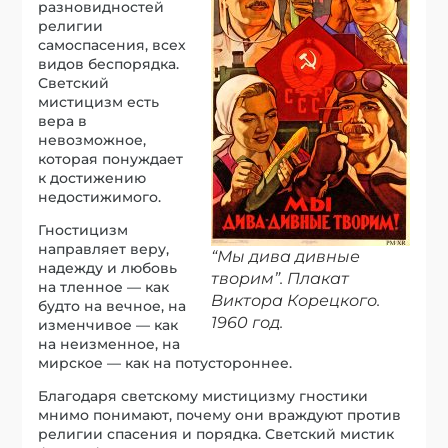
разновидностей
религии
самоспасения, всех
видов беспорядка.
Светский
мистицизм есть
вера в
невозможное,
которая понуждает
к достижению
недостижимого.
Гностицизм
направляет веру,
“Мы дива дивные
надежду и любовь
творим”. Плакат
на тленное — как
Виктора Корецкого.
будто на вечное, на
1960 год.
изменчивое — как
на неизменное, на
мирское — как на потустороннее.
Благодаря светскому мистицизму гностики
мнимо понимают, почему они враждуют против
религии спасения и порядка. Светский мистик