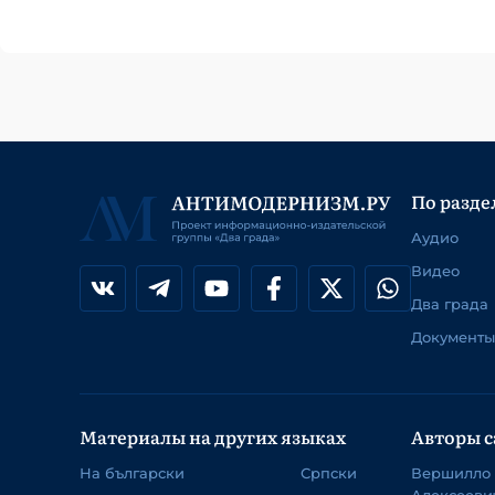
По разде
Аудио
Видео
Два града
Документы
Материалы на других языках
Авторы с
На български
Српски
Вершилло