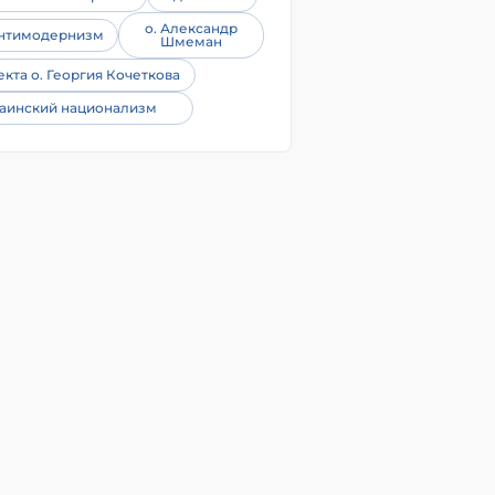
о. Александр
нтимодернизм
Шмеман
екта о. Георгия Кочеткова
аинский национализм