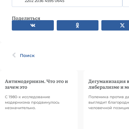
2202 2036 4595 0645
Поделиться
Поиск
Антимодернизм. Что это и
Дегуманизация 
зачем это
либерализме и 
С 1980-х исследование
Полемика против д
модернизма продвинулось
выглядит благородн
незначительно.
человечной позици