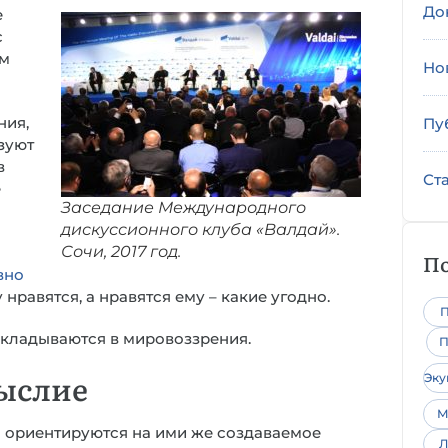
До
е
с
ом
Но
ния,
Пу
зуют
в
Ст
е
Заседание Международного
дискуссионного клуба «Валдай».
Сочи, 2017 год.
По
вно
нравятся, а нравятся ему – какие угодно.
П
складываются в мировоззрения.
П
ыслие
Эк
М
я ориентируются на ими же создаваемое
Л