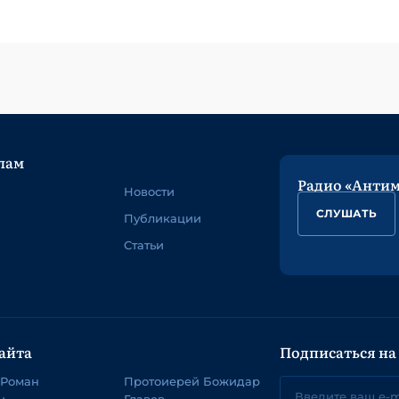
лам
Радио «Анти
Новости
СЛУШАТЬ
Публикации
Статьи
айта
Подписаться на
 Роман
Протоиерей Божидар