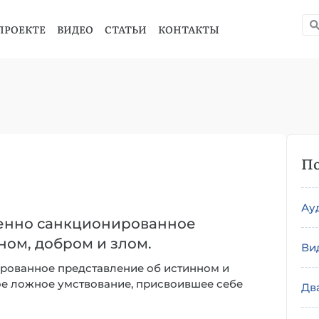
ПРОЕКТЕ
ВИДЕО
СТАТЬИ
КОНТАКТЫ
По
Ау
венно санкционированное
ом, добром и злом.
Ви
ированное представление об истинном и
ое ложное умствование, присвоившее себе
Дв