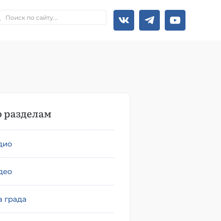
 разделам
дио
део
а града