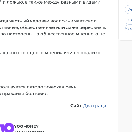
й и ложью, а также между разными видами
А
С
огда частный человек воспринимает свои
ективные, общественные или даже церковные.
Укр
во настроены на общественное мнение, а не
я какого-то одного мнения или плюрализм
ользуется патологическая речь.
ь праздная болтовня.
Сайт
Два града
YOOMONEY