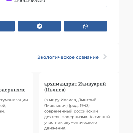
41001410883310
Экологическое сознание
в
архимандрит Ианнуарий
модернизме
(Ивлиев)
егуманизации
(в миру Ивлиев, Дмитрий
ой,
Яковлевич) (род. 1943) –
ей.
современный российский
деятель модернизма. Активный
участник экуменического
движения.