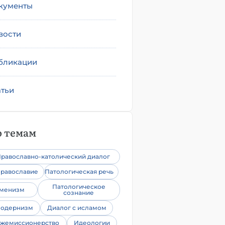
кументы
вости
бликации
атьи
 темам
равославно-католический диалог
равославие
Патологическая речь
Патологическое
уменизм
сознание
одернизм
Диалог с исламом
жемиссионерство
Идеологии