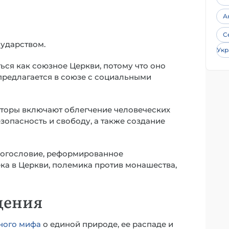
А
С
сударством.
Укр
ься как союзное Церкви, потому что оно
предлагается в союзе с социальными
оры включают облегчение человеческих
зопасность и свободу, а также создание
богословие, реформированное
ка в Церкви, полемика против монашества,
щения
ного мифа
о единой природе, ее распаде и