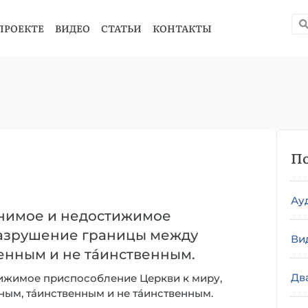
ПРОЕКТЕ
ВИДЕО
СТАТЬИ
КОНТАКТЫ
По
Ау
мнимое и недостижимое
разрушение границы между
Ви
енным и не тáинственным.
Дв
ижимое приспособление Церкви к миру,
ым, тáинственным и не тáинственным.