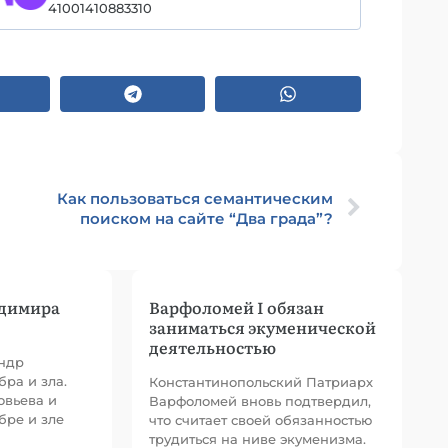
41001410883310
Как пользоваться семантическим
поиском на сайте “Два града”?
адимира
Варфоломей I обязан
заниматься экуменической
деятельностью
ндр
бра и зла.
Константинопольский Патриарх
овьева и
Варфоломей вновь подтвердил,
бре и зле
что считает своей обязанностью
трудиться на ниве экуменизма.