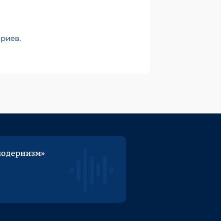
ариев
.
модернизм»