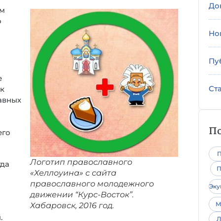
До
ем
о
Но
Пу
е
Ст
 к
авных
По
его
П
Логотип православного
гда
П
«Хеллоуина» с сайта
православного молодежного
Эк
движении “Курс-Восток”.
М
Хабаровск, 2016 год.
.
Л