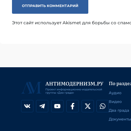
Этот сайт использует Akismet для борьбы со спам
По разде
Аудио
Видео
Два града
Документы