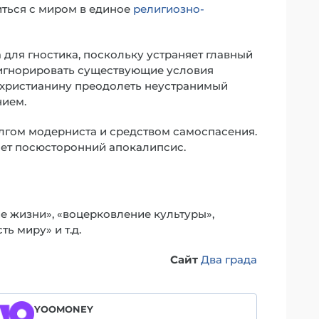
иться с миром в единое
религиозно-
для гностика, поскольку устраняет главный
 игнорировать существующие условия
христианину преодолеть неустранимый
нием.
гом модерниста и средством самоспасения.
ет посюсторонний апокалипсис.
е жизни», «воцерковление культуры»,
ь миру» и т.д.
Сайт
Два града
YOOMONEY