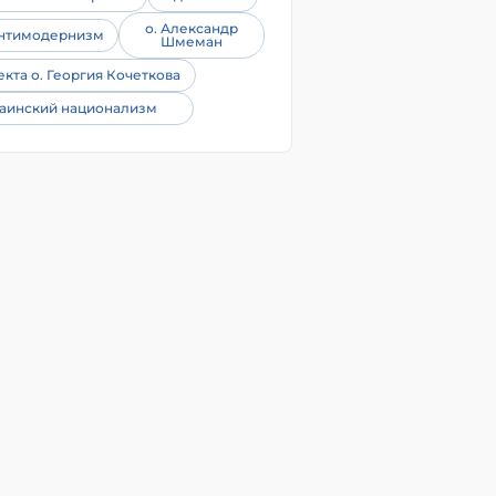
о. Александр
нтимодернизм
Шмеман
екта о. Георгия Кочеткова
аинский национализм