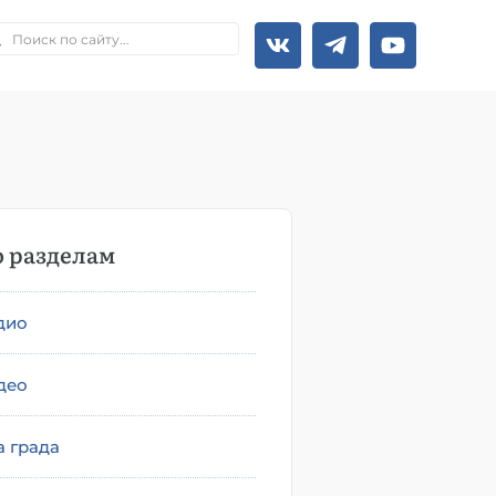
 разделам
дио
део
а града