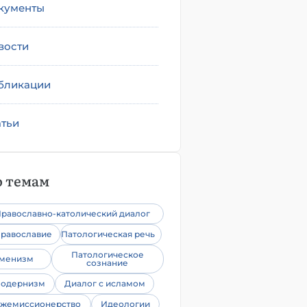
кументы
вости
бликации
атьи
 темам
равославно-католический диалог
равославие
Патологическая речь
Патологическое
уменизм
сознание
одернизм
Диалог с исламом
жемиссионерство
Идеологии