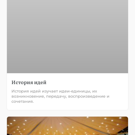
История идей
История идей изучает идеи-единицы, их
возникновение, передачу, воспроизведение и
сочетания.