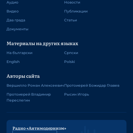
Аудио
Новости
Видео
Публикации
Два града
Статьи
Документы
Материалы на других языках
На български
Српски
English
Polski
Авторы сайта
Вершилло Роман Алексеевич
Протоиерей Божидар Главев
Протоиерей Владимир
Рысин Игорь
Переслегин
Радио «Антимодернизм»