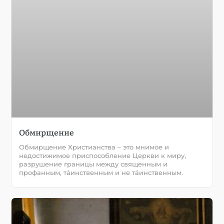
Обмирщение
Обмирщение Христианства – это мнимое и
недостижимое приспособление Церкви к миру,
разрушение границы между священным и
профанным, тáинственным и не тáинственным.