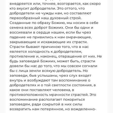
внедряется или, точнее, возгорается, как скоро
кто вкусит добродетели. Это оттого, что
добродетели не чужды нам, но составляют
первообразный наш духовный строй.
Созданные по образу Божию, мы носим в себе
семена всех доброт Божиих. Они бы одни и
воссиявали в сердце нашем, если бы чрез
падение не привились к нам омрачающие,
закрывающие и искажающие их страсти.
Страсти бывают причиною того, что в нас
является холодность к добродетелям,
противление и, наконец, отвращение от них. Не
будь заповедей Божиих, может быть, страсти
довели бы нас до того, что мы совсем согнали
бы с лица земли всякую добродетель. Но
заповеди, быв услышаны, чрез слух входят
внутрь и возбуждают там воспоминание о
добродетелях и о той светлости состояния, в
какое они поставляют человека, в
противоположность мрачности страстей. Это
воспоминание располагает покориться
заповедям, ради сокрытой в них силы
возвратить нам потерянное, но вожделенно-