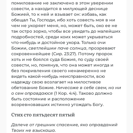
помилование не заключено в этом уверении
совести, а находится в милующей деснице
Божией, то к ней и взывает он: избавь, как
обещал Ты, Господи, ибо хоть совесть моя в ни
чем не укоряет меня, но, может быть, око ее не
так остро зорко, чтобы все увидеть до малейших
подробностей, среди коих может укрываться
что-нибудь и достойное укора. Только очи
Божии,
светлейшии паче солнца
, прозревают
сокровеннейшее (Сир. 23:27). Потому пророк
хоть и не боялся суда Божия, по суду своей
совести, но, помянув, что она может иногда и
без покривления своего ненамеренно не
видеть какой-нибудь неисправности, всю
надежду свою возлагает на милостивое
обетование Божие.
Ничесоже в себе свем, но ни
о сем оправдаюся
(1 Кор. 4:4). Таково должно
быть состояние и расположение
возревновавших истинно угождать Богу.
Стих сто пятьдесят пятый
Далече от грешник спасение, яко оправданий
Твоих не взыскаша
.