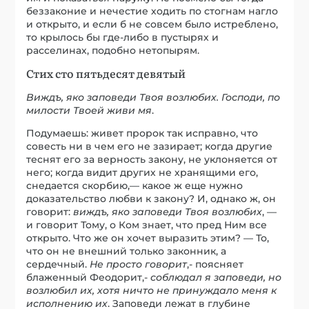
беззаконие и нечестие ходить по стогнам нагло
и открыто, и если б не совсем было истреблено,
то крылось бы где-либо в пустырях и
расселинах, подобно нетопырям.
Стих сто пятьдесят девятый
Виждъ, яко заповеди Твоя возлюбих. Господи, по
милости Твоей живи мя
.
Подумаешь: живет пророк так исправно, что
совесть ни в чем его не зазирает; когда другие
теснят его за верность закону, не уклоняется от
него; когда видит других не хранящими его,
снедается скорбию,— какое ж еще нужно
доказательство любви к закону? И, однако ж, он
говорит:
виждъ, яко заповеди Твоя возлюбих
, —
и говорит Тому, о Ком знает, что пред Ним все
открыто. Что же он хочет выразить этим? — То,
что он не внешний только законник, а
сердечный.
Не просто говорит
,- поясняет
блаженный Феодорит,-
соблюдал я заповеди, но
возлюбил их, хотя ничто не принуждало меня к
исполнению их
. Заповеди лежат в глубине