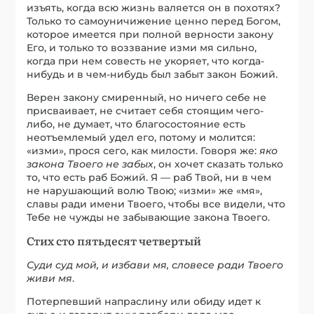
изъять, когда всю жизнь валяется он в похотях?
Только то самоуничижение ценно перед Богом,
которое имеется при полной верности закону
Его, и только то воззвание изми мя сильно,
когда при нем совесть не укоряет, что когда-
нибудь и в чем-нибудь был забыт закон Божий.
Верен закону смиренный, но ничего себе не
присваивает, не считает себя стоящим чего-
либо, не думает, что благосостояние есть
неотъемлемый удел его, потому и молится:
«изми», прося сего, как милости. Говоря же:
яко
закона Твоего не забых
, он хочет сказать только
то, что есть раб Божий. Я — раб Твой, ни в чем
не нарушающий волю Твою; «изми» же «мя»,
славы ради имени Твоего, чтобы все видели, что
Тебе не чужды не забывающие закона Твоего.
Стих сто пятьдесят четвертый
Суди суд мой, и избави мя, словесе ради Твоего
живи мя
.
Потерпевший напраслину или обиду идет к