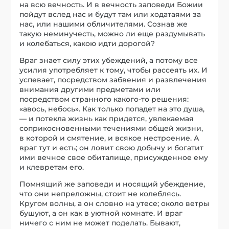
на всю вечность. И в вечность заповеди Божии
пойдут вслед нас и будут там или ходатаями за
нас, или нашими обличителями. Сознав же
такую неминучесть, можно ли еще раздумывать
и колебаться, какою идти дорогой?
Враг знает силу этих убеждений, а потому все
усилия употребляет к тому, чтобы рассеять их. И
успевает, посредством забвения и развлечения
внимания другими предметами или
посредством странного какого-то решения:
«авось, небось». Как только попадет на это душа,
— и потекла жизнь как придется, увлекаемая
соприкосновенными течениями общей жизни,
в которой и смятение, и всякое нестроение. А
враг тут и есть; он ловит свою добычу и богатит
ими вечное свое обиталище, присужденное ему
и клевретам его.
Помнящий же заповеди и носящий убеждение,
что они непреложны, стоит не колеблясь.
Кругом волны, а он словно на утесе; около ветры
бушуют, а он как в уютной комнате. И враг
ничего с ним не может поделать. Бывают,