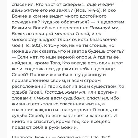
спасения.
Кто чист от скверны… аще и един
день житие его на земли?
(Иов. 14:4-5). И око
Божие в ком не видит много достойного
осуждения? Куда же обратиться? — К щедротам
Божиим. Вопий же непрестанно:
Помилуй мя,
Боже, по велицей милости Твоей, и по
множеству щедрот Твоих очисти беззаконие
мое
(Пс. 50:3). К тому же, ныне ты стоишь, но
можешь ли сказать, что и завтра будешь стоять?
— Если нет, то ищи верной опоры. А где ты ее
найдешь, кроме Того, Кто всегда есть один и тот
же и, содержа все, держит и тебя в деснице
Своей? Положи же себя в эту десницу и
произволением своим, и всем строем
расположений твоих, вопия всем существом:
по
судьбе Твоей, Господи, живи мя
, или другими
словами:
имиже веси судьбами спаси мя
, ибо
жизнь и есть только спасенная жизнь, а
спасение каждого из нас устрояет Господь, по
судьбе Своей, то есть как знает и как хочет. И
никто не спасется, кроме тех, кои всецело
предают себя в руки Божии.
Щедроты Божии —
бездна многа
(Пс. 35:7),