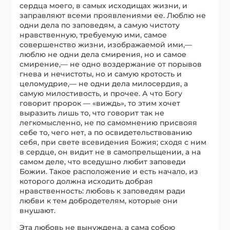
сердца моего, в самых исходищах жизни, и
заправляют всеми проявлениями ее. Люблю не
одни дела по заповедям, а самую чистоту
нравственную, требуемую ими, самое
совершенство жизни, изображаемой ими,—
люблю не одни дела смирения, но и самое
смирение,— не одно воздержание от порывов
гнева и нечистоты, но и самую кротость и
целомудрие,— не одни дела милосердия, а
самую милостивость, и прочее. А что Богу
говорит пророк — «виждь», то этим хочет
выразить лишь то, что говорит так не
легкомысленно, не по самомнению присвояя
себе то, чего нет, а по освидетельствованию
себя, при свете всевидения Божия; сходя с ним
в сердце, он видит не в самопрельщении, а на
самом деле, что вседушно любит заповеди
Божии. Такое расположение и есть начало, из
которого должна исходить добрая
нравственность: любовь к заповедям ради
любви к тем добродетелям, которые они
внушают.
Эта любовь не вынуждена, а сама собою