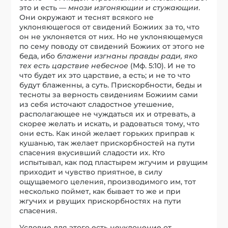
это и есть —
мнози изгоняющии и стужающии
.
Они окружают и теснят всякого не
уклоняющегося от свидений Божиих за то, что
он не уклоняется от них. Но не уклоняющемуся
по сему поводу от свидений Божиих от этого не
беда, ибо
блажени изгнаны правды ради, яко
тех есть царствие небесное
(Мф. 5:10). И не то
что будет их это царствие, а есть; и не то что
будут блаженны, а суть. Прискорбности, беды и
тесноты за верность свидениям Божиим сами
из себя источают сладостное утешение,
располагающее не чуждаться их и отревать, а
скорее желать и искать, и радоваться тому, что
они есть. Как иной желает горьких приправ к
кушанью, так желает прискорбностей на пути
спасения вкусивший сладости их. Кто
испытывал, как под пластырем жгучим и рвущим
приходит и чувство приятное, в силу
ощущаемого целения, производимого им, тот
несколько поймет, как бывает то же и при
жгучих и рвущих прискорбностях на пути
спасения.
Условие для этого есть неуклонение от