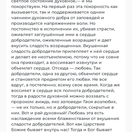
светлое состояние духовное,— и мы
покорствуем. На первый раз эта покорность как
вызывается, так и поддерживается одним
чаянием духовного добра от заповедей и
производится напряжением воли. Но
постоянство в исполнении их, убивая страсти,
оживляет заглушённые ими в сердце
добродетели, оживленные возращает и дает
вкусить сладость возращенных. Вкушенная
сладость добродетели прилепляет к ней сердце
и делает ее неотъемлемою, потому что не совне
она привходит, а воссиявает извнутри и
объемлет сердце. Отсюда — любовь. Так
добродетели, одна за другою, объемлют сердце
и становятся предметом его любви. Не все
вдруг, а постепенно; всему свое время. Когда же
воссияет в сердце вся полнота добродетелей,
тогда в радости духовной можно воззвать с
пророком:
виждь, яко заповеди Твоя возлюбих
,
— не их только, но и добродетели, сокрытые в
них. Вот и рай духовный! Любовь эта есть
наслаждение всеми блаженствами от вкушения
сладости добродетелей. Вот как Царствие
Божие бывает внутрь нас! Тогда и Бог бывает