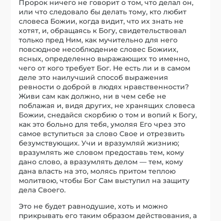
Пророк ничего не говорит о том, что делал он,
или что следовало бы делать тому, кто любит
словеса Божии, когда видит, что их знать не
хотят, и, обращаясь к Богу, свидетельствовал
только пред Ним, как мучительно для него
повсюдное несоблюдение словес Божиих,
ясных, определенно выражающих то именно,
чего от кого требует Бог. Не есть ли и в самом
деле это наилучший способ выражения
ревности о доброй в людях нравственности?
Живи сам как должно, ни в чем себе не
поблажая и, видя других, не хранящих словеса
Божии, снедайся скорбию о том и вопий к Богу,
как это больно для тебя, умоляя Его чрез это
самое вступиться за слово Свое и отрезвить
безумствующих. Учи и вразумляй жизнию;
вразумлять же словом предоставь тем, кому
дано слово, а вразумлять делом — тем, кому
дана власть на это, молясь притом теплою
молитвою, чтобы Бог Сам выступил на защиту
дела Своего.
Это не будет равнодушие, хоть и можно
прикрывать его таким образом действования, а