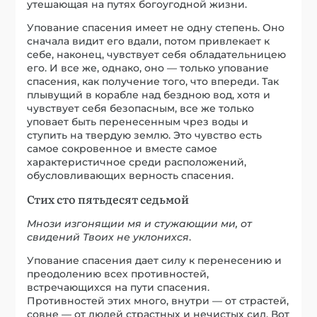
утешающая на путях богоугодной жизни.
Упование спасения имеет не одну степень. Оно
сначала видит его вдали, потом привлекает к
себе, наконец, чувствует себя обладательницею
его. И все же, однако, оно — только упование
спасения, как получение того, что впереди. Так
плывущий в корабле над бездною вод, хотя и
чувствует себя безопасным, все же только
уповает быть перенесенным чрез воды и
ступить на твердую землю. Это чувство есть
самое сокровенное и вместе самое
характеристичное среди расположений,
обусловливающих верность спасения.
Стих сто пятьдесят седьмой
Мнози изгонящии мя и стужающии ми, от
свидений Твоих не уклонихся
.
Упование спасения дает силу к перенесению и
преодолению всех противностей,
встречающихся на пути спасения.
Противностей этих много, внутри — от страстей,
совне — от людей страстных и нечистых сил. Вот