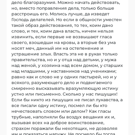
дело благоразумия. Можно начать действовать,
но, вместо поправления дела, только больше
расстроишь его. Молись лучше, да изведет
Господь делателей. Но если в общности уместен
такой образ действования, то тех, коим дано
слово, и тех, коим дана власть, ничем нельзя
извинить, если первые не возвышают гласа
своего, взошедши на кровы, а вторые без ума
носят меч, данный им на остепенение и
устрашение злых. Власть эта не в руках только
правительства, но и у отца над детьми, у мужа
над женой, у хозяина над всем домом, у старших
над младшими, у наставников над учениками;
равно как и слово не у одних пастырей, но и у
всякого, разумеющего дело и подвигаемого
смиренно высказывать вразумляющую истину
устно или письменно. Сколько у нас пишущих!
Если бы никто из пишущих не писал лукавства, а
все писали одну истину, посмел ли бы кто
нечествовать словом или делом? Как гласы
трубные, наполняли бы воздух вещания их и,
вызывая всех на доброе воинствование,
страхом поражали бы нехотящих, не дозволяя
им и показаться наружу. Не посмело бы тогда