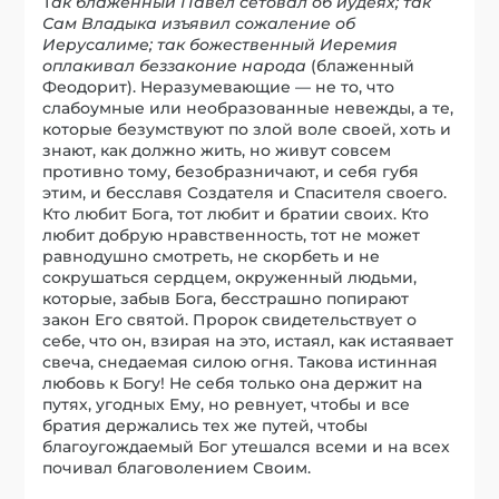
Т
ак блаженный Павел сетовал об иудеях; так
Сам Владыка изъявил сожаление об
Иерусалиме; так божественный Иеремия
оплакивал беззаконие народа
(блаженный
Феодорит). Неразумевающие — не то, что
слабоумные или необразованные невежды, а те,
которые безумствуют по злой воле своей, хоть и
знают, как должно жить, но живут совсем
противно тому, безобразничают, и себя губя
этим, и бесславя Создателя и Спасителя своего.
Кто любит Бога, тот любит и братии своих. Кто
любит добрую нравственность, тот не может
равнодушно смотреть, не скорбеть и не
сокрушаться сердцем, окруженный людьми,
которые, забыв Бога, бесстрашно попирают
закон Его святой. Пророк свидетельствует о
себе, что он, взирая на это, истаял, как истаявает
свеча, снедаемая силою огня. Такова истинная
любовь к Богу! Не себя только она держит на
путях, угодных Ему, но ревнует, чтобы и все
братия держались тех же путей, чтобы
благоугождаемый Бог утешался всеми и на всех
почивал благоволением Своим.