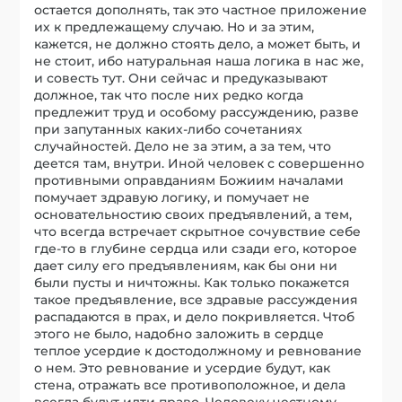
остается дополнять, так это частное приложение
их к предлежащему случаю. Но и за этим,
кажется, не должно стоять дело, а может быть, и
не стоит, ибо натуральная наша логика в нас же,
и совесть тут. Они сейчас и предуказывают
должное, так что после них редко когда
предлежит труд и особому рассуждению, разве
при запутанных каких-либо сочетаниях
случайностей. Дело не за этим, а за тем, что
деется там, внутри. Иной человек с совершенно
противными оправданиям Божиим началами
помучает здравую логику, и помучает не
основательностию своих предъявлений, а тем,
что всегда встречает скрытное сочувствие себе
где-то в глубине сердца или сзади его, которое
дает силу его предъявлениям, как бы они ни
были пусты и ничтожны. Как только покажется
такое предъявление, все здравые рассуждения
распадаются в прах, и дело покривляется. Чтоб
этого не было, надобно заложить в сердце
теплое усердие к достодолжному и ревнование
о нем. Это ревнование и усердие будут, как
стена, отражать все противоположное, и дела
всегда будут идти право. Человеку честному