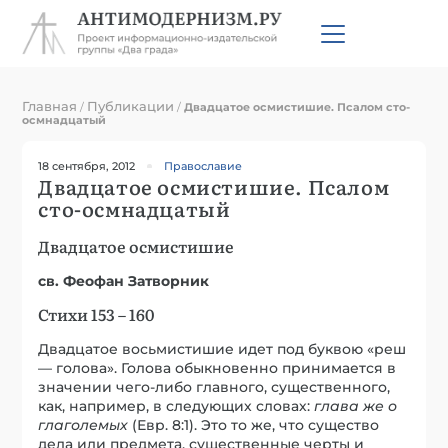
Главная
Публикации
/
/
Двадцатое осмистишие. Псалом сто-
осмнадцатый
18 сентября, 2012
Православие
Двадцатое осмистишие. Псалом
сто-осмнадцатый
Двадцатое осмистишие
св. Феофан Затворник
Стихи 153 – 160
Двадцатое восьмистишие идет под буквою «реш
— голова». Голова обыкновенно принимается в
значении чего-либо главного, существенного,
как, например, в следующих словах:
глава же о
глаголемых
(Евр. 8:1). Это то же, что существо
дела или предмета, существенные черты и