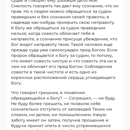
судье и говорит ему: разбери дело мое.
Смелость говорить так дает ему сознание, что он
прав. Но к людям можно обращаться за судом
праведным и без сознания своей правоты, в
надежде как-нибудь прикрыть свою неправоту.
К Богу же обращаться за судом праведным
нельзя, когда совесть обличает тебя в
неправоте, а сознанию присуще убеждение, что
Бог видит неправоту твою. Такой человек еще
прежде суда уже самоосужден пред Богом. Если
пророк обращается к Богу за судом, то потому,
что имеет совесть чистую и что совесть эта ни в
чем не обличает его пред Богом. Соблюдение
совести в такой чистоте и есть одно из
коренных расположений сердца, угождающего
Богу.
Что говорит грешник, в покаянии
обращающийся к Богу? — Согрешил, — не буду.
Не буду более грешить, не позволю себе
сознательно отступить от заповедей Твоих ни
словом, ни делом, ни помышлением. Какую
заботу имеет он затем, получив прощение и
будучи принят опять в число устремившихся