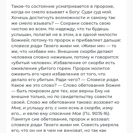
Такое-то состояние усматривается в пророке,
когда он смело взывает к Богу:
Суди суд мой
.
Хочешь достигнуть возможности и самому так
же смело взывать? — Сохрани совесть свою
чистою во всем. Но надежду, что ты будешь
услышан, полагай не в этом, а в одной милости
Божией; потому-то пророк и прибавляет дальше:
словесе ради Твоего живи мя
. «Живи мя» — то
же, что «избави мя». Внешние скорби делают
человека словно неживым, потому и говорится:
«убитый человек». Избавление от скорби есть
оживление убитого горем. Пророк молится
оживить его чрез избавление от того, что
делало его убитым. Ради чего? —
Словесе ради
.
Какое же это слово? — Слово обетования Божия
— быть покровом для тех, кои верны Ему не
внешне только, но по свидетельству совести
своей. Слово же обетования таково:
воззовет ко
Мне, и услышу его, с ним есмь в скорби, изму
его… и явлю ему спасение Мое
(Пс. 90:15-16).
Памятуя сие обетование, пророк и воззвал:
словесе ради Твоего живи мя
. Совесть уверяла
его, что он ни в чем не виноват, но так как