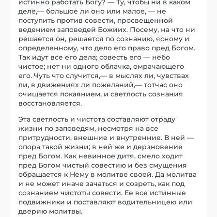
истинно работать Богу? — Ту, чтобы ни в каком
деле,— большое ли оно или малое, — не
поступить против совести, просвещенной
ведением заповедей Божиих. Посему, на что ни
решается он, решается по сознанию, ясному и
определенному, что дело его право пред Богом.
Так идут все его дела; совесть его — небо
чистое; нет ни одного облачка, омрачающего
его. Чуть что случится,— в мыслях ли, чувствах
ли, в движениях ли пожеланий,— тотчас оно
очищается покаянием, и светлость сознания
восстановляется.
Эта светлость и чистота составляют отраду
жизни по заповедям, несмотря на все
притрудности, внешние и внутренние. В ней —
опора такой жизни; в ней же и дерзновение
пред Богом. Как невинное дитя, смело ходит
пред Богом чистый совестию и без смущения
обращается к Нему в молитве своей. Да молитва
и не может иначе зачаться и созреть, как под
сознанием чистоты совести. Ее все истинные
подвижники и поставляют водительницею или
дверию молитвы.