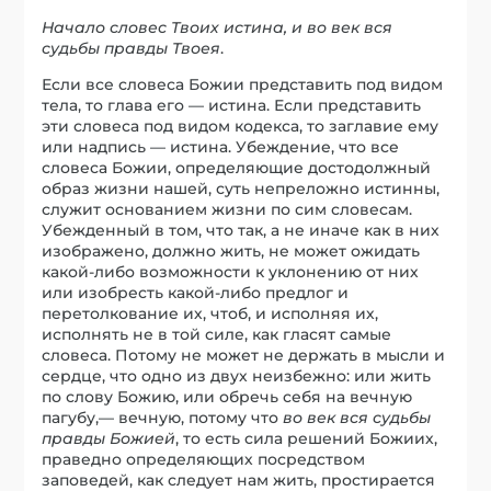
Начало словес Твоих истина, и во век вся
судьбы правды Твоея
.
Если все словеса Божии представить под видом
тела, то глава его — истина. Если представить
эти словеса под видом кодекса, то заглавие ему
или надпись — истина. Убеждение, что все
словеса Божии, определяющие достодолжный
образ жизни нашей, суть непреложно истинны,
служит основанием жизни по сим словесам.
Убежденный в том, что так, а не иначе как в них
изображено, должно жить, не может ожидать
какой-либо возможности к уклонению от них
или изобресть какой-либо предлог и
перетолкование их, чтоб, и исполняя их,
исполнять не в той силе, как гласят самые
словеса. Потому не может не держать в мысли и
сердце, что одно из двух неизбежно: или жить
по слову Божию, или обречь себя на вечную
пагубу,— вечную, потому что
во век вся судьбы
правды Божией
, то есть сила решений Божиих,
праведно определяющих посредством
заповедей, как следует нам жить, простирается