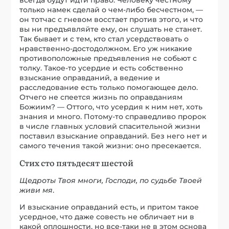
только намек сделай о чем-либо бесчестном, —
он тотчас с гневом восстает против этого, и что
вы ни предъявляйте ему, он слушать не станет.
Так бывает и с тем, кто стал усердствовать о
нравственно-достодолжном. Его уж никакие
противоположные предъявления не собьют с
толку. Такое-то усердие и есть собственно
взыскание оправданий, а ведение и
расследование есть только помогающее дело.
Отчего не спеется жизнь по оправданиям
Божиим? — Оттого, что усердия к ним нет, хоть
знания и много. Потому-то справедливо пророк
в числе главных условий спасительной жизни
поставил взыскание оправданий. Без него нет и
самого течения такой жизни: оно пресекается.
Стих сто пятьдесят шестой
Щедроты Твоя многи, Господи, по судьбе Твоей
живи мя
.
И взыскание оправданий есть, и притом такое
усердное, что даже совесть не обличает ни в
какой оплошности, но все-таки не в этом основа