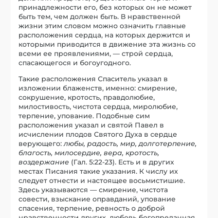
принадлежности его, без которых он не может
быть тем, чем должен быть. В нравственной
жизни этим словом можно означить главные
расположения сердца, на которых держится и
которыми приводится в движение эта жизнь со
всеми ее проявлениями, — строй сердца,
спасающегося и богоугодного.
Такие расположения Спаситель указал в
изложении блаженств, именно: смирение,
сокрушение, кротость, правдолюбие,
милостивость, чистота сердца, миролюбие,
терпение, упование. Подобные сим
расположения указал и святой Павел в
исчислении плодов Святого Духа в сердце
верующего:
любы, радость, мир, долготерпение,
благость, милосердие, вера, кротость,
воздержание
(Гал. 5:22-23). Есть и в других
местах Писания такие указания. К числу их
следует отнести и настоящее восьмистишие.
Здесь указываются — смирение, чистота
совести, взыскание оправданий, упование
спасения, терпение, ревность о доброй
нравственности других, любовь богопреданная