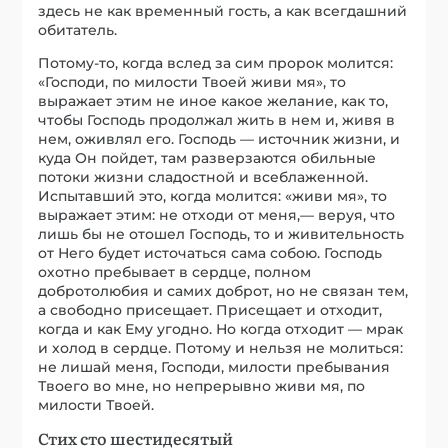
здесь не как временный гость, а как всегдашний
обитатель.
Потому-то, когда вслед за сим пророк молится:
«Господи, по милости Твоей живи мя», то
выражает этим не иное какое желание, как то,
чтобы Господь продолжал жить в нем и, живя в
нем, оживлял его. Господь — источник жизни, и
куда Он пойдет, там разверзаются обильные
потоки жизни сладостной и всеблаженной.
Испытавший это, когда молится: «живи мя», то
выражает этим: не отходи от меня,— веруя, что
лишь бы не отошел Господь, то и живительность
от Него будет источаться сама собою. Господь
охотно пребывает в сердце, полном
добротолюбия и самих доброт, но не связан тем,
а свободно присещает. Присещает и отходит,
когда и как Ему угодно. Но когда отходит — мрак
и холод в сердце. Потому и нельзя не молиться:
не лишай меня, Господи, милости пребывания
Твоего во мне, но непрерывно живи мя, по
милости Твоей.
Стих сто шестидесятый