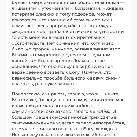
бывает смиряем внешними обстоятельствами —
лишениями, утеснениями, болезнями, нуждами,
потерями близких и тому подобное. Может
показаться, что именно об этом смирении и
поминает здесь пророк, ибо, сказав:
виждъ
смирение мое
, прибавляет:
и изми мя
, исторгни
то есть меня из внешних смирительных
обстоятельств. Нет сомнения, что хотя и это
было, но пророк, минуя то, останавливает взор
Божий на смирении сердечном — едином
достойном Его воззрения. Только на том
основании, что оно присуще сердцу, мог он
дерзновенно воззвать к Богу:
Изми мя
. Это
равносильно просьбе больного к врачу: сними
пластырь; рана уже зажила.
Покорствую, смиряюсь, сознаю, что я — ничто.
Воззри же, Господи, на это самоуничижение мое
и высвободи меня от прискорбных
случайностей,
яко закона Твоего не забых
. И
большой грешник может иногда приходить в
самоуничиженное чувство своего непотребства,
но ему не пристало воззвать к Богу: «виждь…»
Нельзя ему воззвать и: «изми мя», ибо за что