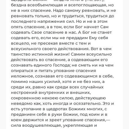
бездна всеобъемлющая и всепоглощающая, но
не в них спасение. Надо самому ревновать, и не
ревновать только, но и трудиться, трудиться до
последнего напряжения сил. Но и не в этом
опять спасение, а в том, если Бог начнет Сам
содевать Свое спасение в нас. А Бог не станет
содевать его, если мы не предадим Ему себя
всецело, не пресекая вместе с тем и
всеусильного своего действования. Вот в чем
таинство истинной жизни! Самим всеусильно
действовать во спасение, а содевающим его
сознавать единого Господа; не сметь ни на чем
опираться и питать упование спасения
иеложное, сознавая его содевающимся в себе,
помимо наших усилий, хотя и не без них, а
среди их, равно как среди всех случайных
нестроений внутренних и внешних,
сокровенною некоею силою, действующею
неведомо как, хоть иногда и осязательно. Это и
есть утопание в щедротах Божиих многих, с
преданием себя в руки Божии, под коим и в
коем держится и зреет упование спасения,—
сила воодушевляющая, укрепляющая и