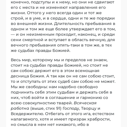
конечно, подступы и к нему, но они не сдвигают
его с места и не изменяют направления его
жизни. Оттого у него всегда один и тот же
строй, и в уме, и в сердце, одни и те же порядки
во внешней жизни. Длительность пребывания в
одном и том же еще более утверждает его в том,
— и он неизменным проходит, наконец, и среди
сени смертной и вступает в область вечную, для
вечного пребывания опять-таки в том же, в тех
же судьбах правды Божией.
Весь мир, которому мы и пределов не знаем,
стоит на судьбах правды Божией, но стоит не
сам собою: держит его в этом всемощная
десница Божия. А так как он не сам собою стоит,
то и отступать от этих судеб сам собою не может.
Мы же свободны: нам надобно свободно
подчинить себя этим судьбам и держать себя в
них, чтоб войти в соглашение и гармонию со
всею совокупностию тварей.
Всяческая
работна
(выше, стих 91) Господу, Творцу и
Вседержителю. Отбегать от этого ига, естеством
налагаемого, хотя и имеет призрак храбрости,
но смысла в нем нет никакого, ибо в