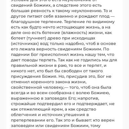
свидений Божиих, а следствие этого есть
большая ревность к такому неуклонению. То и
другое питают себя взаимно и рождают плод —
благодушное терпение. Терпение по видимому
есть как будто нечто истощающее жизнь, а на
деле оно есть ботение (влажность) жизни, как
ботеет (тучнеет) древо при исходищах
(источниках) вод; только надобно, чтоб в основе
его лежала верность свидениям Божиим. По
падении Бог преисполнил жизнь нашу тем, что
дает поводы терпеть. Так как не годились мы для
правильной жизни в раю, то все и терпят, и
никого нет, кто был бы свободен от такого
присуждения Божия. Но, присудив это, Бог не
отменил коренного закона жизни,
свойственной человеку,— того, чтоб она была
всегда и во всем сообразна с волею Божиею,
выраженною в заповедях Его; напротив,
строжайше подтвердил его и подтверждает, не
как отяжеляющий ярем, а как средство
облегчения и источник утешения в
претерпевании его. Так это и бывает: кто верен
заповедям или свидениям Божиим, тому