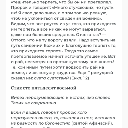
утешительно терпеть, что бы он ни претерпел.
Пророк и говорит: «Много стужающих; но пусть
их! Я свое дело знаю, и о том только ревную,
чтоб не уклониться от свидений Божиих».
Видим, что все рвутся из уз того, что приходится
им терпеть, а все никак не могут вырваться,
даже при больших средствах. Отчего так? —
Оттого, что не ту дорогу взяли. Надо вступить на
путь свидений Божиих и благодушно терпеть то,
что приходится терпеть. Тогда это самое
претерпеваемое начнет источать утешение. Вот
и рай, несмотря на противную тому внешность!
Те, кои иным путем хотят водворить рай на
земле, лишь попусту трудятся. Еще Премудрый
сказал им:
суета суетствий
(Еккл. 1:2)
Стих сто пятьдесят восьмой
Видеx неразумевающия и истаях, яко словес
Твоих не сохраниша
.
Если я видел, говорит пророк, кого
неразумевающего, то, сожалея о нем, истаявал
из ревности по богочестию
(святой Афанасий).