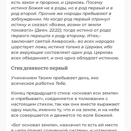
есть закон и пророки, и Церковь. Посему
истина Божия не в роды, но в род первый и в
род второй. Прочие же народы пребывают в
заблуждении. Но когда род первый отринул
истину и сказал: «Возми, возми от земли
таковаго» (Деян. 22:22); тогда истина от рода
первого перешла к роду второму
.
Итак,
–
заключает святой Амвросий,-
во всех народах
царствует ложь; истина только в Церкви, ибо
все верующие составляют один род. Церковь
всех объединяет, и она одна обладает истиною
.
Стих девяносто первый
Учинением Твоим пребывает день, яко
всяческая работна Тебе
.
Конец предыдущего стиха: «основал еси землю»
и «пребывает», соединяется в толковании с
настоящим стихом, так как они вместе выражают
одну мысль, именно ту, что и на земле, и на небе
все совершается и движется по воле Божией.
«Бог основал землю», назначил то есть ей место
в цепи планет солнечной системы, и установил