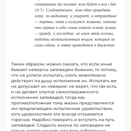
сотворивши та человек жив будет в них
(Лев.
18:5). Следовательно, жив один праведник,
хотя, по-видимому, и умирает; а неправедные
— мертвы, хотя и кажутся живыми, потому
что первые в себе самих имеют основу жизни
— правду, а последние, не имея этой основы,
подобны неодушевленным вещам, которые не
сами собою, а отвне приводятся в движение.
Таким образом, можно сказать, что если иные
бывают неверны заповедям Божиим, то потому,
что не успели испытать, сколь животворно
действует на душу исполнение их. Испытать же
не допускает их неверие: не верят, что так есть,
и не делают опытов самоотверженного
исполнения заповедей; тогда как
противоположная тому жизнь представляется
им предлагающею испытанные удовольствия,
хоть удовольствия эти всегда отзываются
горечью. Надобно поверить и вступить на путь
заповедей. Сладость жизни по заповедям не
тотчас дается вкусить для того собственно,