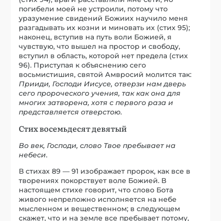
погибели моей не устроили, потому что
уразумение свидений Божиих научило меня
разгадывать их козни и миновать их (стих 95);
наконец, вступив на путь воли Божией, я
чувствую, что вышел на простор и свободу,
вступил в область, которой нет предела (стих
96). Приступая к объяснению сего
восьмистишия, святой Амвросий молится так:
Прииди, Господи Иисусе, отверзи нам дверь
сего пророческого учения, так как она для
многих затворена, хотя с первого раза и
представляется отверстою
.
Стих восемьдесят девятый
Во век, Господи, слово Твое пребывает на
небеси
.
В стихах 89 — 91 изображает пророк, как все в
творениях покорствует воле Божией. В
настоящем стихе говорит, что слово Бота
живого непреложно исполняется на небе
мысленном и вещественном; в следующем
скажет, что и на земле все пребывает потому,