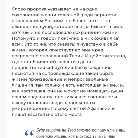
Слово пророка указывает не на одно
сохранение жизни телесной, ради верности
оправданиям Божиим, но более того — на
оживление души, которое всегда бывает в силе,
хотя бы и не последовало сохранения жизни.
Потому-то и говорит он: «яко в них оживил мя
ecи». Это то же, что сказать: я чувствую в себе
жизнь, которая качествует во мне чрез
посредство оправданий Твоих. И действительно,
где нет обличений совести, где нет
предпочтения себеугодия богоугождению,
несмотря на сопровождающие такой образ
жизни произвольные и непроизвольные
лишения, там только и есть настоящая жизнь; и,
как настоящая, она не может не намащать души
елеем радования, проникая все составы ее и
всюду оставляя следы довольства и
умиротворения. Посему святой Афанасий и
пишет касательно этого места:
Буду взирать на Твои законы, потому что в них
обретаю жизнь, как и сказал Ты мне, что