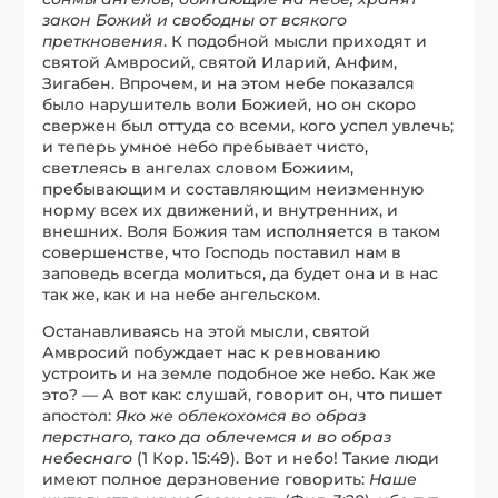
закон Божий и свободны от всякого
преткновения
. К подобной мысли приходят и
святой Амвросий, святой Иларий, Анфим,
Зигабен. Впрочем, и на этом небе показался
было нарушитель воли Божией, но он скоро
свержен был оттуда со всеми, кого успел увлечь;
и теперь умное небо пребывает чисто,
светлеясь в ангелах словом Божиим,
пребывающим и составляющим неизменную
норму всех их движений, и внутренних, и
внешних. Воля Божия там исполняется в таком
совершенстве, что Господь поставил нам в
заповедь всегда молиться, да будет она и в нас
так же, как и на небе ангельском.
Останавливаясь на этой мысли, святой
Амвросий побуждает нас к ревнованию
устроить и на земле подобное же небо. Как же
это? — А вот как: слушай, говорит он, что пишет
апостол:
Яко же облекохомся во образ
перстнаго, тако да облечемся и во образ
небеснаго
(1 Кор. 15:49). Вот и небо! Такие люди
имеют полное дерзновение говорить:
Наше