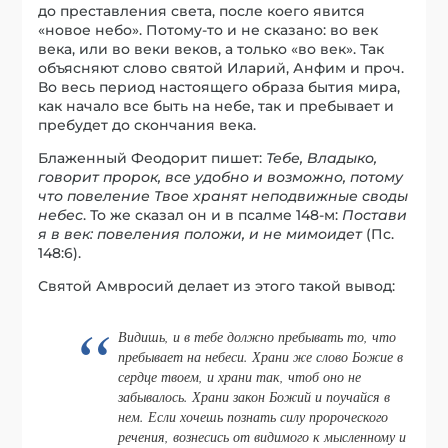
до преставления света, после коего явится
«новое небо». Потому-то и не сказано: во век
века, или во веки веков, а только «во век». Так
объясняют слово святой Иларий, Анфим и проч.
Во весь период настоящего образа бытия мира,
как начало все быть на небе, так и пребывает и
пребудет до скончания века.
Блаженный Феодорит пишет:
Тебе, Владыко,
говорит пророк, все удобно и возможно, потому
что повеление Твое хранят неподвижные своды
небес
. То же сказал он и в псалме 148-м:
Постави
я в век: повеления положи, и не мимоидет
(Пс.
148:6).
Святой Амвросий делает из этого такой вывод:
Видишь, и в тебе должно пребывать то, что
пребывает на небеси. Храни же слово Божие в
сердце твоем, и храни так, чтоб оно не
забывалось. Храни закон Божий и поучайся в
нем. Если хочешь познать силу пророческого
речения, вознесись от видимого к мысленному и