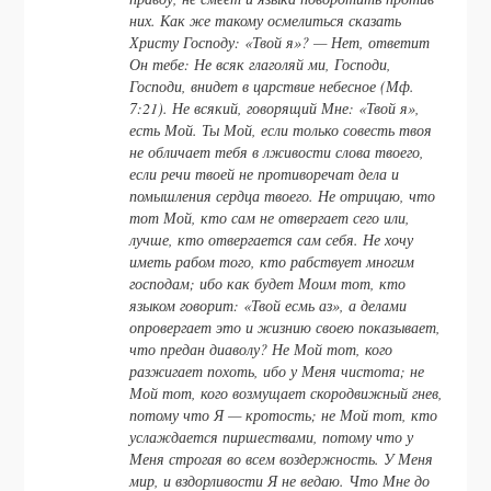
них. Как же такому осмелиться сказать
Христу Господу: «Твой я»? — Нет, ответит
Он тебе:
Не всяк глаголяй ми, Господи,
Господи, внидет в царствие небесное
(Мф.
7:21). Не всякий, говорящий Мне: «Твой я»,
есть Мой. Ты Мой, если только совесть твоя
не обличает тебя в лживости слова твоего,
если речи твоей не противоречат дела и
помышления сердца твоего. Не отрицаю, что
тот Мой, кто сам не отвергает сего или,
лучше, кто отвергается сам себя. Не хочу
иметь рабом того, кто рабствует многим
господам; ибо как будет Моим тот, кто
языком говорит: «Твой есмь аз», а делами
опровергает это и жизнию своею показывает,
что предан диаволу? Не Мой тот, кого
разжигает похоть, ибо у Меня чистота; не
Мой тот, кого возмущает скородвижный гнев,
потому что Я — кротость; не Мой тот, кто
услаждается пиршествами, потому что у
Меня строгая во всем воздержность. У Меня
мир, и вздорливости Я не ведаю. Что Мне до