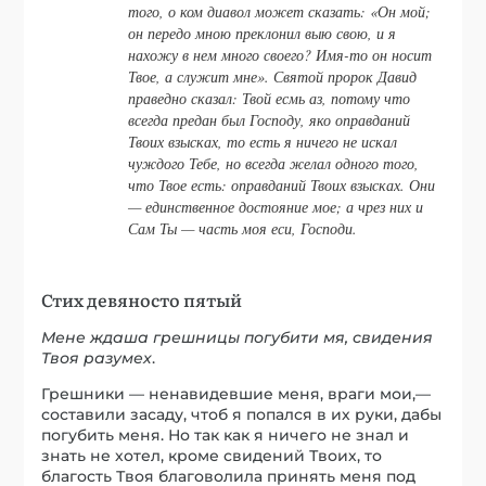
того, о ком диавол может сказать: «Он мой;
он передо мною преклонил выю свою, и я
нахожу в нем много своего? Имя-то он носит
Твое, а служит мне». Святой пророк Давид
праведно сказал:
Твой есмь аз
, потому что
всегда предан был Господу,
яко оправданий
Твоих взысках
, то есть я ничего не искал
чуждого Тебе, но всегда желал одного того,
что Твое есть:
оправданий Твоих взысках
. Они
— единственное достояние мое; а чрез них и
Сам Ты — часть моя еси, Господи.
Стих девяносто пятый
Мене ждаша грешницы погубити мя, свидения
Твоя разумех
.
Грешники — ненавидевшие меня, враги мои,—
составили засаду, чтоб я попался в их руки, дабы
погубить меня. Но так как я ничего не знал и
знать не хотел, кроме свидений Твоих, то
благость Твоя благоволила принять меня под