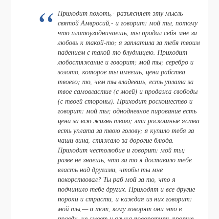
Приходит похоть,- разъясняет эту мысль
святой Амвросий,- и говорит: мой ты, потому
что плотоугодничаешь, ты продал себя мне за
любовь к такой-то; я заплатила за тебя твоим
падением с такой-то блудницею. Приходит
любостяжание и говорит; мой ты; серебро и
золото, которое ты имеешь, цена рабства
твоего; то, чем ты владеешь, есть уплата за
твое самовластие (с моей) и продажа свободы
(с твоей стороны). Приходит роскошество и
говорит: мой ты; однодневное пирование есть
цена за всю жизнь твою; эти роскошные яства
есть уплата за твою голову; я купило тебя за
чаши вина, стяжало за дорогие блюда.
Приходит честолюбие и говорит: мой ты;
разве не знаешь, что за то я доставило тебе
власть над другими, чтобы ты мне
покорствовал? Ты раб мой за то, что я
подчинило тебе других. Приходят и все другие
пороки и страсти, и каждая из них говорит:
мой ты,— и тот, кому говорят они это в
правду, не смеет и языка поворотить против