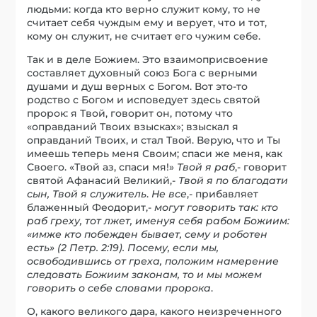
людьми: когда кто верно служит кому, то не
считает себя чуждым ему и верует, что и тот,
кому он служит, не считает его чужим себе.
Так и в деле Божием. Это взаимоприсвоение
составляет духовный союз Бога с верными
душами и душ верных с Богом. Вот это-то
родство с Богом и исповедует здесь святой
пророк: я Твой, говорит он, потому что
«оправданий Твоих взысках»; взыскал я
оправданий Твоих, и стал Твой. Верую, что и Ты
имеешь теперь меня Своим; спаси же меня, как
Своего. «Твой аз, спаси мя!»
Твой я раб
,- говорит
святой Афанасий Великий,-
Твой я по благодати
сын, Твой я служитель
.
Не все
,- прибавляет
блаженный Феодорит,-
могут говорить так: кто
раб греху, тот лжет, именуя себя рабом Божиим:
«имже кто побежден бывает, сему и роботен
есть» (2 Петр. 2:19). Посему, если мы,
освободившись от греха, положим намерение
следовать Божиим законам, то и мы можем
говорить о себе словами пророка
.
О, какого великого дара, какого неизреченного