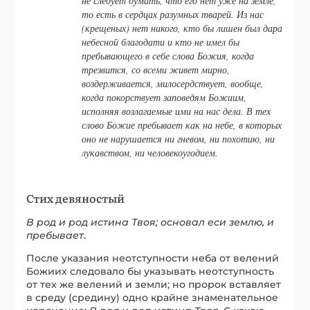
не следует думать, что его нет уже на земле,
то есть в сердцах разумных тварей. Из нас
(крещеных) нет никого, кто бы лишен был дара
небесной благодати и кто не имел бы
пребывающего в себе слова Божия, когда
трезвится, со всеми живет мирно,
воздерживается, милосердствует, вообще,
когда покорствует заповедям Божиим,
исполняя возлагаемые ими на нас дела. В тех
слово Божие пребывает как на небе, в которых
оно не нарушается ни гневом, ни похотию, ни
лукавством, ни человекоугодием.
Стих девяностый
В род и род истина Твоя; основал еси землю, и
пребывает
.
После указания неотступности неба от велений
Божиих следовало бы указывать неотступность
от тех же велений и земли; но пророк вставляет
в среду (средину) одно крайне знаменательное