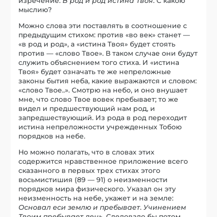
изречение:
В род и род истина Твоя
. С какою
мыслию?
Можно слова эти поставлять в соотношение с
предыдущим стихом: против «во век» станет —
«в род и род», а «истина Твоя» будет стоять
против — «слово Твое». В таком случае они будут
служить объяснением того стиха. И «истина
Твоя» будет означать те же непреложные
законы бытия неба, какие выражаются и словом:
«слово Твое..». Смотрю на небо, и оно внушает
мне, что слово Твое вовек пребывает; то же
видел и предшествующий нам род, и
запредшествующий. Из рода в род переходит
истина непреложности учрежденных Тобою
порядков на небе.
Но можно полагать, что в словах этих
содержится нравственное приложение всего
сказанного в первых трех стихах этого
восьмистишия (89 — 91) о неизменности
порядков мира физического. Указал он эту
неизменность на небе, укажет и на земле:
Основал еси землю и пребывает
.
Учинением
Твоим пребывает день
. Следовало бы потом