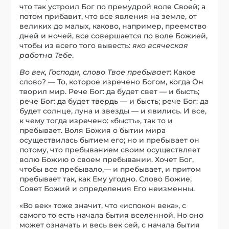
что так устроил Бог по премудрой воле Своей; а
потом прибавит, что все явления на земле, от
великих до малых, каково, например, преемство
дней и ночей, все совершается по воле Божией,
чтобы из всего того вывесть:
яко всяческая
работна Тебе
.
Во век, Господи, слово Твое пребывает
: Какое
слово? — То, которое изречено Богом, когда Он
творил мир. Рече Бог: да будет свет — и бысть;
рече Бог: да будет твердь — и бысть; рече Бог: да
будет солнце, луна и звезды — и явились. И все,
к чему тогда изречено: «быстъ», так то и
пребывает. Воля Божия о бытии мира
осуществилась бытием его; но и пребывает он
потому, что пребыванием своим осуществляет
волю Божию о своем пребывании. Хочет Бог,
чтобы все пребывало,— и пребывает, и притом
пребывает так, как Ему угодно. Слово Божие,
Совет Божий и определения Его неизменны.
«Во век» тоже значит, что «испокон века», с
самого то есть начала бытия вселенной. Но оно
может означать и весь век сей, с начала бытия