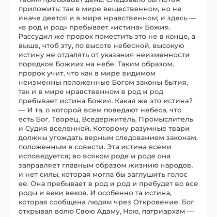
приложить: так в мире вещественном, но не
иначе деется и в мире нравственном; и здесь —
«в род и род» пребывает «истина» Божия.
Рассудил же пророк поместить это не в конце, а
выше, чтоб эту, по высоте небесной, высокую
истину не отдалять от указания неизменности
порядков Божиих на небе. Таким образом,
пророк учит, что как в мире видимом
неизменны положенные Богом законы бытия,
так и в мире нравственном в род и род
пребывает истина Божия. Какая же это истина?
— И та, о которой всем поведают небеса, что
есть Бог, Творец, Вседержитель, Промыслитель
и Судия вселенной. Которому разумные твари
должны угождать верным следованием законам,
положенным в совести. Эта истина всеми
исповедуется; во всяком роде и роде она
заправляет главным образом жизнию народов,
и нет силы, которая могла бы заглушить голос
ее. Она пребывает в род и род и пребудет во все
роды и веки веков. И особенно та истина,
которая сообщена людям чрез Откровение. Бог
открывал волю Свою Адаму, Ною, патриархам —