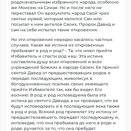
родоначальникам избранного народа, особенно
же Моисею на Синае. Но и после него не
переставал Он вразумлять народ Свой чрез
святых мужей, которым являлся Сам или
посылал к ним ангелов Своих. Пророк Давид и
сам на себе испытал такие откровения.
Но эти откровения нередко касались частных
случаев. Какая же истина из откровенных
пребывает в род и род? – Та, что имел прийти
Избавитель и спасти род наш. Эта истина
составляла душу всех откровений и всех
учреждений Божиих в народе Своем. Ее принял
святой Давид от предшествовавших родов и
передал последующим, живописуя в
богодухновенных псалмах своих имеющего
прийти Избавителя так, как бы видел Его
воочию. В род и род исповедуема была эта
истина до святого Давида; а он провидел, что ее
будут исповедовать и в последующие века также
в род и род. Всякий род приемлет эту истину от
предшествовавшего, передает последующему и,
исповедав, что она пребывала до него в роде и
роде, ручается за то, что она пребудет