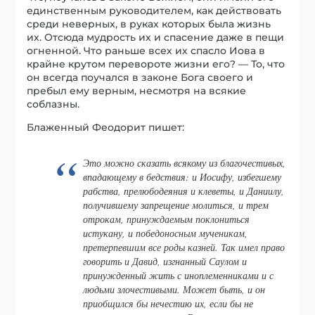
единственным руководителем, как действовать
среди неверных, в руках которых была жизнь
их. Отсюда мудрость их и спасение даже в пещи
огненной. Что раньше всех их спасло Иова в
крайне крутом перевороте жизни его? — То, что
он всегда поучался в законе Бога своего и
пребыл ему верным, несмотря на всякие
соблазны.
Блаженный Феодорит пишет:
Это можно сказать всякому из благочестивых,
впадающему в бедствия: и Иосифу, избегшему
рабства, прелюбодеяния и клеветы, и Даниилу,
получившему запрещение молиться, и трем
отрокам, принуждаемым поклониться
истукану, и победоносным мученикам,
претерпевшим все роды казней. Так имел право
говорить и Давид, изгнанный Саулом и
принужденный жить с иноплеменниками и с
людьми злочестивыми. Может быть, и он
приобщился бы нечестию их, если бы не