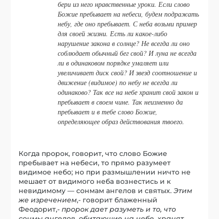
бери из него нравственные уроки. Если слово
Божие пребывает на небеси, будем подражать
небу, где оно пребывает. С неба возьми пример
для своей жизни. Есть ли какое-либо
нарушение закона в солнце? Не всегда ли оно
соблюдает обычный бег свой? И луна не всегда
ли в одинаковом порядке умаляет или
увеличивает диск свой? И звезд соотношение и
движение (видимое) по небу не всегда ли
одинаково? Так все на небе хранит свой закон и
пребывает в своем чине. Так неизменно да
пребывает и в тебе слово Божие,
определяющее образ действования твоего.
Когда пророк, говорит, что слово Божие
пребывает на небеси, то прямо разумеет
видимое небо; но при размышлении ничто не
мешает от видимого неба вознестись и к
невидимому — сонмам ангелов и святых.
Этим
же изречением
,- говорит блаженный
Феодорит,-
пророк дает разуметь и то, что
сонмы ангелов, обитающие на небе, хранят