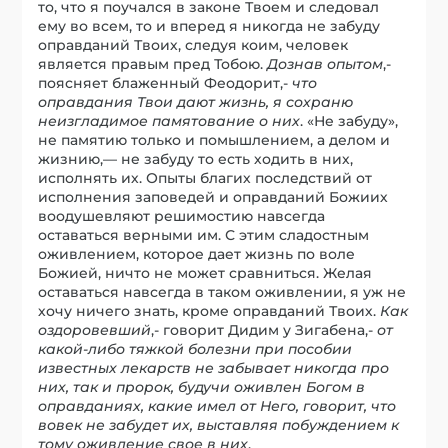
то, что я поучался в законе Твоем и следовал
ему во всем, то и вперед я никогда не забуду
оправданий Твоих, следуя коим, человек
является правым пред Тобою.
Дознав опытом
,-
поясняет блаженный Феодорит,-
что
оправдания Твои дают жизнь, я сохраню
неизгладимое памятование о них
. «Не забуду»,
не памятию только и помышлением, а делом и
жизнию,— не забуду то есть ходить в них,
исполнять их. Опыты благих последствий от
исполнения заповедей и оправданий Божиих
воодушевляют решимостию навсегда
оставаться верными им. С этим сладостным
оживлением, которое дает жизнь по воле
Божией, ничто не может сравниться. Желая
оставаться навсегда в таком оживлении, я уж не
хочу ничего знать, кроме оправданий Твоих.
Как
оздоровевший
,- говорит Дидим у Зигабена,-
от
какой-либо тяжкой болезни при пособии
известных лекарств не забывает никогда про
них, так и пророк, будучи оживлен Богом в
оправданиях, какие имел от Него, говорит, что
вовек не забудет их, выставляя побуждением к
тому оживление свое в них
.