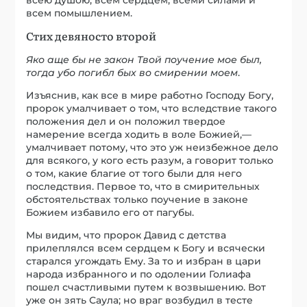
всем помышлением.
Стих девяносто второй
Яко аще бы не закон Твой поучение мое был,
тогда убо погибл бых во смирении моем
.
Изъяснив, как все в мире работно Господу Богу,
пророк умалчивает о том, что вследствие такого
положения дел и он положил твердое
намерение всегда ходить в воле Божией,—
умалчивает потому, что это уж неизбежное дело
для всякого, у кого есть разум, а говорит только
о том, какие благие от того были для него
последствия. Первое то, что в смирительных
обстоятельствах только поучение в законе
Божием избавило его от пагубы.
Мы видим, что пророк Давид с детства
прилеплялся всем сердцем к Богу и всячески
старался угождать Ему. За то и избран в цари
народа избранного и по одолении Голиафа
пошел счастливыми путем к возвышению. Вот
уже он зять Саула; но враг возбудил в тесте