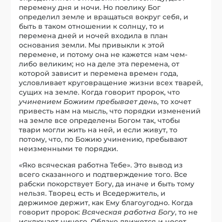
перемену дня и ночи. Но поелику Бог
определил земле и вращаться вокруг себя, и
быть в таком отношении к солнцу, то и
перемена дней и ночей входила в план
основания земли. Мы привыкли к этой
перемене, и потому она не кажется нам чем-
либо великим; но на деле эта перемена, от
которой зависит и перемена времен года,
условливает круговращение жизни всех тварей,
сущих на земле. Когда говорит пророк, что
учинением Божиим пребывает день
, то хочет
привесть нам на мысль, что порядки изменений
на земле все определены Богом так, чтобы
твари могли жить на ней, и если живут, то
потому, что, по Божию учинению, пребывают
неизменными те порядки.
«Яко всяческая работна Тебе». Это вывод из
всего сказанного и подтверждение того. Все
рабски покорствует Богу, да иначе и быть тому
нельзя. Творец есть и Вседержитель, и
держимое держит, как Ему благоугодно. Когда
говорит пророк:
Всяческая работна Богу
, то не
исключает ничего. Облако движется и несет