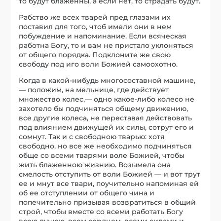
то будут блаженны, а если нет, то страдать будут.
Рабство же всех тварей пред глазами их
поставил для того, чтоб имели они в нем
побуждение и напоминание. Если всяческая
работна Богу, то и вам не пристало уклоняться
от общего порядка. Подклоните же свою
свободу под иго воли Божией самоохотно.
Когда в какой-нибудь многосоставной машине,
— положим, на мельнице, где действует
множество колес,— одно какое-либо колесо не
захотело бы подчиняться общему движению,
все другие колеса, не переставая действовать
под влиянием движущей их силы, сотрут его и
сомнут. Так и с свободною тварью: хотя
свободно, но все же необходимо подчиняться
обще со всеми тварями воле Божией, чтобы
жить блаженною жизнию. Возымела она
смелость отступить от воли Божией — и вот трут
ее и мнут все твари, поучительно напоминая ей
об ее отступлении от общего чина и
попечительно призывая возвратиться в общий
строй, чтобы вместе со всеми работать Богу
всею душою, всем сердцем, всеми силами и