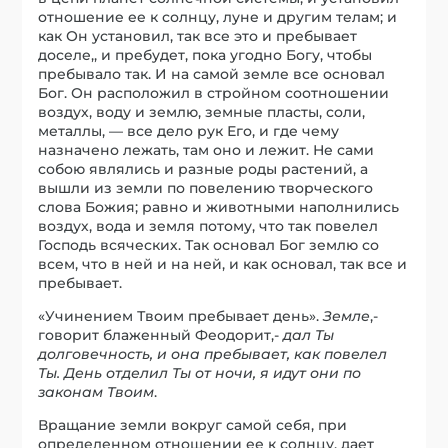
отношение ее к солнцу, луне и другим телам; и
как Он установил, так все это и пребывает
доселе,, и пребудет, пока угодно Богу, чтобы
пребывало так. И на самой земле все основал
Бог. Он расположил в стройном соотношении
воздух, воду и землю, земные пласты, соли,
металлы, — все дело рук Его, и где чему
назначено лежать, там оно и лежит. Не сами
собою являлись и разные роды растений, а
вышли из земли по повелению творческого
слова Божия; равно и животными наполнились
воздух, вода и земля потому, что так повелел
Господь всяческих. Так основал Бог землю со
всем, что в ней и на ней, и как основал, так все и
пребывает.
«Учинением Твоим пребывает день».
Земле
,-
говорит блаженный Феодорит,-
дал Ты
долговечность, и она пребывает, как повелел
Ты. День отделил Ты от ночи, я идут они по
законам Твоим
.
Вращание земли вокруг самой себя, при
определенном отношении ее к солнцу, дает