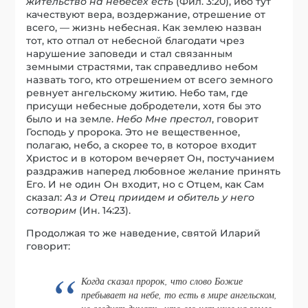
жительство на небесех есть
(Фил. 3:20), ибо тут
качествуют вера, воздержание, отрешение от
всего, — жизнь небесная. Как землею назван
тот, кто отпал от небесной благодати чрез
нарушение заповеди и стал связанным
земными страстями, так справедливо небом
назвать того, кто отрешением от всего земного
ревнует ангельскому житию. Небо там, где
присущи небесные добродетели, хотя бы это
было и на земле.
Небо Мне престол
, говорит
Господь у пророка. Это не вещественное,
полагаю, небо, а скорее то, в которое входит
Христос и в котором вечеряет Он, постучанием
раздражив наперед любовное желание принять
Его. И не один Он входит, но с Отцем, как Сам
сказал:
Аз и Отец приидем и обитель у него
сотворим
(Ин. 14:23).
Продолжая то же наведение, святой Иларий
говорит:
Когда сказал пророк, что слово Божие
пребывает на небе, то есть в мире ангельском,