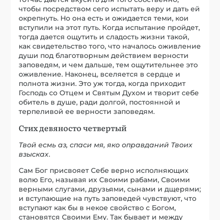
чтобы посредством сего испытать веру и дать ей
окрепнуть. Но она есть и ожидается теми, кои
вступили на этот путь. Когда испытание пройдет,
тогда дается ощутить и сладость жизни такой,
как свидетельство того, что началось оживление
души под благотворным действием верности
заповедям, и чем дальше, тем ощутительнее это
оживление. Наконец, вселяется в сердце и
полнота жизни. Это уж тогда, когда приходит
Господь со Отцем и Святым Духом и творит себе
обитель в душе, ради долгой, постоянной и
терпеливой ее верности заповедям.
Стих девяносто четвертый
Твой есмь аз, спаси мя, яко оправданий Твоих
взысках
.
Сам Бог присвояет Себе верно исполняющих
волю Его, называя их Своими рабами, Своими
верными слугами, друзьями, сынами и дщерями;
и вступающие на путь заповедей чувствуют, что
вступают как бы в некое свойство с Богом,
становятся Своими Ему. Так бывает и между