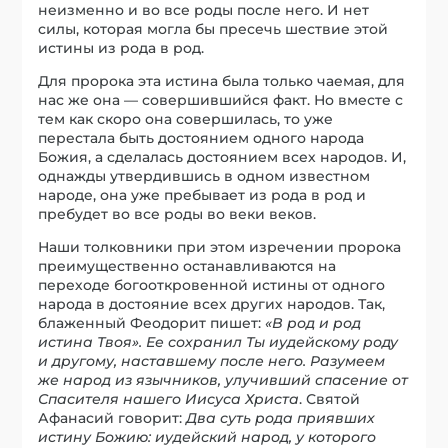
неизменно и во все роды после него. И нет
силы, которая могла бы пресечь шествие этой
истины из рода в род.
Для пророка эта истина была только чаемая, для
нас же она — совершившийся факт. Но вместе с
тем как скоро она совершилась, то уже
перестала быть достоянием одного народа
Божия, а сделалась достоянием всех народов. И,
однажды утвердившись в одном известном
народе, она уже пребывает из рода в род и
пребудет во все роды во веки веков.
Наши толковники при этом изречении пророка
преимущественно останавливаются на
переходе богооткровенной истины от одного
народа в достояние всех других народов. Так,
блаженный Феодорит пишет:
«В род и род
истина Твоя». Ее сохранил Ты иудейскому роду
и другому, наставшему после него. Разумеем
же народ из язычников, улучивший спасение от
Спасителя нашего Иисуса Христа
. Святой
Афанасий говорит:
Два суть рода приявших
истину Божию: иудейский народ, у которого