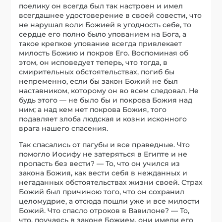
поелику он всегда был так настроен и имел
всегдашнее удостоверение в своей совести, что
не нарушал воли Божией в угодность себе, то
сердце его полно было упованием на Бога, а
такое крепкое упование всегда привлекает
милость Божию и покров Его. Воспоминая об
этом, он исповедует теперь, что тогда, в
смирительных обстоятельствах, погиб бы
непременно, если бы закон Божий не был
наставником, которому он во всем следовал. Не
будь этого — не было бы и покрова Божия над
ним; а над кем нет покрова Божия, того
подавляет злоба людская и козни исконного
врага нашего спасения.
Так спасались от пагубы и все праведные. Что
помогло Иосифу не затеряться в Египте и не
пропасть без вести? — То, что он учился из
закона Божия, как вести себя в нежданных и
негаданных обстоятельствах жизни своей. Страх
Божий был причиною того, что он сохранил
целомудрие, а отсюда пошли уже и все милости
Божий. Что спасло отроков в Вавилоне? — То,
что, поучаясь в законе Божием, они имели его