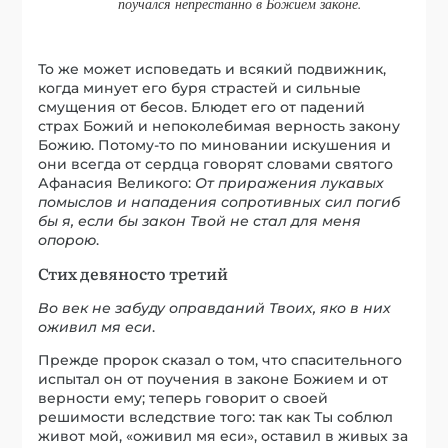
поучался непрестанно в Божием законе.
То же может исповедать и всякий подвижник,
когда минует его буря страстей и сильные
смущения от бесов. Блюдет его от падений
страх Божий и непоколебимая верность закону
Божию. Потому-то по миновании искушения и
они всегда от сердца говорят словами святого
Афанасия Великого:
От приражения лукавых
помыслов и нападения сопротивных сил погиб
бы я, если бы закон Твой не стал для меня
опорою
.
Стих девяносто третий
Во век не забуду оправданий Твоих, яко в них
оживил мя еси
.
Прежде пророк сказал о том, что спасительного
испытал он от поучения в законе Божием и от
верности ему; теперь говорит о своей
решимости вследствие того: так как Ты соблюл
живот мой, «оживил мя ecи», оставил в живых за