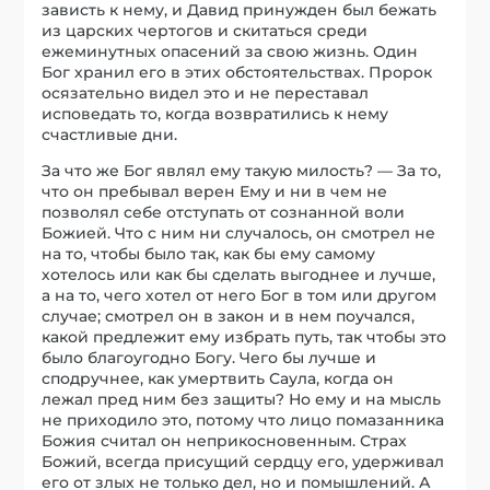
зависть к нему, и Давид принужден был бежать
из царских чертогов и скитаться среди
ежеминутных опасений за свою жизнь. Один
Бог хранил его в этих обстоятельствах. Пророк
осязательно видел это и не переставал
исповедать то, когда возвратились к нему
счастливые дни.
За что же Бог являл ему такую милость? — За то,
что он пребывал верен Ему и ни в чем не
позволял себе отступать от сознанной воли
Божией. Что с ним ни случалось, он смотрел не
на то, чтобы было так, как бы ему самому
хотелось или как бы сделать выгоднее и лучше,
а на то, чего хотел от него Бог в том или другом
случае; смотрел он в закон и в нем поучался,
какой предлежит ему избрать путь, так чтобы это
было благоугодно Богу. Чего бы лучше и
сподручнее, как умертвить Саула, когда он
лежал пред ним без защиты? Но ему и на мысль
не приходило это, потому что лицо помазанника
Божия считал он неприкосновенным. Страх
Божий, всегда присущий сердцу его, удерживал
его от злых не только дел, но и помышлений. А