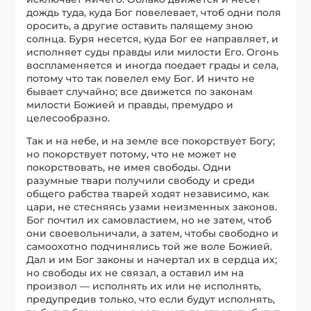
дождь туда, куда Бог повелевает, чтоб одни поля
оросить, а другие оставить палящему зною
солнца. Буря несется, куда Бог ее направляет, и
исполняет суды правды или милости Его. Огонь
воспламеняется и иногда поедает грады и села,
потому что так повелел ему Бог. И ничто не
бывает случайно; все движется по законам
милости Божией и правды, премудро и
целесообразно.
Так и на небе, и на земле все покорствует Богу;
но покорствует потому, что не может не
покорствовать, не имея свободы. Одни
разумные твари получили свободу и среди
общего рабства тварей ходят независимо, как
цари, не стесняясь узами неизменных законов.
Бог почтил их самовластием, но не затем, чтоб
они своевольничали, а затем, чтобы свободно и
самоохотно подчинялись той же воле Божией.
Дал и им Бог законы и начертал их в сердца их;
но свободы их не связал, а оставил им на
произвол — исполнять их или не исполнять,
предупредив только, что если будут исполнять,