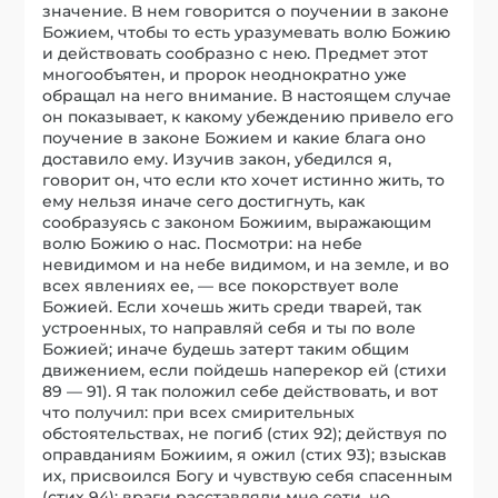
значение. В нем говорится о поучении в законе
Божием, чтобы то есть уразумевать волю Божию
и действовать сообразно с нею. Предмет этот
многообъятен, и пророк неоднократно уже
обращал на него внимание. В настоящем случае
он показывает, к какому убеждению привело его
поучение в законе Божием и какие блага оно
доставило ему. Изучив закон, убедился я,
говорит он, что если кто хочет истинно жить, то
ему нельзя иначе сего достигнуть, как
сообразуясь с законом Божиим, выражающим
волю Божию о нас. Посмотри: на небе
невидимом и на небе видимом, и на земле, и во
всех явлениях ее, — все покорствует воле
Божией. Если хочешь жить среди тварей, так
устроенных, то направляй себя и ты по воле
Божией; иначе будешь затерт таким общим
движением, если пойдешь наперекор ей (стихи
89 — 91). Я так положил себе действовать, и вот
что получил: при всех смирительных
обстоятельствах, не погиб (стих 92); действуя по
оправданиям Божиим, я ожил (стих 93); взыскав
их, присвоился Богу и чувствую себя спасенным
(стих 94); враги расставляли мне сети, но