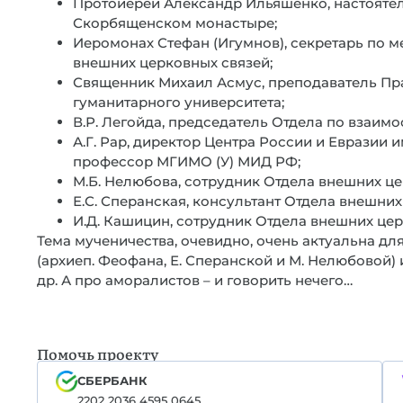
Протоиерей Александр Ильяшенко, настояте
Скорбященском монастыре;
Иеромонах Стефан (Игумнов), секретарь по
внешних церковных связей;
Священник Михаил Асмус, преподаватель Пр
гуманитарного университета;
В.Р. Легойда, председатель Отдела по взаи
А.Г. Рар, директор Центра России и Евразии 
профессор МГИМО (У) МИД РФ;
М.Б. Нелюбова, сотрудник Отдела внешних це
Е.С. Сперанская, консультант Отдела внешних
И.Д. Кашицин, сотрудник Отдела внешних цер
Тема мученичества, очевидно, очень актуальна д
(архиеп. Феофана, Е. Сперанской и М. Нелюбовой) 
др. А про аморалистов – и говорить нечего…
Помочь проекту
СБЕРБАНК
2202 2036 4595 0645