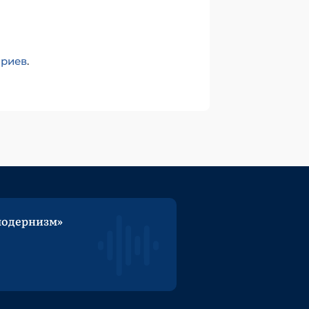
ариев
.
модернизм»