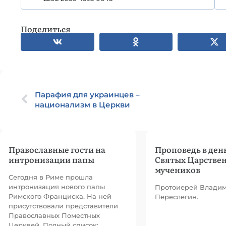
Поделиться
Парафия для украинцев –
национализм в Церкви
Православные гости на
Проповедь в ден
интронизации папы
Святых Царстве
мучеников
Сегодня в Риме прошла
интронизация нового папы
Протоиерей Влади
Римского Франциска. На ней
Переслегин.
присутствовали представители
Православных Поместных
Церквей. Полный список: