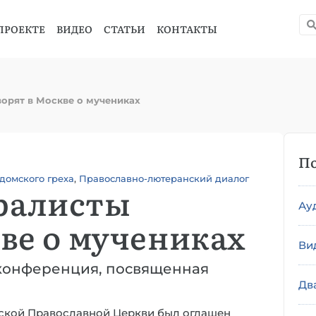
ПРОЕКТЕ
ВИДЕО
СТАТЬИ
КОНТАКТЫ
орят в Москве о мучениках
По
домского греха
,
Православно-лютеранский диалог
ралисты
Ау
ве о мучениках
Ви
 конференция, посвященная
Дв
ской Православной Церкви был оглашен