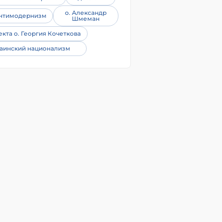
о. Александр
нтимодернизм
Шмеман
екта о. Георгия Кочеткова
аинский национализм