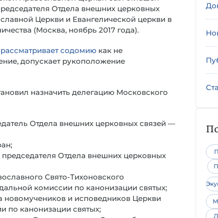
До
председателя Отдела внешних церковных
славной Церкви и Евангелической церкви в
чества (Москва, ноябрь 2017 года).
Но
,
рассматривает содомию
как не
Пу
ение, допускает рукоположение
Ст
тановил назначить делегацию Московского
датель Отдела внешних церковных связей —
По
ан;
П
ь председателя Отдела внешних церковных
П
вославного Свято-Тихоновского
Эк
одальной комиссии по канонизации святых;
а новомучеников и исповедников Церкви
М
и по канонизации святых;
Л