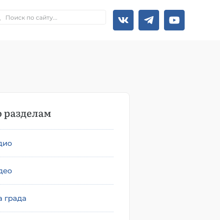
 разделам
дио
део
а града