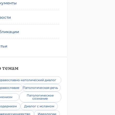
кументы
вости
бликации
атьи
 темам
равославно-католический диалог
равославие
Патологическая речь
Патологическое
уменизм
сознание
одернизм
Диалог с исламом
жемиссионерство
Идеологии