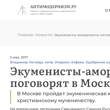
О 
Главная
Новости
/
/
Экуменисты-аморалисты погов
5 мая, 2017
Владимир Легойда
,
митр. Иларион Алфеев
,
Одобрение со
Экуменисты-амо
поговорят в Моск
В Москве пройдет экуменическая
христианскому мученичеству.
На вчерашнем заседании Священного Синода Рус