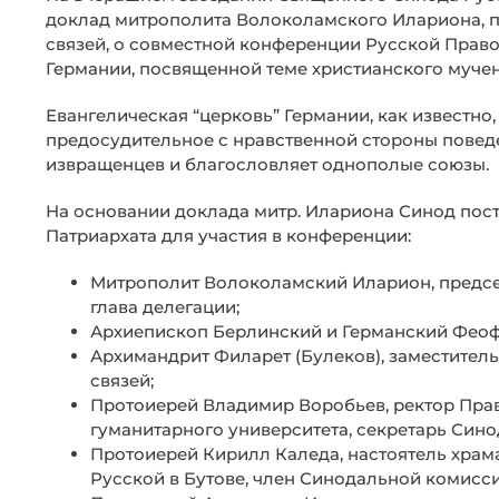
доклад митрополита Волоколамского Илариона, 
связей, о совместной конференции Русской Право
Германии, посвященной теме христианского мучени
Евангелическая “церковь” Германии, как известно
предосудительное с нравственной стороны повед
извращенцев и благословляет однополые союзы.
На основании доклада митр. Илариона Синод пос
Патриархата для участия в конференции:
Митрополит Волоколамский Иларион, предсе
глава делегации;
Архиепископ Берлинский и Германский Феоф
Архимандрит Филарет (Булеков), заместител
связей;
Протоиерей Владимир Воробьев, ректор Пра
гуманитарного университета, секретарь Син
Протоиерей Кирилл Каледа, настоятель храм
Русской в Бутове, член Синодальной комисси